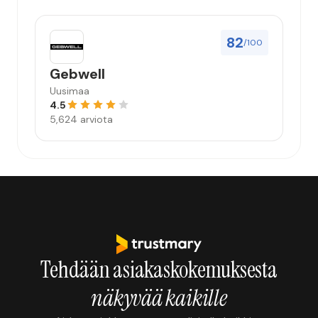
82
/100
Gebwell
Uusimaa
4.5
5,624 arviota
Tehdään asiakaskokemuksesta
näkyvää kaikille