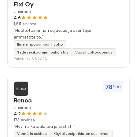
Fixi Oy
Uusimaa
4.6
1,811 arviota
“Huoltotoiminnan sujuvuus ja asentajan
ammattitaito.”
Ilmalämpöpumpun huolto
Sadevesikourujen puhdistus
Vuosihuoltosopimus
Päivitetty 6.8.2026
78
/100
Renoa
Uusimaa
4.2
173 arviota
“Hyvin aikataulu piti ja siististi ”
Viemärin sukitus
Käyttövesiputkiston uusiminen