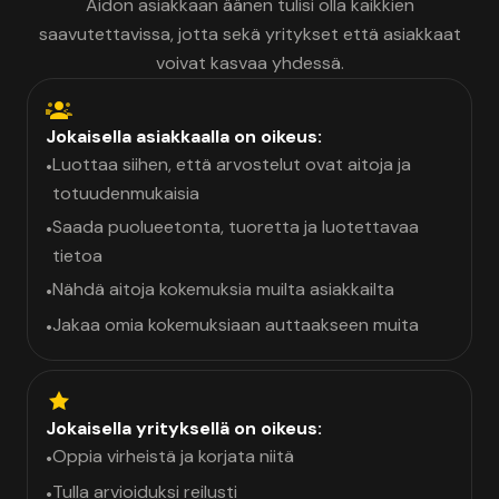
Aidon asiakkaan äänen tulisi olla kaikkien
saavutettavissa, jotta sekä yritykset että asiakkaat
voivat kasvaa yhdessä.
Jokaisella asiakkaalla on oikeus:
Luottaa siihen, että arvostelut ovat aitoja ja
•
totuudenmukaisia
Saada puolueetonta, tuoretta ja luotettavaa
•
tietoa
Nähdä aitoja kokemuksia muilta asiakkailta
•
Jakaa omia kokemuksiaan auttaakseen muita
•
Jokaisella yrityksellä on oikeus:
Oppia virheistä ja korjata niitä
•
Tulla arvioiduksi reilusti
•