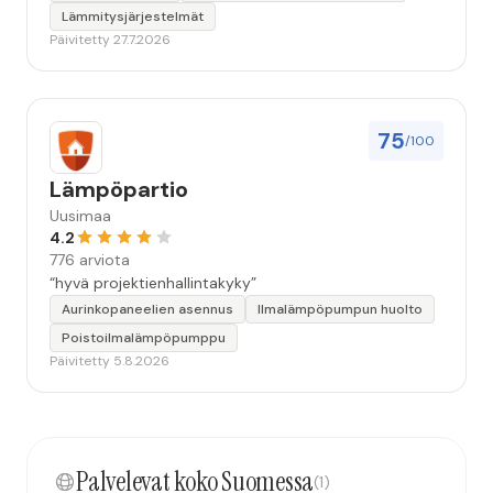
Lämmitysjärjestelmät
Päivitetty 27.7.2026
75
/100
Lämpöpartio
Uusimaa
4.2
776 arviota
“hyvä projektienhallintakyky”
Aurinkopaneelien asennus
Ilmalämpöpumpun huolto
Poistoilmalämpöpumppu
Päivitetty 5.8.2026
Palvelevat koko Suomessa
(1)