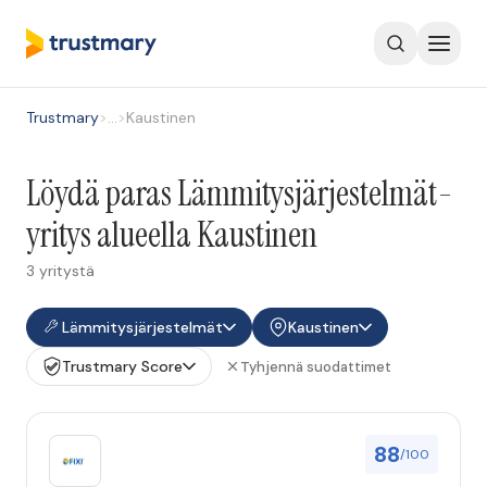
Trustmary
>
…
>
Kaustinen
Löydä paras Lämmitysjärjestelmät-
yritys alueella Kaustinen
3 yritystä
Lämmitysjärjestelmät
Kaustinen
Trustmary Score
Tyhjennä suodattimet
88
/100