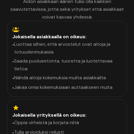
Aidon asiakkaan äänen tulisi olla kaikkien
saavutettavissa, jotta sekä yritykset että asiakkaat
voivat kasvaa yhdessä.
Jokaisella asiakkaalla on oikeus:
Luottaa siihen, että arvostelut ovat aitoja ja
•
totuudenmukaisia
Saada puolueetonta, tuoretta ja luotettavaa
•
tietoa
Nähdä aitoja kokemuksia muilta asiakkailta
•
Jakaa omia kokemuksiaan auttaakseen muita
•
Jokaisella yrityksellä on oikeus:
Oppia virheistä ja korjata niitä
•
Tulla arvioiduksi reilusti
•