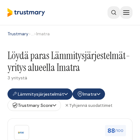
Trustmary
>
…
>
Imatra
Löydä paras Lämmitysjärjestelmät-
yritys alueella Imatra
3 yritystä
Lämmitysjärjestelmät
Imatra
Trustmary Score
Tyhjennä suodattimet
88
/100