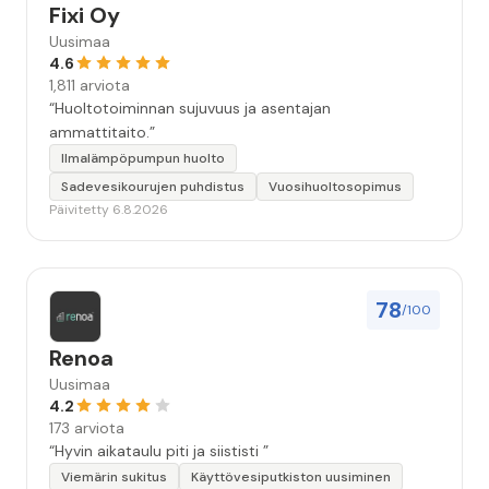
Fixi Oy
Uusimaa
4.6
1,811 arviota
“Huoltotoiminnan sujuvuus ja asentajan
ammattitaito.”
Ilmalämpöpumpun huolto
Sadevesikourujen puhdistus
Vuosihuoltosopimus
Päivitetty 6.8.2026
78
/100
Renoa
Uusimaa
4.2
173 arviota
“Hyvin aikataulu piti ja siististi ”
Viemärin sukitus
Käyttövesiputkiston uusiminen