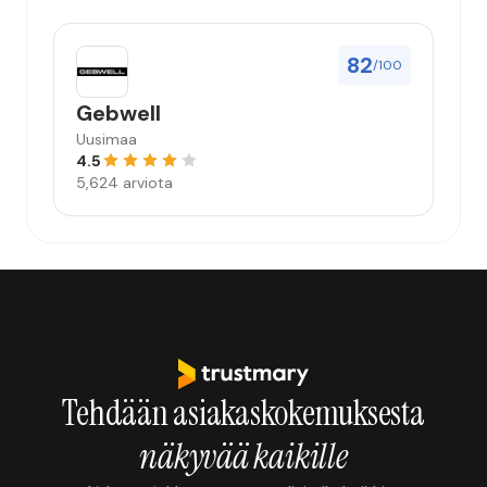
82
/100
Gebwell
Uusimaa
4.5
5,624 arviota
Tehdään asiakaskokemuksesta
näkyvää kaikille