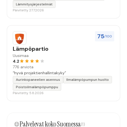
Lämmitysjärjestelmät
Päivitetty 27.7.2026
75
/100
Lämpöpartio
Uusimaa
4.2
776 arviota
“hyvä projektienhallintakyky”
Aurinkopaneelien asennus
Ilmalämpöpumpun huolto
Poistoilmalämpöpumppu
Päivitetty 5.8.2026
Palvelevat koko Suomessa
(1)