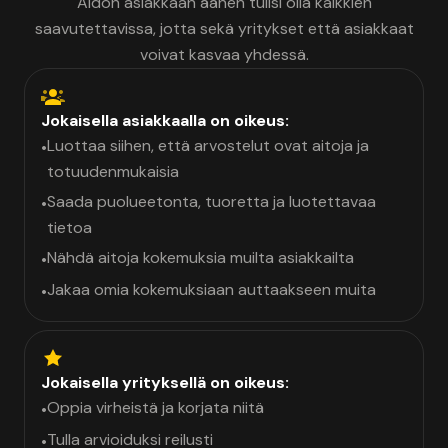
Aidon asiakkaan äänen tulisi olla kaikkien
saavutettavissa, jotta sekä yritykset että asiakkaat
voivat kasvaa yhdessä.
Jokaisella asiakkaalla on oikeus:
Luottaa siihen, että arvostelut ovat aitoja ja
•
totuudenmukaisia
Saada puolueetonta, tuoretta ja luotettavaa
•
tietoa
Nähdä aitoja kokemuksia muilta asiakkailta
•
Jakaa omia kokemuksiaan auttaakseen muita
•
Jokaisella yrityksellä on oikeus:
Oppia virheistä ja korjata niitä
•
Tulla arvioiduksi reilusti
•