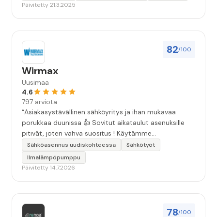
Päivitetty 21.3.2025
82
/100
Wirmax
Uusimaa
4.6
797 arviota
“Asiakasystävällinen sähköyritys ja ihan mukavaa
porukkaa duunissa 👍 Sovitut aikataulut asenuksille
pitivät, joten vahva suositus ! Käytämme
seuraavallakin kerralla!”
Sähköasennus uudiskohteessa
Sähkötyöt
Ilmalämpöpumppu
Päivitetty 14.7.2026
78
/100