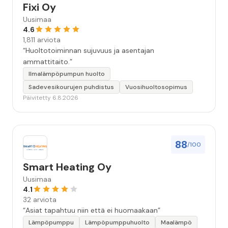
Fixi Oy
Uusimaa
4.6
1,811 arviota
“Huoltotoiminnan sujuvuus ja asentajan
ammattitaito.”
Ilmalämpöpumpun huolto
Sadevesikourujen puhdistus
Vuosihuoltosopimus
Päivitetty 6.8.2026
88
/100
Smart Heating Oy
Uusimaa
4.1
32 arviota
“Asiat tapahtuu niin että ei huomaakaan”
Lämpöpumppu
Lämpöpumppuhuolto
Maalämpö