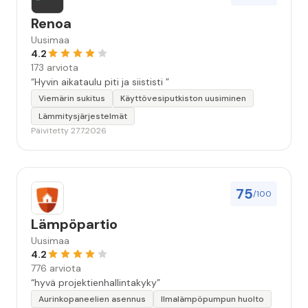
Renoa
Uusimaa
4.2
173 arviota
“Hyvin aikataulu piti ja siististi ”
Viemärin sukitus
Käyttövesiputkiston uusiminen
Lämmitysjärjestelmät
Päivitetty 27.7.2026
75
/100
Lämpöpartio
Uusimaa
4.2
776 arviota
“hyvä projektienhallintakyky”
Aurinkopaneelien asennus
Ilmalämpöpumpun huolto