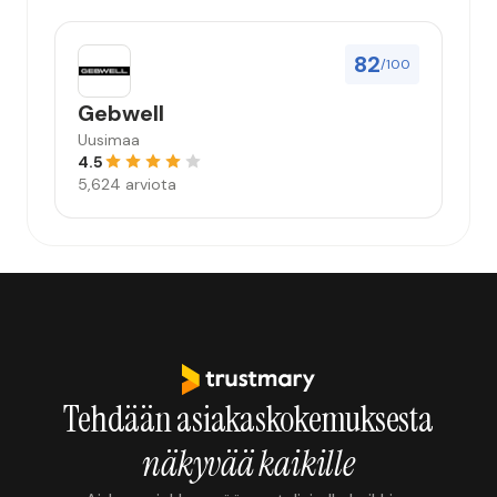
82
/100
Gebwell
Uusimaa
4.5
5,624 arviota
Tehdään asiakaskokemuksesta
näkyvää kaikille