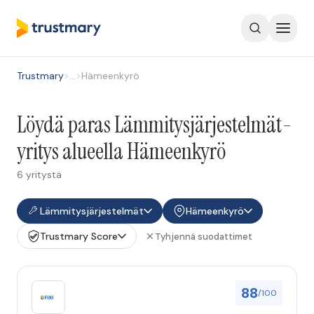
Trustmary
>
…
>
Hämeenkyrö
Löydä paras Lämmitysjärjestelmät-
yritys alueella Hämeenkyrö
6 yritystä
Lämmitysjärjestelmät
Hämeenkyrö
Trustmary Score
Tyhjennä suodattimet
88
/100