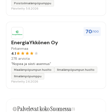
Poistoilmalämpöpumppu
Päivitetty 5.8.2026
70
/100
EnergiaYkkönen Oy
Pirkanmaa
4.1
278 arviota
“Nopea ja siisti asennus”
Maalämpöpumpun huolto
Ilmalämpöpumpun huolto
Ilmalämpöpumppu
Päivitetty 2.6.2026
Palvelevat koko Suomessa
(1)