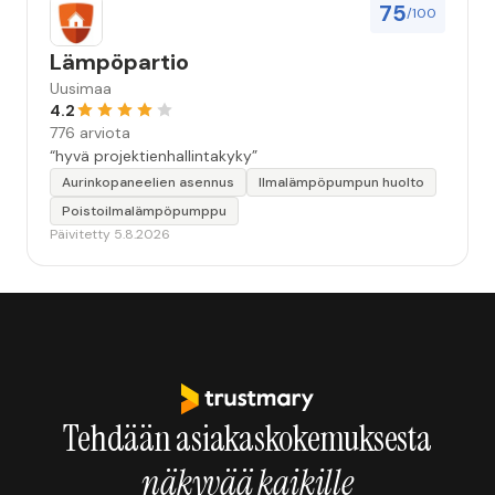
75
/100
Lämpöpartio
Uusimaa
4.2
776 arviota
“hyvä projektienhallintakyky”
Aurinkopaneelien asennus
Ilmalämpöpumpun huolto
Poistoilmalämpöpumppu
Päivitetty 5.8.2026
Tehdään asiakaskokemuksesta
näkyvää kaikille