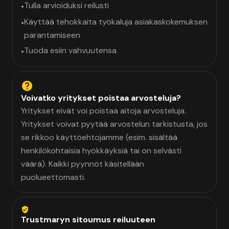
Tulla arvioiduksi reilusti
•
Käyttää tehokkaita työkaluja asiakaskokemuksen
•
parantamiseen
Tuoda esiin vahvuutensa
•
Voivatko yritykset poistaa arvosteluja?
Yritykset eivät voi poistaa aitoja arvosteluja.
Yritykset voivat pyytää arvostelun tarkistusta, jos
se rikkoo käyttöehtojamme (esim. sisältää
henkilökohtaisia hyökkäyksiä tai on selvästi
väärä). Kaikki pyynnöt käsitellään
puolueettomasti.
Trustmaryn sitoumus reiluuteen