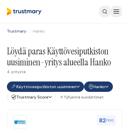
Trustmary
>
…
>
Hanko
Löydä paras Käyttövesiputkiston
uusiminen-yritys alueella Hanko
4 yritystä
Käyttövesiputkiston uusiminen
Hanko
Trustmary Score
Tyhjennä suodattimet
82
/100