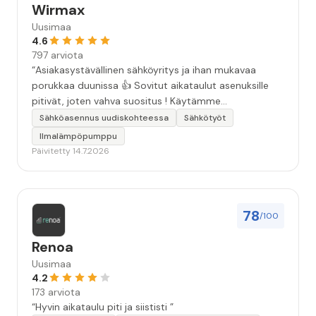
Wirmax
Uusimaa
4.6
797 arviota
“Asiakasystävällinen sähköyritys ja ihan mukavaa
porukkaa duunissa 👍 Sovitut aikataulut asenuksille
pitivät, joten vahva suositus ! Käytämme
seuraavallakin kerralla!”
Sähköasennus uudiskohteessa
Sähkötyöt
Ilmalämpöpumppu
Päivitetty 14.7.2026
78
/100
Renoa
Uusimaa
4.2
173 arviota
“Hyvin aikataulu piti ja siististi ”