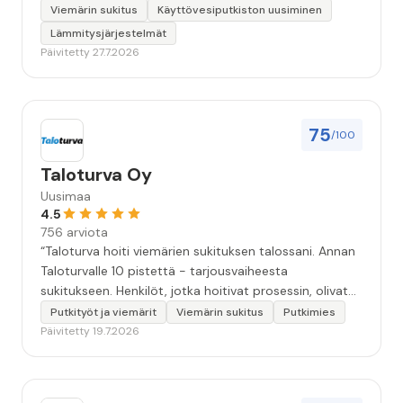
Viemärin sukitus
Käyttövesiputkiston uusiminen
Lämmitysjärjestelmät
Päivitetty 27.7.2026
75
/100
Taloturva Oy
Uusimaa
4.5
756 arviota
“Taloturva hoiti viemärien sukituksen talossani. Annan
Taloturvalle 10 pistettä - tarjousvaiheesta
sukitukseen. Henkilöt, jotka hoitivat prosessin, olivat
ammattitaitoisia ja miellyttäviä. Remontin jälkeen
Putkityöt ja viemärit
Viemärin sukitus
Putkimies
saamani materiaali tehtävän suorittamisesta oli
Päivitetty 19.7.2026
kiitettävän arvoista. Voin suositella.”