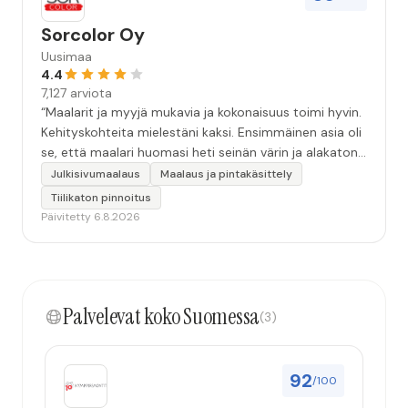
Sorcolor Oy
Uusimaa
4.4
7,127 arviota
“Maalarit ja myyjä mukavia ja kokonaisuus toimi hyvin.
Kehityskohteita mielestäni kaksi. Ensimmäinen asia oli
se, että maalari huomasi heti seinän värin ja alakaton
värin erot mitä en huomannut. Hyvä toki että siinä
Julkisivumaalaus
Maalaus ja pintakäsittely
kohtaa huomattu mutta toki optimaalisessa
Tiilikaton pinnoitus
tilanteessa myyjä olisi jo kiinnittänyt tähän huomiota.
Päivitetty 6.8.2026
Toinen kehityskohde on myyjän ja maalajien välinen
"hand-over" eli maalarit tietäisivät vielä aavistuksen
paremmin jo tullessa mitä alkaa tekemään. Mutta
kokonaisuus hyvä ja varmasti tulevaisuudessakin
Palvelevat koko Suomessa
mahdollisuus että palveluita käytän”
(3)
92
/100