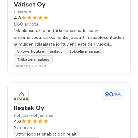
Väriset Oy
Uusimaa
4.8
1,180 arviota
“Maalausurakka hoitui kokonaisuudessaan
erinomaisesti, vaikka hanke jouduttiin sääolosuhteiden
ja muiden (tilaajasta johtuvien) esteiden vuoksi
keskeyttämään n. 3 viikoksi. Maalaistulos on oikein
Ulkoverhouksen maalaus
Sokkelin maalaus
hyvä, yhteydenpito erinomaista, jälkityöt tehtiin
Tiilikaton maalaus
huolellisesti. Suosittelen. Erityiskiitos itse maalareille:
Päivitetty 6.8.2026
Miljalle ja Valmalle!”
90
/100
Restak Oy
Pohjois-Pohjanmaa
4.6
275 arviota
“Utför jobbet snabbt och rejält”