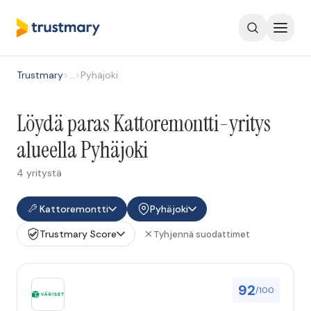
Trustmary
>
…
>
Pyhäjoki
Löydä paras Kattoremontti-yritys
alueella Pyhäjoki
4 yritystä
Kattoremontti
Pyhäjoki
Trustmary Score
Tyhjennä suodattimet
92
/100