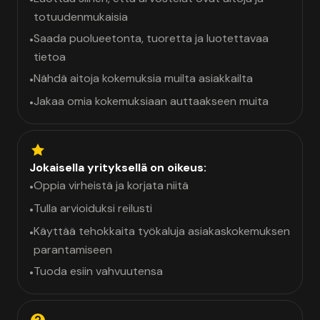
totuudenmukaisia
Saada puolueetonta, tuoretta ja luotettavaa
•
tietoa
Nähdä aitoja kokemuksia muilta asiakkailta
•
Jakaa omia kokemuksiaan auttaakseen muita
•
Jokaisella yrityksellä on oikeus:
Oppia virheistä ja korjata niitä
•
Tulla arvioiduksi reilusti
•
Käyttää tehokkaita työkaluja asiakaskokemuksen
•
parantamiseen
Tuoda esiin vahvuutensa
•