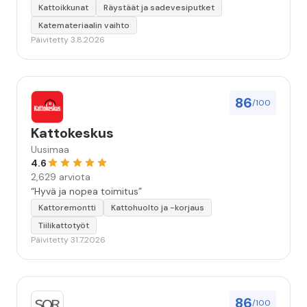
Kattoikkunat
Räystäät ja sadevesiputket
Katemateriaalin vaihto
Päivitetty 3.8.2026
86
/100
Kattokeskus
Uusimaa
4.6
2,629 arviota
“Hyvä ja nopea toimitus”
Kattoremontti
Kattohuolto ja -korjaus
Tiilikattotyöt
Päivitetty 31.7.2026
86
/100