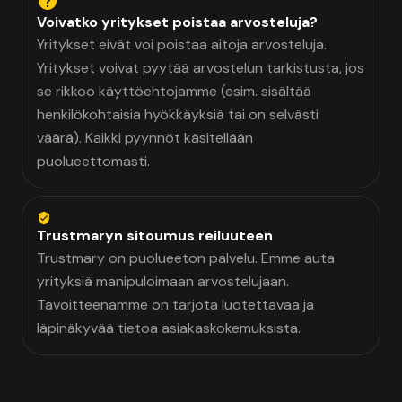
Voivatko yritykset poistaa arvosteluja?
Yritykset eivät voi poistaa aitoja arvosteluja.
Yritykset voivat pyytää arvostelun tarkistusta, jos
se rikkoo käyttöehtojamme (esim. sisältää
henkilökohtaisia hyökkäyksiä tai on selvästi
väärä). Kaikki pyynnöt käsitellään
puolueettomasti.
Trustmaryn sitoumus reiluuteen
Trustmary on puolueeton palvelu. Emme auta
yrityksiä manipuloimaan arvostelujaan.
Tavoitteenamme on tarjota luotettavaa ja
läpinäkyvää tietoa asiakaskokemuksista.