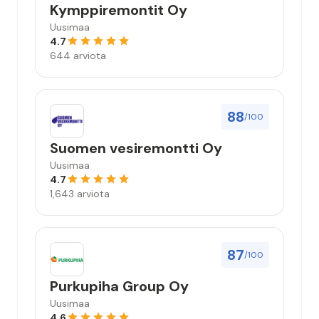
Kymppiremontit Oy
Uusimaa
4.7
644 arviota
88
/100
Suomen vesiremontti Oy
Uusimaa
4.7
1,643 arviota
87
/100
Purkupiha Group Oy
Uusimaa
4.6