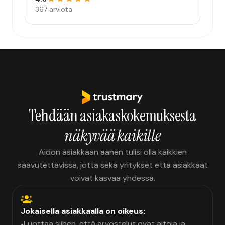
367 arviota
Tehdään asiakaskokemuksesta
näkyvää kaikille
Aidon asiakkaan äänen tulisi olla kaikkien
saavutettavissa, jotta sekä yritykset että asiakkaat
voivat kasvaa yhdessä.
Jokaisella asiakkaalla on oikeus:
Luottaa siihen, että arvostelut ovat aitoja ja
•