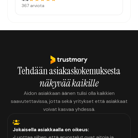
367 arviota
Tehdään asiakaskokemuksesta
näkyvää kaikille
Aidon asiakkaan äänen tulisi olla kaikkien
saavutettavissa, jotta sekä yritykset että asiakkaat
voivat kasvaa yhdessä.
Jokaisella asiakkaalla on oikeus:
Luottaa siihen, että arvostelut ovat aitoja ja
•