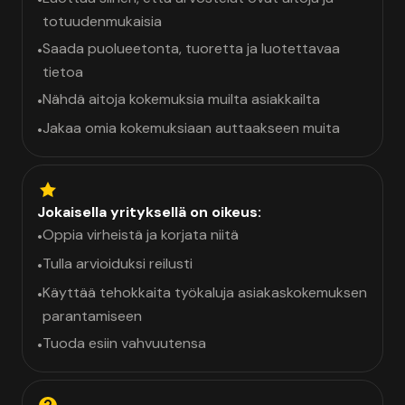
totuudenmukaisia
Saada puolueetonta, tuoretta ja luotettavaa
•
tietoa
Nähdä aitoja kokemuksia muilta asiakkailta
•
Jakaa omia kokemuksiaan auttaakseen muita
•
Jokaisella yrityksellä on oikeus:
Oppia virheistä ja korjata niitä
•
Tulla arvioiduksi reilusti
•
Käyttää tehokkaita työkaluja asiakaskokemuksen
•
parantamiseen
Tuoda esiin vahvuutensa
•