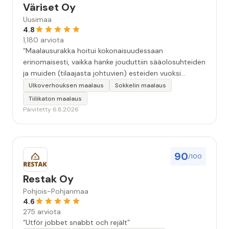
Väriset Oy
Uusimaa
4.8
1,180 arviota
“Maalausurakka hoitui kokonaisuudessaan
erinomaisesti, vaikka hanke jouduttiin sääolosuhteiden
ja muiden (tilaajasta johtuvien) esteiden vuoksi
keskeyttämään n. 3 viikoksi. Maalaistulos on oikein
Ulkoverhouksen maalaus
Sokkelin maalaus
hyvä, yhteydenpito erinomaista, jälkityöt tehtiin
Tiilikaton maalaus
huolellisesti. Suosittelen. Erityiskiitos itse maalareille:
Päivitetty 6.8.2026
Miljalle ja Valmalle!”
90
/100
Restak Oy
Pohjois-Pohjanmaa
4.6
275 arviota
“Utför jobbet snabbt och rejält”