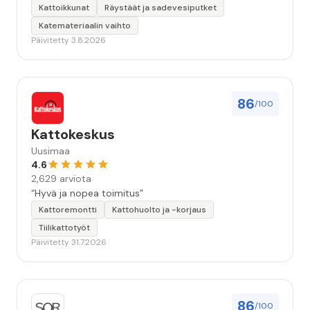
Kattoikkunat
Räystäät ja sadevesiputket
Katemateriaalin vaihto
Päivitetty 3.8.2026
86
/100
Kattokeskus
Uusimaa
4.6
2,629 arviota
“Hyvä ja nopea toimitus”
Kattoremontti
Kattohuolto ja -korjaus
Tiilikattotyöt
Päivitetty 31.7.2026
86
/100