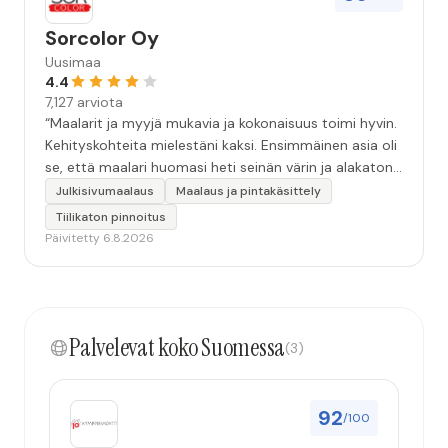
Sorcolor Oy
Uusimaa
4.4
7,127 arviota
“Maalarit ja myyjä mukavia ja kokonaisuus toimi hyvin.
Kehityskohteita mielestäni kaksi. Ensimmäinen asia oli
se, että maalari huomasi heti seinän värin ja alakaton
värin erot mitä en huomannut. Hyvä toki että siinä
Julkisivumaalaus
Maalaus ja pintakäsittely
kohtaa huomattu mutta toki optimaalisessa
Tiilikaton pinnoitus
tilanteessa myyjä olisi jo kiinnittänyt tähän huomiota.
Päivitetty 6.8.2026
Toinen kehityskohde on myyjän ja maalajien välinen
"hand-over" eli maalarit tietäisivät vielä aavistuksen
paremmin jo tullessa mitä alkaa tekemään. Mutta
kokonaisuus hyvä ja varmasti tulevaisuudessakin
Palvelevat koko Suomessa
mahdollisuus että palveluita käytän”
(3)
92
/100