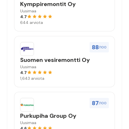
Kymppiremontit Oy
Uusimaa
4.7
644 arviota
88
/100
Suomen vesiremontti Oy
Uusimaa
4.7
1,643 arviota
87
/100
Purkupiha Group Oy
Uusimaa
4.6