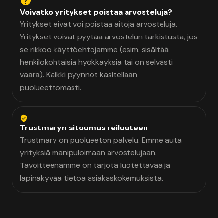
Voivatko yritykset poistaa arvosteluja?
Yritykset eivät voi poistaa aitoja arvosteluja.
Yritykset voivat pyytää arvostelun tarkistusta, jos
se rikkoo käyttöehtojamme (esim. sisältää
henkilökohtaisia hyökkäyksiä tai on selvästi
väärä). Kaikki pyynnöt käsitellään
puolueettomasti.
Trustmaryn sitoumus reiluuteen
Trustmary on puolueeton palvelu. Emme auta
yrityksiä manipuloimaan arvostelujaan.
Tavoitteenamme on tarjota luotettavaa ja
läpinäkyvää tietoa asiakaskokemuksista.