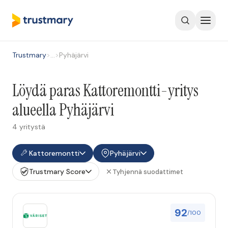
Trustmary
>
…
>
Pyhäjärvi
Löydä paras Kattoremontti-yritys
alueella Pyhäjärvi
4 yritystä
Kattoremontti
Pyhäjärvi
Trustmary Score
Tyhjennä suodattimet
92
/100