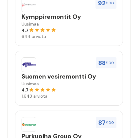
92
/100
Kymppiremontit Oy
Uusimaa
4.7
644 arviota
88
/100
Suomen vesiremontti Oy
Uusimaa
4.7
1,643 arviota
87
/100
Purkupiha Group Oy