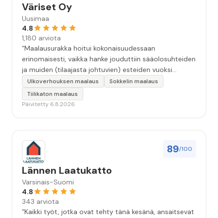
Väriset Oy
Uusimaa
4.8
1,180 arviota
“Maalausurakka hoitui kokonaisuudessaan
erinomaisesti, vaikka hanke jouduttiin sääolosuhteiden
ja muiden (tilaajasta johtuvien) esteiden vuoksi
keskeyttämään n. 3 viikoksi. Maalaistulos on oikein
Ulkoverhouksen maalaus
Sokkelin maalaus
hyvä, yhteydenpito erinomaista, jälkityöt tehtiin
Tiilikaton maalaus
huolellisesti. Suosittelen. Erityiskiitos itse maalareille:
Päivitetty 6.8.2026
Miljalle ja Valmalle!”
89
/100
Lännen Laatukatto
Varsinais-Suomi
4.8
343 arviota
“Kaikki työt, jotka ovat tehty tänä kesänä, ansaitsevat