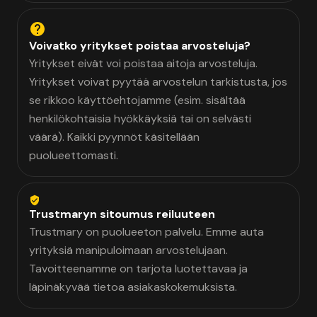
Voivatko yritykset poistaa arvosteluja?
Yritykset eivät voi poistaa aitoja arvosteluja.
Yritykset voivat pyytää arvostelun tarkistusta, jos
se rikkoo käyttöehtojamme (esim. sisältää
henkilökohtaisia hyökkäyksiä tai on selvästi
väärä). Kaikki pyynnöt käsitellään
puolueettomasti.
Trustmaryn sitoumus reiluuteen
Trustmary on puolueeton palvelu. Emme auta
yrityksiä manipuloimaan arvostelujaan.
Tavoitteenamme on tarjota luotettavaa ja
läpinäkyvää tietoa asiakaskokemuksista.