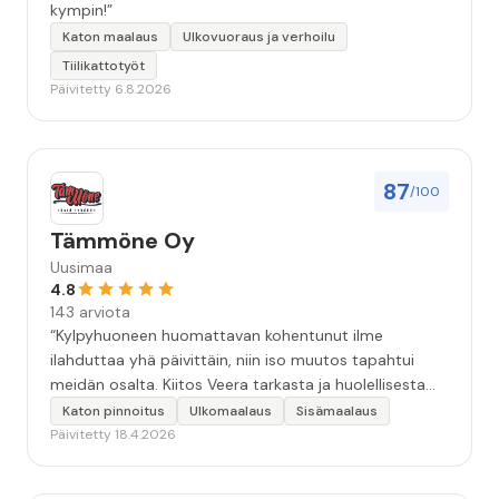
kympin!”
Katon maalaus
Ulkovuoraus ja verhoilu
Tiilikattotyöt
Päivitetty 6.8.2026
87
/100
Tämmöne Oy
Uusimaa
4.8
143 arviota
“Kylpyhuoneen huomattavan kohentunut ilme
ilahduttaa yhä päivittäin, niin iso muutos tapahtui
meidän osalta. Kiitos Veera tarkasta ja huolellisesta
työstä, sekä ystävällisestä palvelusta!”
Katon pinnoitus
Ulkomaalaus
Sisämaalaus
Päivitetty 18.4.2026