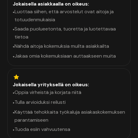
Jokaisella asiakkaalla on oikeus:
Luottaa siihen, että arvostelut ovat aitoja ja
•
totuudenmukaisia
Saada puolueetonta, tuoretta ja luotettavaa
•
tietoa
Nähdä aitoja kokemuksia muilta asiakkailta
•
Jakaa omia kokemuksiaan auttaakseen muita
•
Jokaisella yrityksellä on oikeus:
Oppia virheistä ja korjata niitä
•
Tulla arvioiduksi reilusti
•
Käyttää tehokkaita työkaluja asiakaskokemuksen
•
parantamiseen
Tuoda esiin vahvuutensa
•