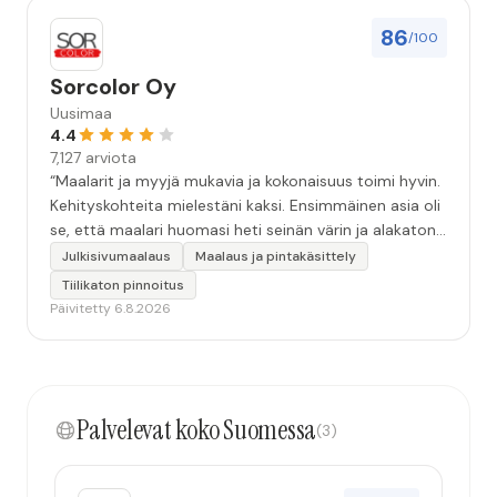
86
/100
Sorcolor Oy
Uusimaa
4.4
7,127 arviota
“Maalarit ja myyjä mukavia ja kokonaisuus toimi hyvin.
Kehityskohteita mielestäni kaksi. Ensimmäinen asia oli
se, että maalari huomasi heti seinän värin ja alakaton
värin erot mitä en huomannut. Hyvä toki että siinä
Julkisivumaalaus
Maalaus ja pintakäsittely
kohtaa huomattu mutta toki optimaalisessa
Tiilikaton pinnoitus
tilanteessa myyjä olisi jo kiinnittänyt tähän huomiota.
Päivitetty 6.8.2026
Toinen kehityskohde on myyjän ja maalajien välinen
"hand-over" eli maalarit tietäisivät vielä aavistuksen
paremmin jo tullessa mitä alkaa tekemään. Mutta
kokonaisuus hyvä ja varmasti tulevaisuudessakin
Palvelevat koko Suomessa
mahdollisuus että palveluita käytän”
(3)