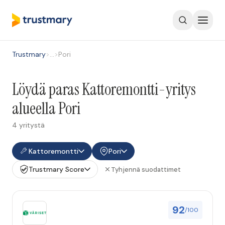
Trustmary
>
…
>
Pori
Löydä paras Kattoremontti-yritys
alueella Pori
4 yritystä
Kattoremontti
Pori
Trustmary Score
Tyhjennä suodattimet
92
/100