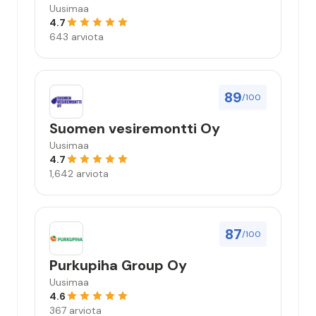
Uusimaa
4.7
643 arviota
89
/100
Suomen vesiremontti Oy
Uusimaa
4.7
1,642 arviota
87
/100
Purkupiha Group Oy
Uusimaa
4.6
367 arviota