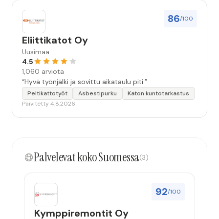
86
/100
Eliittikatot Oy
Uusimaa
4.5
1,060 arviota
“Hyvä työnjälki ja sovittu aikataulu piti.”
Peltikattotyöt
Asbestipurku
Katon kuntotarkastus
Päivitetty 4.8.2026
Palvelevat koko Suomessa
(3)
92
/100
Kymppiremontit Oy