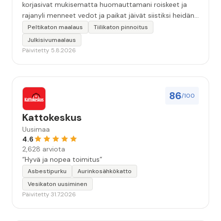
korjasivat mukisematta huomauttamani roiskeet ja
rajanyli menneet vedot ja paikat jäivät siistiksi heidän
lähtönsä jälkeen.”
Peltikaton maalaus
Tiilikaton pinnoitus
Julkisivumaalaus
Päivitetty 5.8.2026
86
/100
Kattokeskus
Uusimaa
4.6
2,628 arviota
“Hyvä ja nopea toimitus”
Asbestipurku
Aurinkosähkökatto
Vesikaton uusiminen
Päivitetty 31.7.2026