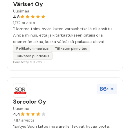
Väriset Oy
Uusimaa
4.8
1,172 arviota
“Homma toimi hyvin kuten varaushetkellä oli sovittu.
Ainoa miinus, että jälkitarkastukseen pitäisi olla
enemmän aikaa, koska väärässä paikassa olevat
maalitipat löytyy myöhemmin ”
Peltikaton maalaus
Tiilikaton pinnoitus
Tiilikaton puhdistus
Päivitetty 5.8.2026
86
/100
Sorcolor Oy
Uusimaa
4.4
7,117 arviota
“Erityis Suuri kiitos maalareille, tekivät hyvää työtä,