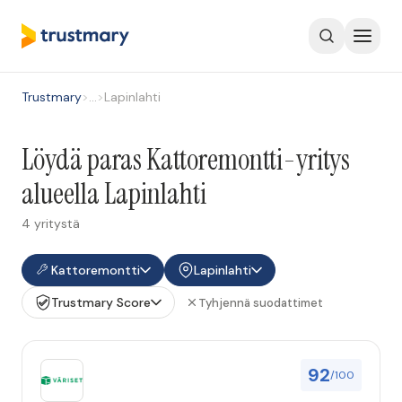
Trustmary
>
…
>
Lapinlahti
Löydä paras Kattoremontti-yritys
alueella Lapinlahti
4 yritystä
Kattoremontti
Lapinlahti
Trustmary Score
Tyhjennä suodattimet
92
/100