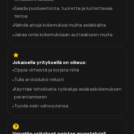
Saada puolueetonta, tuoretta ja luotettavaa
•
tietoa
Nähdä aitoja kokemuksia muilta asiakkailta
•
Jakaa omia kokemuksiaan auttaakseen muita
•
Jokaisella yrityksellä on oikeus:
Oppia virheistä ja korjata niitä
•
Tulla arvioiduksi reilusti
•
Käyttää tehokkaita työkaluja asiakaskokemuksen
•
parantamiseen
Tuoda esiin vahvuutensa
•
Voivatko yritykset poistaa arvosteluja?