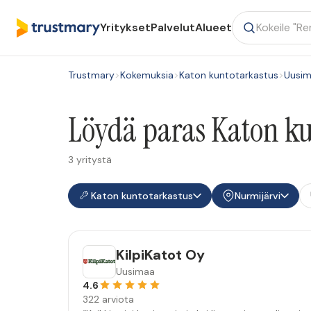
Yritykset
Palvelut
Alueet
Trustmary
>
Kokemuksia
>
Katon kuntotarkastus
>
Uusi
Löydä paras Katon ku
3 yritystä
Katon kuntotarkastus
Nurmijärvi
KilpiKatot Oy
Uusimaa
4.6
322 arviota