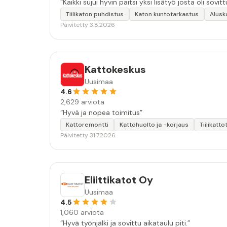
“Kaikki sujui hyvin paitsi yksi lisätyö josta oli sovitt
Tiilikaton puhdistus
Katon kuntotarkastus
Alusk
Päivitetty 3.8.2026
Kattokeskus
Uusimaa
4.6
2,629 arviota
“Hyvä ja nopea toimitus”
Kattoremontti
Kattohuolto ja -korjaus
Tiilikatto
Päivitetty 31.7.2026
Eliittikatot Oy
Uusimaa
4.5
1,060 arviota
“Hyvä työnjälki ja sovittu aikataulu piti.”