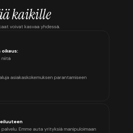
ä kaikille
kkaat voivat kasvaa yhdessä.
n oikeus:
 niitä
kaluja asiakaskokemuksen parantamiseen
eiluuteen
palvelu. Emme auta yrityksiä manipuloimaan