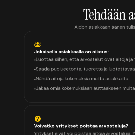
Tehdään a
Aidon asiakkaan äänen tulis
Jokaisella asiakkaalla on oikeus:
Luottaa siihen, että arvostelut ovat aitoja j
•
Saada puolueetonta, tuoretta ja luotettavaa
•
Nähdä aitoja kokemuksia muilta asiakkailta
•
Jakaa omia kokemuksiaan auttaakseen muita
•
Voivatko yritykset poistaa arvosteluja?
Yritykset eivät voi poistaa aitoja arvosteluja.