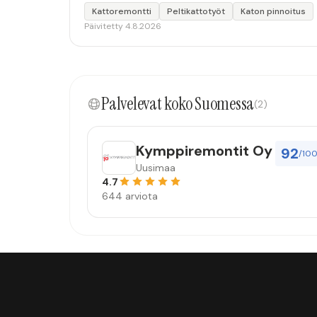
Kattoremontti
Peltikattotyöt
Katon pinnoitus
Päivitetty 4.8.2026
Palvelevat koko Suomessa
(2)
Kymppiremontit Oy
92
/10
Uusimaa
4.7
644 arviota