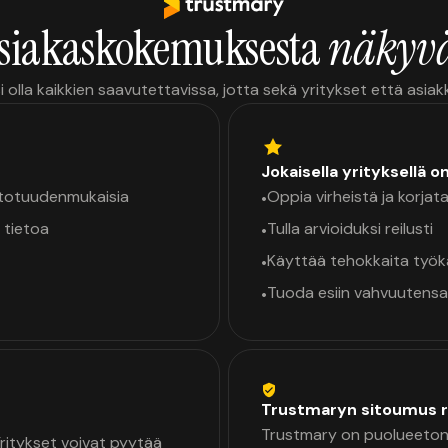
siakaskokemuksesta
näkyvä
i olla kaikkien saavutettavissa, jotta sekä yritykset että asia
Jokaisella yrityksellä o
a totuudenmukaisia
Oppia virheistä ja korjata
•
 tietoa
Tulla arvioiduksi reilusti
•
Käyttää tehokkaita työ
•
Tuoda esiin vahvuutensa
•
Trustmaryn sitoumus r
Trustmary on puolueeton 
 Yritykset voivat pyytää