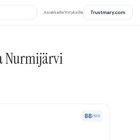
Trustmary.com
Asiakkaille
Yrityksille
a Nurmijärvi
88
/100