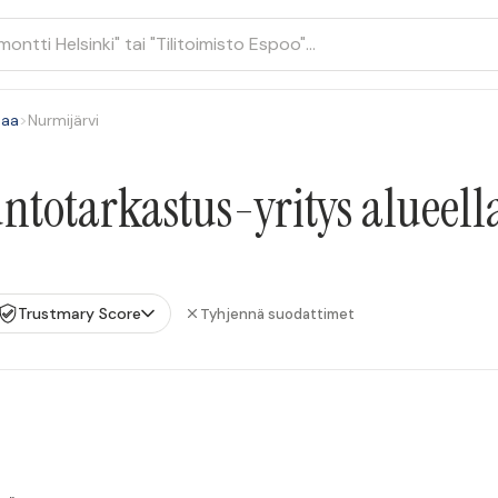
maa
>
Nurmijärvi
ntotarkastus-yritys alueell
Trustmary Score
Tyhjennä suodattimet