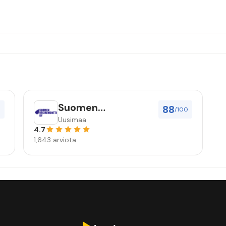
Suomen
88
0
/100
vesiremontti Oy
Uusimaa
4.7
1,643 arviota