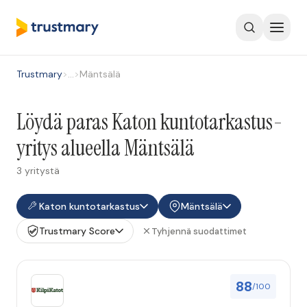
Trustmary
>
…
>
Mäntsälä
Löydä paras Katon kuntotarkastus-
yritys alueella Mäntsälä
3 yritystä
Katon kuntotarkastus
Mäntsälä
Trustmary Score
Tyhjennä suodattimet
88
/100