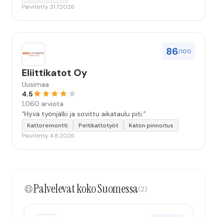
Päivitetty 31.7.2026
86
/100
Eliittikatot Oy
Uusimaa
4.5
1,060 arviota
“Hyvä työnjälki ja sovittu aikataulu piti.”
Kattoremontti
Peltikattotyöt
Katon pinnoitus
Päivitetty 4.8.2026
Palvelevat koko Suomessa
(2)