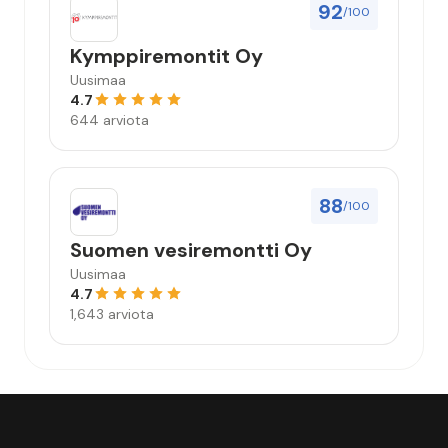
92
/100
Kymppiremontit Oy
Uusimaa
4.7
644 arviota
88
/100
Suomen vesiremontti Oy
Uusimaa
4.7
1,643 arviota