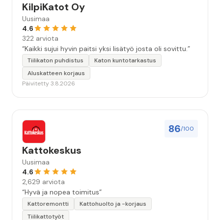
KilpiKatot Oy
Uusimaa
4.6
322 arviota
“Kaikki sujui hyvin paitsi yksi lisätyö josta oli sovittu.”
Tiilikaton puhdistus
Katon kuntotarkastus
Aluskatteen korjaus
Päivitetty 3.8.2026
86
/100
Kattokeskus
Uusimaa
4.6
2,629 arviota
“Hyvä ja nopea toimitus”
Kattoremontti
Kattohuolto ja -korjaus
Tiilikattotyöt