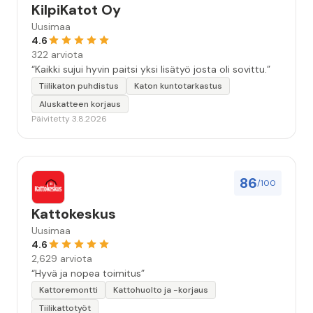
KilpiKatot Oy
Uusimaa
4.6
322 arviota
“Kaikki sujui hyvin paitsi yksi lisätyö josta oli sovittu.”
Tiilikaton puhdistus
Katon kuntotarkastus
Aluskatteen korjaus
Päivitetty 3.8.2026
86
/100
Kattokeskus
Uusimaa
4.6
2,629 arviota
“Hyvä ja nopea toimitus”
Kattoremontti
Kattohuolto ja -korjaus
Tiilikattotyöt