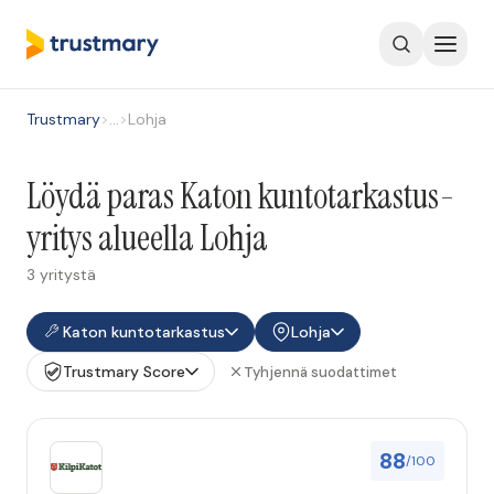
Trustmary
>
…
>
Lohja
Löydä paras Katon kuntotarkastus-
yritys alueella Lohja
3 yritystä
Katon kuntotarkastus
Lohja
Trustmary Score
Tyhjennä suodattimet
88
/100