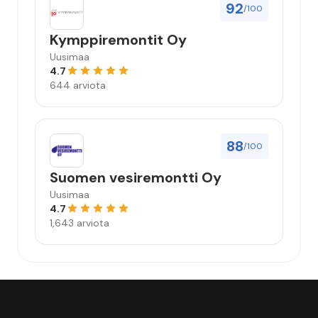
92
/100
Kymppiremontit Oy
Uusimaa
4.7
644 arviota
88
/100
Suomen vesiremontti Oy
Uusimaa
4.7
1,643 arviota