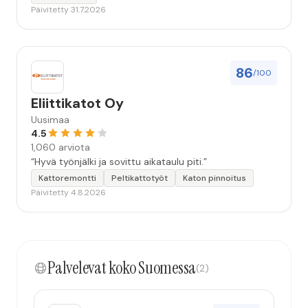
Päivitetty 31.7.2026
86
/100
Eliittikatot Oy
Uusimaa
4.5
1,060 arviota
“Hyvä työnjälki ja sovittu aikataulu piti.”
Kattoremontti
Peltikattotyöt
Katon pinnoitus
Päivitetty 4.8.2026
Palvelevat koko Suomessa
(2)