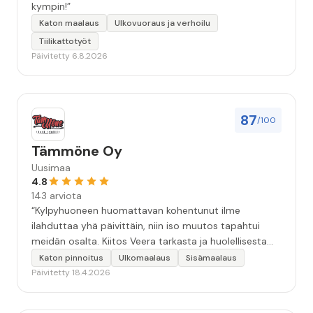
kympin!”
Katon maalaus
Ulkovuoraus ja verhoilu
Tiilikattotyöt
Päivitetty 6.8.2026
87
/100
Tämmöne Oy
Uusimaa
4.8
143 arviota
“Kylpyhuoneen huomattavan kohentunut ilme
ilahduttaa yhä päivittäin, niin iso muutos tapahtui
meidän osalta. Kiitos Veera tarkasta ja huolellisesta
työstä, sekä ystävällisestä palvelusta!”
Katon pinnoitus
Ulkomaalaus
Sisämaalaus
Päivitetty 18.4.2026