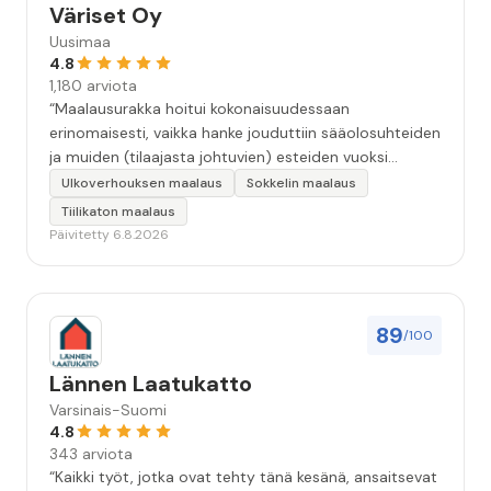
Väriset Oy
Uusimaa
4.8
1,180 arviota
“Maalausurakka hoitui kokonaisuudessaan
erinomaisesti, vaikka hanke jouduttiin sääolosuhteiden
ja muiden (tilaajasta johtuvien) esteiden vuoksi
keskeyttämään n. 3 viikoksi. Maalaistulos on oikein
Ulkoverhouksen maalaus
Sokkelin maalaus
hyvä, yhteydenpito erinomaista, jälkityöt tehtiin
Tiilikaton maalaus
huolellisesti. Suosittelen. Erityiskiitos itse maalareille:
Päivitetty 6.8.2026
Miljalle ja Valmalle!”
89
/100
Lännen Laatukatto
Varsinais-Suomi
4.8
343 arviota
“Kaikki työt, jotka ovat tehty tänä kesänä, ansaitsevat