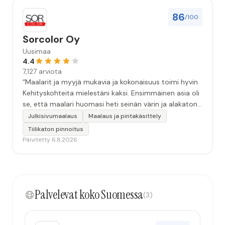
86
/100
Sorcolor Oy
Uusimaa
4.4
7,127 arviota
“Maalarit ja myyjä mukavia ja kokonaisuus toimi hyvin.
Kehityskohteita mielestäni kaksi. Ensimmäinen asia oli
se, että maalari huomasi heti seinän värin ja alakaton
värin erot mitä en huomannut. Hyvä toki että siinä
Julkisivumaalaus
Maalaus ja pintakäsittely
kohtaa huomattu mutta toki optimaalisessa
Tiilikaton pinnoitus
tilanteessa myyjä olisi jo kiinnittänyt tähän huomiota.
Päivitetty 6.8.2026
Toinen kehityskohde on myyjän ja maalajien välinen
"hand-over" eli maalarit tietäisivät vielä aavistuksen
paremmin jo tullessa mitä alkaa tekemään. Mutta
kokonaisuus hyvä ja varmasti tulevaisuudessakin
Palvelevat koko Suomessa
mahdollisuus että palveluita käytän”
(3)