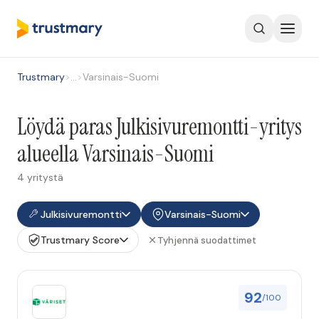
Trustmary
>
…
>
Varsinais-Suomi
Löydä paras Julkisivuremontti-yritys
alueella Varsinais-Suomi
4 yritystä
Julkisivuremontti
Varsinais-Suomi
Trustmary Score
Tyhjennä suodattimet
92
/100