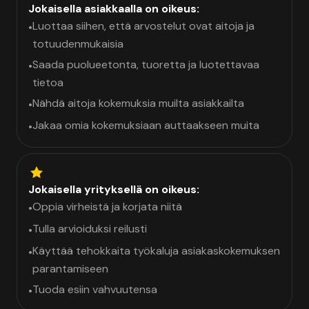
Jokaisella asiakkaalla on oikeus:
Luottaa siihen, että arvostelut ovat aitoja ja
•
totuudenmukaisia
Saada puolueetonta, tuoretta ja luotettavaa
•
tietoa
Nähdä aitoja kokemuksia muilta asiakkailta
•
Jakaa omia kokemuksiaan auttaakseen muita
•
Jokaisella yrityksellä on oikeus:
Oppia virheistä ja korjata niitä
•
Tulla arvioiduksi reilusti
•
Käyttää tehokkaita työkaluja asiakaskokemuksen
•
parantamiseen
Tuoda esiin vahvuutensa
•