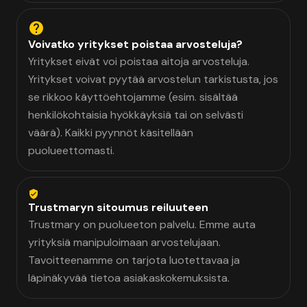
Voivatko yritykset poistaa arvosteluja?
Yritykset eivät voi poistaa aitoja arvosteluja.
Yritykset voivat pyytää arvostelun tarkistusta, jos
se rikkoo käyttöehtojamme (esim. sisältää
henkilökohtaisia hyökkäyksiä tai on selvästi
väärä). Kaikki pyynnöt käsitellään
puolueettomasti.
Trustmaryn sitoumus reiluuteen
Trustmary on puolueeton palvelu. Emme auta
yrityksiä manipuloimaan arvostelujaan.
Tavoitteenamme on tarjota luotettavaa ja
läpinäkyvää tietoa asiakaskokemuksista.