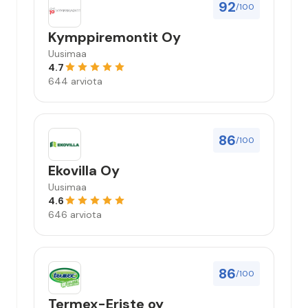
92
/100
Kymppiremontit Oy
Uusimaa
4.7
644 arviota
86
/100
Ekovilla Oy
Uusimaa
4.6
646 arviota
86
/100
Termex-Eriste oy