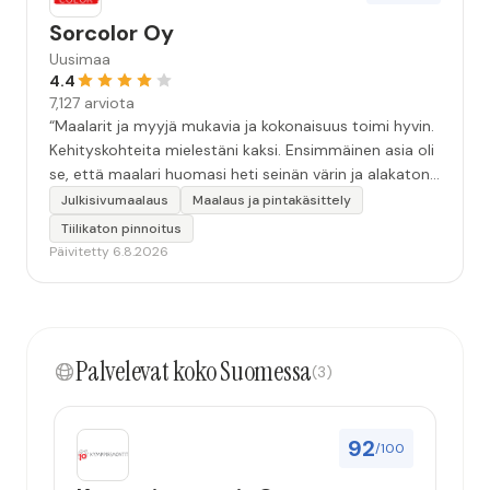
Sorcolor Oy
Uusimaa
4.4
7,127 arviota
“Maalarit ja myyjä mukavia ja kokonaisuus toimi hyvin.
Kehityskohteita mielestäni kaksi. Ensimmäinen asia oli
se, että maalari huomasi heti seinän värin ja alakaton
värin erot mitä en huomannut. Hyvä toki että siinä
Julkisivumaalaus
Maalaus ja pintakäsittely
kohtaa huomattu mutta toki optimaalisessa
Tiilikaton pinnoitus
tilanteessa myyjä olisi jo kiinnittänyt tähän huomiota.
Päivitetty 6.8.2026
Toinen kehityskohde on myyjän ja maalajien välinen
"hand-over" eli maalarit tietäisivät vielä aavistuksen
paremmin jo tullessa mitä alkaa tekemään. Mutta
kokonaisuus hyvä ja varmasti tulevaisuudessakin
Palvelevat koko Suomessa
mahdollisuus että palveluita käytän”
(3)
92
/100