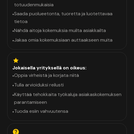
totuudenmukaisia
Saada puolueetonta, tuoretta ja luotettavaa
•
tietoa
Nähdä aitoja kokemuksia muilta asiakkailta
•
Jakaa omia kokemuksiaan auttaakseen muita
•
Jokaisella yrityksellä on oikeus:
Oppia virheistä ja korjata niitä
•
Tulla arvioiduksi reilusti
•
Käyttää tehokkaita työkaluja asiakaskokemuksen
•
parantamiseen
Tuoda esiin vahvuutensa
•