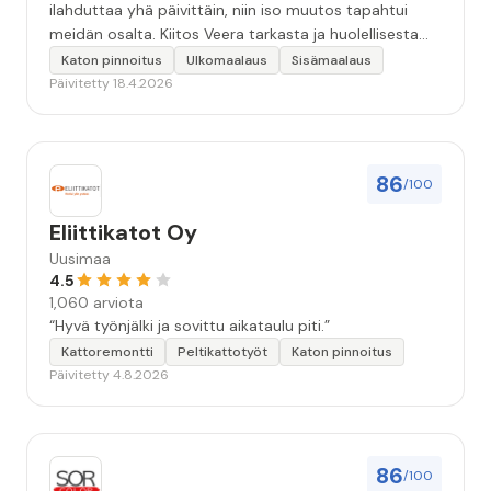
ilahduttaa yhä päivittäin, niin iso muutos tapahtui
meidän osalta. Kiitos Veera tarkasta ja huolellisesta
työstä, sekä ystävällisestä palvelusta!”
Katon pinnoitus
Ulkomaalaus
Sisämaalaus
Päivitetty 18.4.2026
86
/100
Eliittikatot Oy
Uusimaa
4.5
1,060 arviota
“Hyvä työnjälki ja sovittu aikataulu piti.”
Kattoremontti
Peltikattotyöt
Katon pinnoitus
Päivitetty 4.8.2026
86
/100