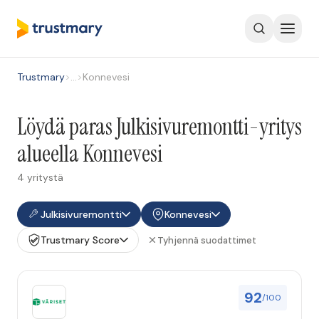
Trustmary
>
…
>
Konnevesi
Löydä paras Julkisivuremontti-yritys
alueella Konnevesi
4 yritystä
Julkisivuremontti
Konnevesi
Trustmary Score
Tyhjennä suodattimet
92
/100