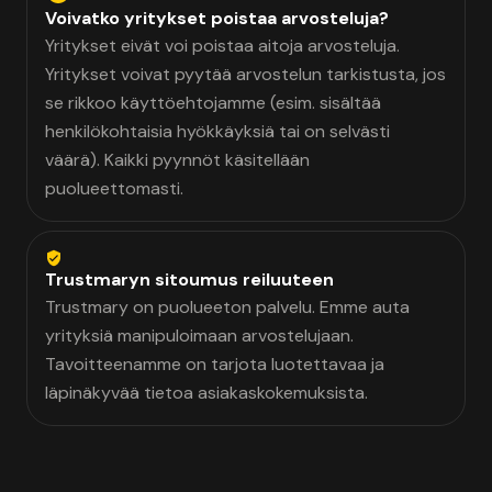
Voivatko yritykset poistaa arvosteluja?
Yritykset eivät voi poistaa aitoja arvosteluja.
Yritykset voivat pyytää arvostelun tarkistusta, jos
se rikkoo käyttöehtojamme (esim. sisältää
henkilökohtaisia hyökkäyksiä tai on selvästi
väärä). Kaikki pyynnöt käsitellään
puolueettomasti.
Trustmaryn sitoumus reiluuteen
Trustmary on puolueeton palvelu. Emme auta
yrityksiä manipuloimaan arvostelujaan.
Tavoitteenamme on tarjota luotettavaa ja
läpinäkyvää tietoa asiakaskokemuksista.