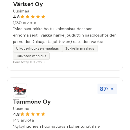
Väriset Oy
Uusimaa
4.8
1,180 arviota
“Maalausurakka hoitui kokonaisuudessaan
erinomaisesti, vaikka hanke jouduttiin sääolosuhteiden
ja muiden (tilaajasta johtuvien) esteiden vuoksi
keskeyttämään n. 3 viikoksi. Maalaistulos on oikein
Ulkoverhouksen maalaus
Sokkelin maalaus
hyvä, yhteydenpito erinomaista, jälkityöt tehtiin
Tiilikaton maalaus
huolellisesti. Suosittelen. Erityiskiitos itse maalareille:
Päivitetty 6.8.2026
Miljalle ja Valmalle!”
87
/100
Tämmöne Oy
Uusimaa
4.8
143 arviota
“Kylpyhuoneen huomattavan kohentunut ilme