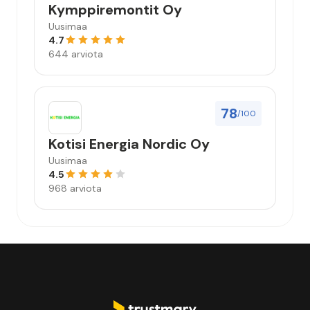
Kymppiremontit Oy
Uusimaa
4.7
644 arviota
78
/100
Kotisi Energia Nordic Oy
Uusimaa
4.5
968 arviota