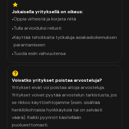
Jokaisella yrityksellä on oikeus:
Oppia virheistä ja korjata niitä
•
Tulla arvioiduksi reilusti
•
Käyttää tehokkaita työkaluja asiakaskokemuksen
•
parantamiseen
Tuoda esiin vahvuutensa
•
Voivatko yritykset poistaa arvosteluja?
Yritykset eivät voi poistaa aitoja arvosteluja.
Yritykset voivat pyytää arvostelun tarkistusta, jos
se rikkoo käyttöehtojamme (esim. sisältää
henkilökohtaisia hyökkäyksiä tai on selvästi
väärä). Kaikki pyynnöt käsitellään
puolueettomasti.