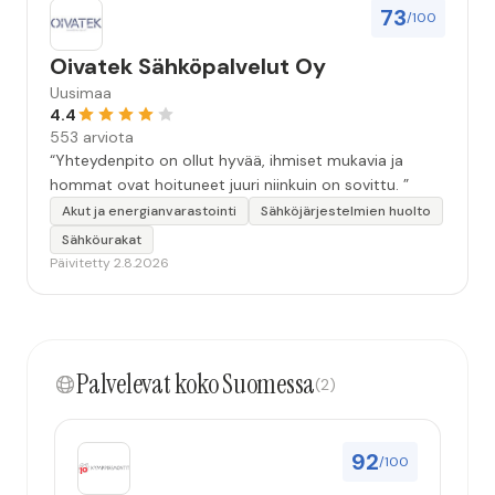
73
/100
Oivatek Sähköpalvelut Oy
Uusimaa
4.4
553 arviota
“Yhteydenpito on ollut hyvää, ihmiset mukavia ja
hommat ovat hoituneet juuri niinkuin on sovittu. ”
Akut ja energianvarastointi
Sähköjärjestelmien huolto
Sähköurakat
Päivitetty 2.8.2026
Palvelevat koko Suomessa
(2)
92
/100