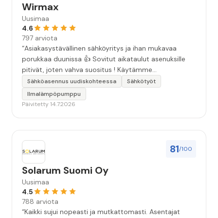
Wirmax
Uusimaa
4.6
797 arviota
“Asiakasystävällinen sähköyritys ja ihan mukavaa
porukkaa duunissa 👍 Sovitut aikataulut asenuksille
pitivät, joten vahva suositus ! Käytämme
seuraavallakin kerralla!”
Sähköasennus uudiskohteessa
Sähkötyöt
Ilmalämpöpumppu
Päivitetty 14.7.2026
81
/100
Solarum Suomi Oy
Uusimaa
4.5
788 arviota
“Kaikki sujui nopeasti ja mutkattomasti. Asentajat