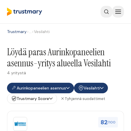
Trustmary
>
…
>
Vesilahti
Löydä paras Aurinkopaneelien
asennus-yritys alueella Vesilahti
4 yritystä
Aurinkopaneelien asennus
Vesilahti
Trustmary Score
Tyhjennä suodattimet
82
/100