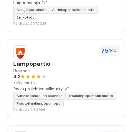
huippuosaajia 👍”
Akkujärjestelmät
Aurinkopaneelien huolto
Sähkötyöt
Päivitetty 29.7.2026
75
/100
Lämpöpartio
Uusimaa
4.2
776 arviota
“hyvä projektienhallintakyky”
Aurinkopaneelien asennus
Ilmalämpöpumpun huolto
Poistoilmalämpöpumppu
Päivitetty 5.8.2026