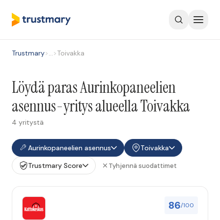
Trustmary
>
…
>
Toivakka
Löydä paras Aurinkopaneelien
asennus-yritys alueella Toivakka
4 yritystä
Aurinkopaneelien asennus
Toivakka
Trustmary Score
Tyhjennä suodattimet
86
/100