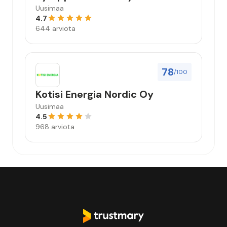
Uusimaa
4.7
644 arviota
78
/100
Kotisi Energia Nordic Oy
Uusimaa
4.5
968 arviota