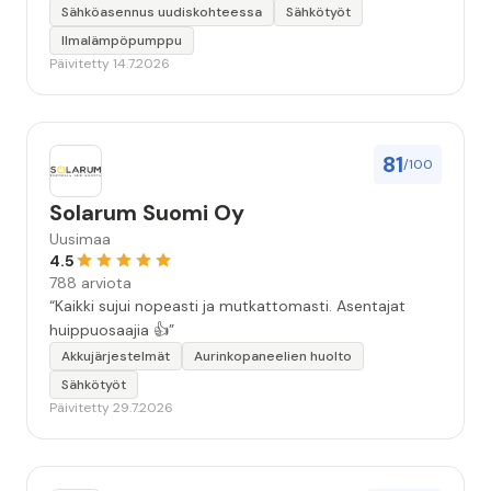
seuraavallakin kerralla!”
Sähköasennus uudiskohteessa
Sähkötyöt
Ilmalämpöpumppu
Päivitetty 14.7.2026
81
/100
Solarum Suomi Oy
Uusimaa
4.5
788 arviota
“Kaikki sujui nopeasti ja mutkattomasti. Asentajat
huippuosaajia 👍”
Akkujärjestelmät
Aurinkopaneelien huolto
Sähkötyöt
Päivitetty 29.7.2026