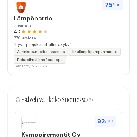
75
/100
Lämpöpartio
Uusimaa
4.2
776 arviota
“hyvä projektienhallintakyky”
Aurinkopaneelien asennus
Ilmalämpöpumpun huolto
Poistoilmalämpöpumppu
Päivitetty 5.8.2026
Palvelevat koko Suomessa
(2)
92
/100
Kymppiremontit Oy