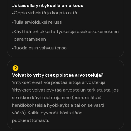
Jokaisella yrityksellä on oikeus:
Oppia virheistä ja korjata niitä
•
Tulla arvioiduksi reilusti
•
Käyttää tehokkaita työkaluja asiakaskokemuksen
•
parantamiseen
Tuoda esiin vahvuutensa
•
Voivatko yritykset poistaa arvosteluja?
Yritykset eivät voi poistaa aitoja arvosteluja.
Yritykset voivat pyytää arvostelun tarkistusta, jos
se rikkoo käyttöehtojamme (esim. sisältää
henkilökohtaisia hyökkäyksiä tai on selvästi
väärä). Kaikki pyynnöt käsitellään
puolueettomasti.