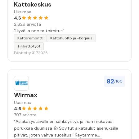
Kattokeskus
Uusimaa
4.6
2,629 arviota
“Hyvä ja nopea toimitus”
Kattoremontti
Kattohuolto ja -korjaus
Tiilikattotyöt
Päivitetty 31.7.2026
82
/100
Wirmax
Uusimaa
4.6
797 arviota
“Asiakasystävällinen sähköyritys ja ihan mukavaa
porukkaa duunissa 👍 Sovitut aikataulut asenuksille
pitivät, joten vahva suositus ! Käytämme