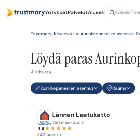
Yritykset
Palvelut
Alueet
Trustmary
>
Kokemuksia
>
Aurinkopaneelien asennus
>
S
Löydä paras Aurinko
4 yritystä
Aurinkopaneelien asennus
Rauma
Lännen Laatukatto
Varsinais-Suomi
4.8
343 arviota