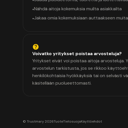
•
Nähdä aitoja kokemuksia muilta asiakkailta
•
Jakaa omia kokemuksiaan auttaakseen muita
•
Voivatko yritykset poistaa arvosteluja?
Yritykset eivät voi poistaa aitoja arvosteluja.
arvostelun tarkistusta, jos se rikkoo käyttöeh
henkilökohtaisia hyökkäyksiä tai on selvästi v
käsitellään puolueettomasti.
© Trustmary 2026
Tuote
Tietosuoja
Käyttöehdot