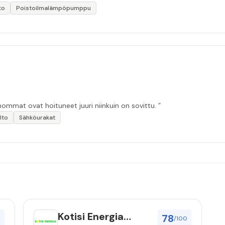
to
Poistoilmalämpöpumppu
ommat ovat hoituneet juuri niinkuin on sovittu. ”
lto
Sähköurakat
Kotisi Energia
78
0
/100