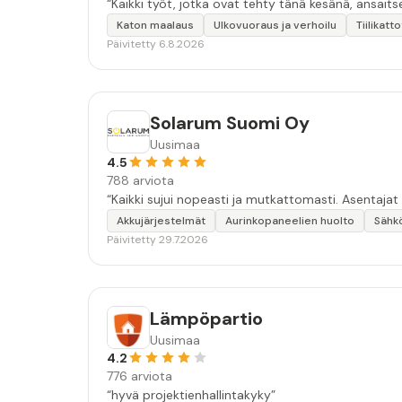
“Kaikki työt, jotka ovat tehty tänä kesänä, ansait
Katon maalaus
Ulkovuoraus ja verhoilu
Tiilikatt
Päivitetty 6.8.2026
Solarum Suomi Oy
Uusimaa
4.5
788 arviota
“Kaikki sujui nopeasti ja mutkattomasti. Asentajat
Akkujärjestelmät
Aurinkopaneelien huolto
Sähk
Päivitetty 29.7.2026
Lämpöpartio
Uusimaa
4.2
776 arviota
“hyvä projektienhallintakyky”