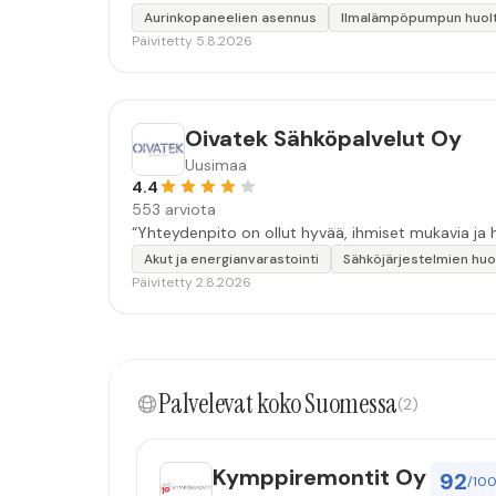
Aurinkopaneelien asennus
Ilmalämpöpumpun huol
Päivitetty 5.8.2026
Oivatek Sähköpalvelut Oy
Uusimaa
4.4
553 arviota
“Yhteydenpito on ollut hyvää, ihmiset mukavia ja h
Akut ja energianvarastointi
Sähköjärjestelmien huo
Päivitetty 2.8.2026
Palvelevat koko Suomessa
(2)
Kymppiremontit Oy
92
/10