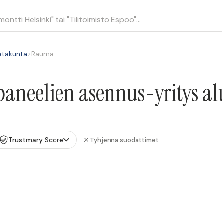
atakunta
>
Rauma
paneelien asennus-yritys a
Trustmary Score
Tyhjennä suodattimet