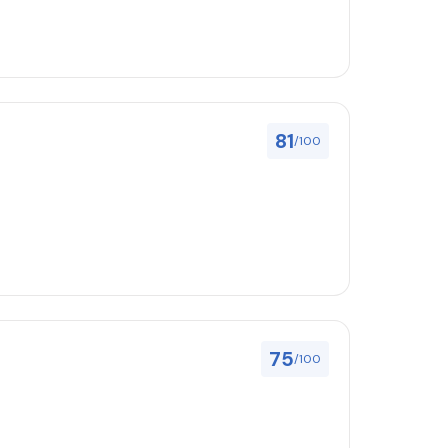
81
/100
75
/100