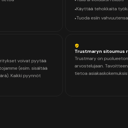
•
Käyttää tehokkaita työ
•
Tuoda esiin vahvuutensa
•
Trustmaryn sitoumus r
Trustmary on puolueeton 
 Yritykset voivat pyytää
arvostelujaan. Tavoittee
tojamme (esim. sisältää
tietoa asiakaskokemuksis
äärä). Kaikki pyynnöt