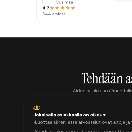
Uusimaa
4.7
644 arviota
Tehdään a
Aidon asiakkaan äänen tulis
Jokaisella asiakkaalla on oikeus:
Luottaa siihen, että arvostelut ovat aitoja j
•
Saada puolueetonta, tuoretta ja luotettavaa