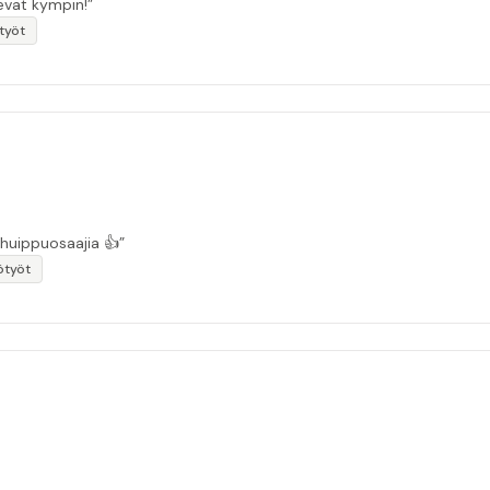
sevat kympin!”
otyöt
 huippuosaajia 👍”
ötyöt