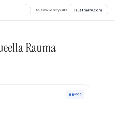
Trustmary.com
Asiakkaille
Yrityksille
lueella Rauma
89
/100