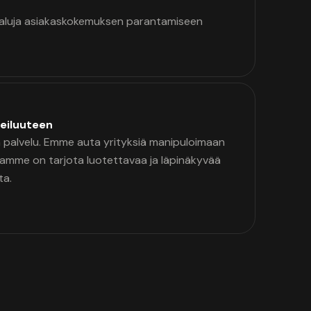
kaluja asiakaskokemuksen parantamiseen
eiluuteen
palvelu. Emme auta yrityksiä manipuloimaan
namme on tarjota luotettavaa ja läpinäkyvää
ta.