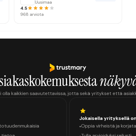
Nordic Oy
Uusimaa
4.5
968 arviota
siakaskokemuksesta
näkyvä
i olla kaikkien saavutettavissa, jotta sekä yritykset että asia
Jokaisella yrityksellä o
a totuudenmukaisia
Oppia virheistä ja korjata
•
 tietoa
Tulla arvioiduksi reilusti