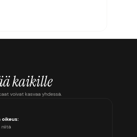
ä kaikille
kkaat voivat kasvaa yhdessä.
n oikeus:
 niitä