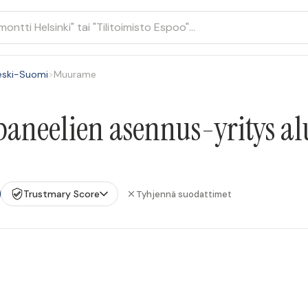
eski-Suomi
>
Muurame
paneelien asennus-yritys a
Trustmary Score
Tyhjennä suodattimet