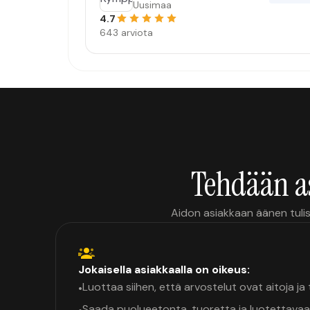
Uusimaa
4.7
643 arviota
Tehdään a
Aidon asiakkaan äänen tulis
Jokaisella asiakkaalla on oikeus:
Luottaa siihen, että arvostelut ovat aitoja j
•
Saada puolueetonta, tuoretta ja luotettavaa