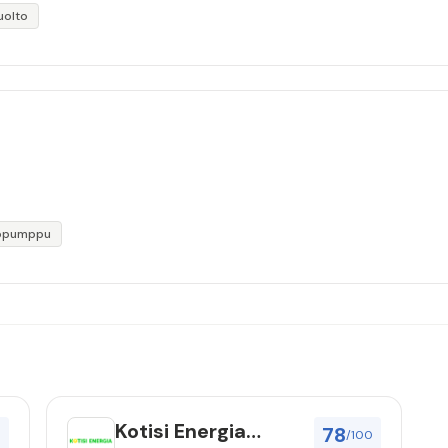
uolto
öpumppu
Kotisi Energia
78
0
/100