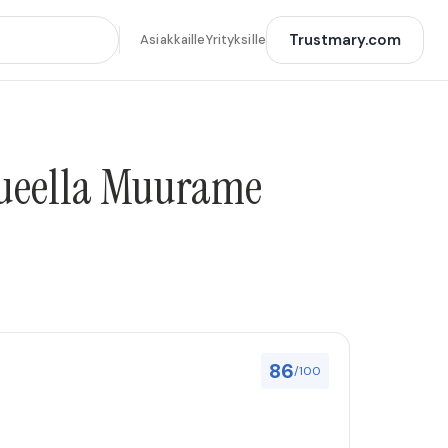
Trustmary.com
Asiakkaille
Yrityksille
lueella Muurame
86
/100