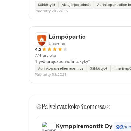
Sähkötyöt
Akkujärjestelmät
Aurinkopaneelien h
Päivitetty 29.7.2026
Lämpöpartio
Uusimaa
4.2
774 arviota
“hyvä projektienhallintakyky”
Aurinkopaneelien asennus
Sähkötyöt
Ilmalämp
Päivitetty 5.8.2026
Palvelevat koko Suomessa
(2)
Kymppiremontit Oy
92
/10