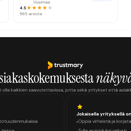
Nordic Oy
Uusimaa
4.5
965 arviota
siakaskokemuksesta
näkyvä
i olla kaikkien saavutettavissa, jotta sekä yritykset että asia
Jokaisella yrityksellä o
a totuudenmukaisia
Oppia virheistä ja korjata
•
 tietoa
Tulla arvioiduksi reilusti