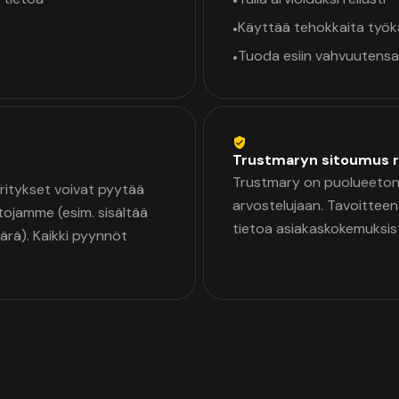
•
Käyttää tehokkaita työ
•
Tuoda esiin vahvuutensa
•
Trustmaryn sitoumus r
Trustmary on puolueeton 
 Yritykset voivat pyytää
arvostelujaan. Tavoittee
tojamme (esim. sisältää
tietoa asiakaskokemuksis
äärä). Kaikki pyynnöt