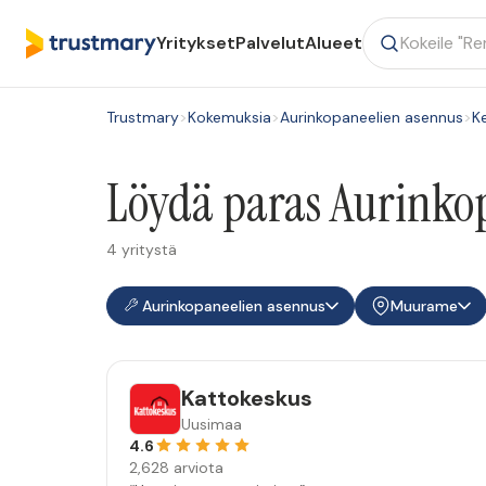
Yritykset
Palvelut
Alueet
Trustmary
>
Kokemuksia
>
Aurinkopaneelien asennus
>
K
Löydä paras Aurinko
4 yritystä
Aurinkopaneelien asennus
Muurame
Kattokeskus
Uusimaa
4.6
2,628 arviota