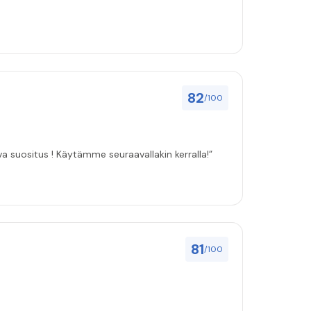
82
/100
ulut asenuksille pitivät, joten vahva suositus ! Käytämme seuraavallakin kerralla!”
81
/100