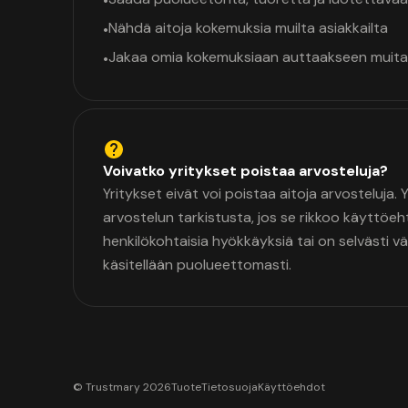
•
Nähdä aitoja kokemuksia muilta asiakkailta
•
Jakaa omia kokemuksiaan auttaakseen muita
•
Voivatko yritykset poistaa arvosteluja?
Yritykset eivät voi poistaa aitoja arvosteluja.
arvostelun tarkistusta, jos se rikkoo käyttöeh
henkilökohtaisia hyökkäyksiä tai on selvästi v
käsitellään puolueettomasti.
© Trustmary 2026
Tuote
Tietosuoja
Käyttöehdot