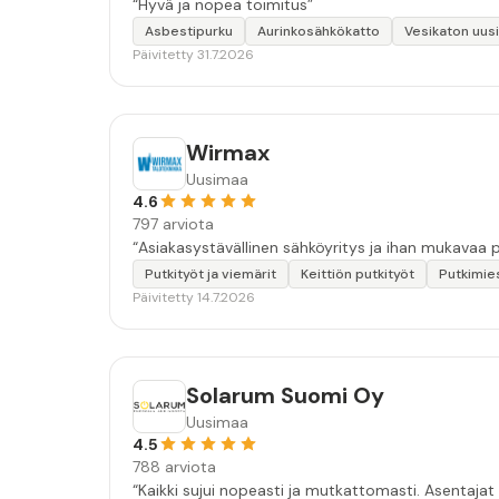
“Hyvä ja nopea toimitus”
Asbestipurku
Aurinkosähkökatto
Vesikaton uus
Päivitetty 31.7.2026
Wirmax
Uusimaa
4.6
797 arviota
Putkityöt ja viemärit
Keittiön putkityöt
Putkimie
Päivitetty 14.7.2026
Solarum Suomi Oy
Uusimaa
4.5
788 arviota
“Kaikki sujui nopeasti ja mutkattomasti. Asentajat