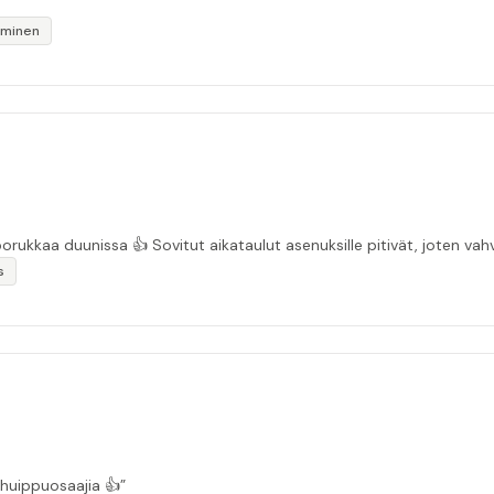
iminen
“Asiakasystävällinen sähköyritys ja ihan mukavaa porukkaa duunissa 👍 Sovitut aikata
s
 huippuosaajia 👍”