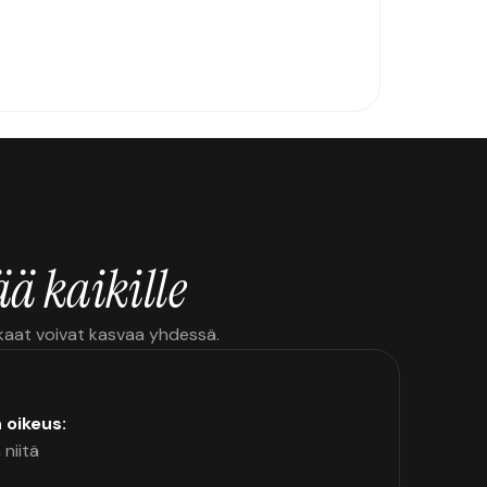
ä kaikille
kkaat voivat kasvaa yhdessä.
n oikeus:
 niitä