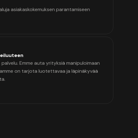
kaluja asiakaskokemuksen parantamiseen
eiluuteen
palvelu. Emme auta yrityksiä manipuloimaan
namme on tarjota luotettavaa ja läpinäkyvää
ta.