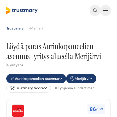
Trustmary
>
…
>
Merijärvi
Löydä paras Aurinkopaneelien
asennus-yritys alueella Merijärvi
4 yritystä
Aurinkopaneelien asennus
Merijärvi
Trustmary Score
Tyhjennä suodattimet
86
/100