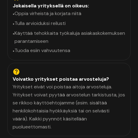
Jokaisella yrityksellä on oikeus:
Oppia virheistä ja korjata niitä
•
Tulla arvioiduksi reilusti
•
Käyttää tehokkaita työkaluja asiakaskokemuksen
•
parantamiseen
Tuoda esiin vahvuutensa
•
Voivatko yritykset poistaa arvosteluja?
Yritykset eivät voi poistaa aitoja arvosteluja.
Yritykset voivat pyytää arvostelun tarkistusta, jos
se rikkoo käyttöehtojamme (esim. sisältää
henkilökohtaisia hyökkäyksiä tai on selvästi
väärä). Kaikki pyynnöt käsitellään
puolueettomasti.