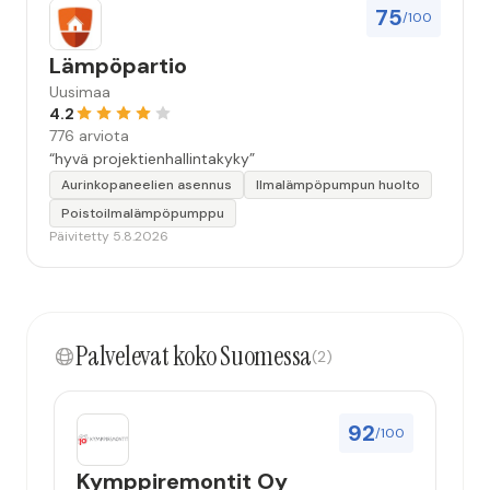
75
/100
Lämpöpartio
Uusimaa
4.2
776 arviota
“hyvä projektienhallintakyky”
Aurinkopaneelien asennus
Ilmalämpöpumpun huolto
Poistoilmalämpöpumppu
Päivitetty 5.8.2026
Palvelevat koko Suomessa
(2)
92
/100
Kymppiremontit Oy