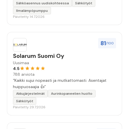
seuraavallakin kerralla!”
Sähköasennus uudiskohteessa
Sähkötyöt
Ilmalämpöpumppu
Päivitetty 14.7.2026
81
/100
Solarum Suomi Oy
Uusimaa
4.5
788 arviota
“Kaikki sujui nopeasti ja mutkattomasti. Asentajat
huippuosaajia 👍”
Akkujärjestelmät
Aurinkopaneelien huolto
Sähkötyöt
Päivitetty 29.7.2026