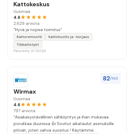
Kattokeskus
Uusimaa
4.6
2,629 arviota
“Hyvä ja nopea toimitus”
Kattoremontti
Kattohuolto ja -korjaus
Tiilikattotyöt
Päivitetty 31.7.2026
82
/100
Wirmax
Uusimaa
4.6
797 arviota
“Asiakasystävällinen sähköyritys ja ihan mukavaa
porukkaa duunissa 👍 Sovitut aikataulut asenuksille
pitivät, joten vahva suositus ! Käytämme