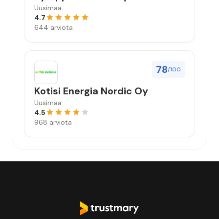
Uusimaa
4.7
644 arviota
78
/100
Kotisi Energia Nordic Oy
Uusimaa
4.5
968 arviota