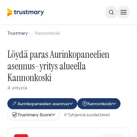
Trustmary
>
…
>
Kannonkoski
Löydä paras Aurinkopaneelien
asennus-yritys alueella
Kannonkoski
4 yritystä
Aurinkopaneelien asennus
Kannonkoski
Trustmary Score
Tyhjennä suodattimet