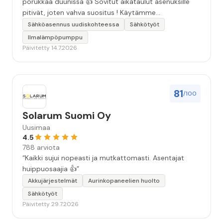
porukkaa duunissa 👍 Sovitut aikataulut asenuksille
pitivät, joten vahva suositus ! Käytämme
seuraavallakin kerralla!”
Sähköasennus uudiskohteessa
Sähkötyöt
Ilmalämpöpumppu
Päivitetty 14.7.2026
81
/100
Solarum Suomi Oy
Uusimaa
4.5
788 arviota
“Kaikki sujui nopeasti ja mutkattomasti. Asentajat
huippuosaajia 👍”
Akkujärjestelmät
Aurinkopaneelien huolto
Sähkötyöt
Päivitetty 29.7.2026