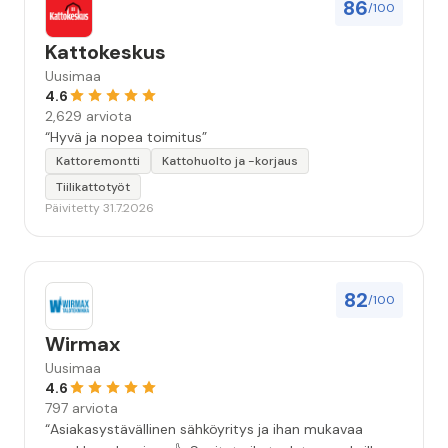
86
/100
Kattokeskus
Uusimaa
4.6
2,629 arviota
“Hyvä ja nopea toimitus”
Kattoremontti
Kattohuolto ja -korjaus
Tiilikattotyöt
Päivitetty 31.7.2026
82
/100
Wirmax
Uusimaa
4.6
797 arviota
“Asiakasystävällinen sähköyritys ja ihan mukavaa