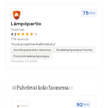
75
/100
Lämpöpartio
Uusimaa
4.2
776 arviota
“hyvä projektienhallintakyky”
Aurinkopaneelien asennus
Ilmalämpöpumpun huolto
Poistoilmalämpöpumppu
Päivitetty 5.8.2026
Palvelevat koko Suomessa
(2)
92
/100