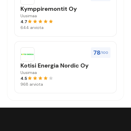
Kymppiremontit Oy
Uusimaa
4.7
644 arviota
78
/100
Kotisi Energia Nordic Oy
Uusimaa
4.5
968 arviota