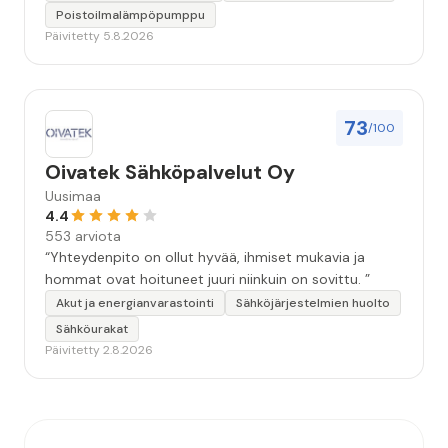
Poistoilmalämpöpumppu
Päivitetty 5.8.2026
73
/100
Oivatek Sähköpalvelut Oy
Uusimaa
4.4
553 arviota
“Yhteydenpito on ollut hyvää, ihmiset mukavia ja
hommat ovat hoituneet juuri niinkuin on sovittu. ”
Akut ja energianvarastointi
Sähköjärjestelmien huolto
Sähköurakat
Päivitetty 2.8.2026