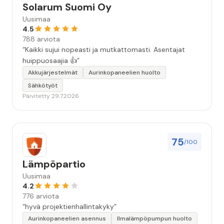
Solarum Suomi Oy
Uusimaa
4.5
788 arviota
“Kaikki sujui nopeasti ja mutkattomasti. Asentajat
huippuosaajia 👍”
Akkujärjestelmät
Aurinkopaneelien huolto
Sähkötyöt
Päivitetty 29.7.2026
75
/100
Lämpöpartio
Uusimaa
4.2
776 arviota
“hyvä projektienhallintakyky”
Aurinkopaneelien asennus
Ilmalämpöpumpun huolto