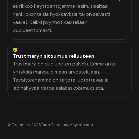
se rikkoo käyttöehtojamme (esim. sisältää
henkilökohtaisia hyökkäyksiä tai on selvästi
väärä). Kaikki pyynnöt käsitellään
puolueettomasti.
Trustmaryn sitoumus reiluuteen
Trustmary on puolueeton palvelu. Emme auta
yrityksiä manipuloimaan arvostelujaan.
Tavoitteenamme on tarjota luotettavaa ja
läpinäkyvää tietoa asiakaskokemuksista.
© Trustmary 2026
Tuote
Tietosuoja
Käyttöehdot