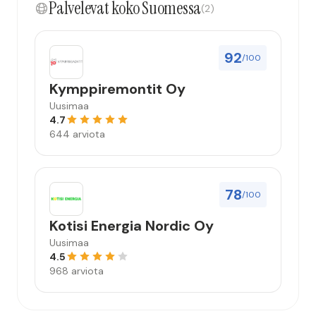
Palvelevat koko Suomessa
(2)
92
/100
Kymppiremontit Oy
Uusimaa
4.7
644 arviota
78
/100
Kotisi Energia Nordic Oy
Uusimaa
4.5
968 arviota