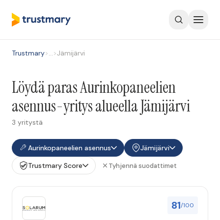
Trustmary
>
…
>
Jämijärvi
Löydä paras Aurinkopaneelien
asennus-yritys alueella Jämijärvi
3 yritystä
Aurinkopaneelien asennus
Jämijärvi
Trustmary Score
Tyhjennä suodattimet
81
/100