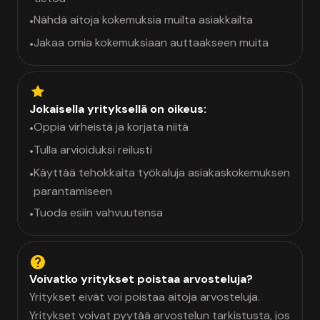
Nähdä aitoja kokemuksia muilta asiakkailta
•
Jakaa omia kokemuksiaan auttaakseen muita
•
Jokaisella yrityksellä on oikeus:
Oppia virheistä ja korjata niitä
•
Tulla arvioiduksi reilusti
•
Käyttää tehokkaita työkaluja asiakaskokemuksen
•
parantamiseen
Tuoda esiin vahvuutensa
•
Voivatko yritykset poistaa arvosteluja?
Yritykset eivät voi poistaa aitoja arvosteluja.
Yritykset voivat pyytää arvostelun tarkistusta, jos