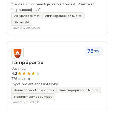
“Kaikki sujui nopeasti ja mutkattomasti. Asentajat
huippuosaajia 👍”
Akkujärjestelmät
Aurinkopaneelien huolto
Sähkötyöt
Päivitetty 29.7.2026
75
/100
Lämpöpartio
Uusimaa
4.2
776 arviota
“hyvä projektienhallintakyky”
Aurinkopaneelien asennus
Ilmalämpöpumpun huolto
Poistoilmalämpöpumppu
Päivitetty 5.8.2026