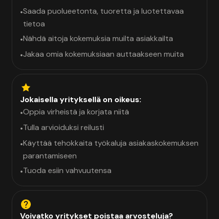
Saada puolueetonta, tuoretta ja luotettavaa
•
tietoa
Nähdä aitoja kokemuksia muilta asiakkailta
•
Jakaa omia kokemuksiaan auttaakseen muita
•
Jokaisella yrityksellä on oikeus:
Oppia virheistä ja korjata niitä
•
Tulla arvioiduksi reilusti
•
Käyttää tehokkaita työkaluja asiakaskokemuksen
•
parantamiseen
Tuoda esiin vahvuutensa
•
Voivatko yritykset poistaa arvosteluja?