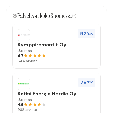
Palvelevat koko Suomessa
(2)
92
/100
Kymppiremontit Oy
Uusimaa
4.7
644 arviota
78
/100
Kotisi Energia Nordic Oy
Uusimaa
4.5
968 arviota