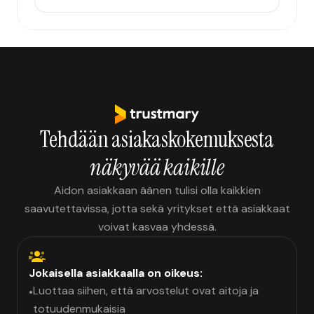
Tehdään asiakaskokemuksesta
näkyvää kaikille
Aidon asiakkaan äänen tulisi olla kaikkien
saavutettavissa, jotta sekä yritykset että asiakkaat
voivat kasvaa yhdessä.
Jokaisella asiakkaalla on oikeus:
Luottaa siihen, että arvostelut ovat aitoja ja
•
totuudenmukaisia