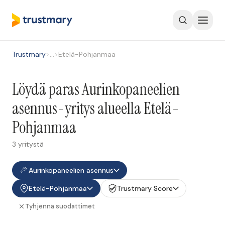
Trustmary
>
…
>
Etelä-Pohjanmaa
Löydä paras Aurinkopaneelien
asennus-yritys alueella Etelä-
Pohjanmaa
3 yritystä
Aurinkopaneelien asennus
Etelä-Pohjanmaa
Trustmary Score
Tyhjennä suodattimet