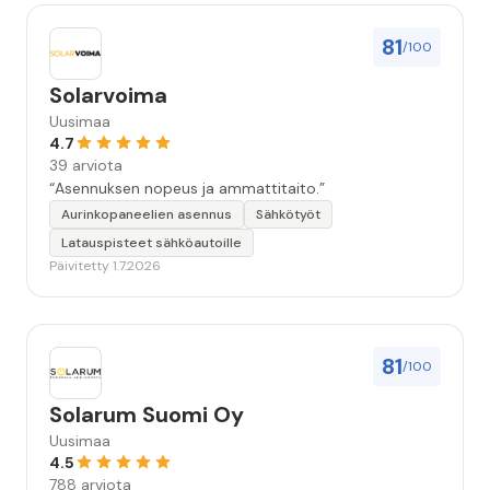
81
/100
Solarvoima
Uusimaa
4.7
39 arviota
“Asennuksen nopeus ja ammattitaito.”
Aurinkopaneelien asennus
Sähkötyöt
Latauspisteet sähköautoille
Päivitetty 1.7.2026
81
/100
Solarum Suomi Oy
Uusimaa
4.5
788 arviota