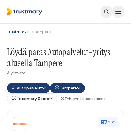
Trustmary
>
…
>
Tampere
Löydä paras Autopalvelut-yritys
alueella Tampere
3 yritystä
Autopalvelut
Tampere
Trustmary Score
Tyhjennä suodattimet
87
/100