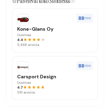
Palvelevat koko Suomessa
(2)
ei tarvitse olla täynnä autoa pois jätettäessä.
(Askarruttaa vain väärinkäytösriski.) Omago
hyödyntäää digitaalisuutta viimeisen päälle.
88
/100
Kännykässä on kaikki!”
Kone-Glans Oy
Uusimaa
4.4
5,468 arviota
88
/100
Carsport Design
Uusimaa
4.7
591 arviota