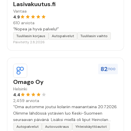
Lasivakuutus.fi
Vantaa
4.9
610 arviota
“Nopea ja hyvä palvelu!”
Tuulilasin korjaus
Autopalvelut
Tuulilasin vaihto
Päivitetty 2.8.2026
82
/100
Omago Oy
Helsinki
4.4
2,459 arviota
“Oma automme joutui kolariin maanantaina 20.7.2026.
Olimme lähdössä ystävien luo Keski-Suomeen
seuraavan päivänä. Lisäksi miellä oli liput Heinolan
kesäteatteriin klo 14. Yritin saada illalla 20.7. ja varhain
Autopalvelut
Autovuokraus
Yhteiskäyttöautot