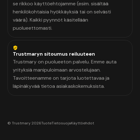
se rikkoo käyttöehtojamme (esim. sisältää
henkilökohtaisia hyökkäyksiä tai on selvästi
väärä). Kaikki pyynnöt käsitellään
puolueettomasti.
Trustmaryn sitoumus reiluuteen
Trustmary on puolueeton palvelu. Emme auta
yrityksiä manipuloimaan arvostelujaan.
Tavoitteenamme on tarjota luotettavaa ja
läpinäkyvää tietoa asiakaskokemuksista.
© Trustmary 2026
Tuote
Tietosuoja
Käyttöehdot