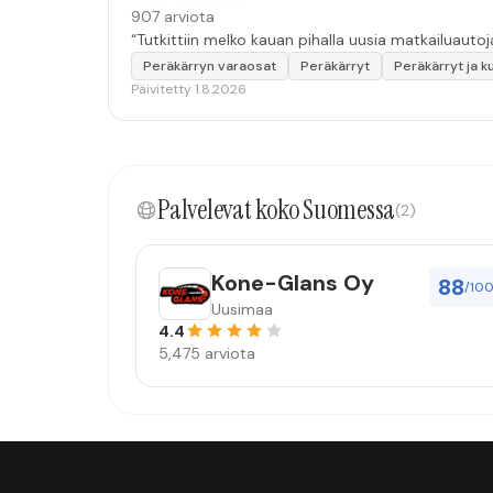
907 arviota
“Tutkittiin melko kauan pihalla uusia matkailuautoj
Peräkärryn varaosat
Peräkärryt
Peräkärryt ja k
Päivitetty 1.8.2026
Palvelevat koko Suomessa
(2)
Kone-Glans Oy
88
/10
Uusimaa
4.4
5,475 arviota