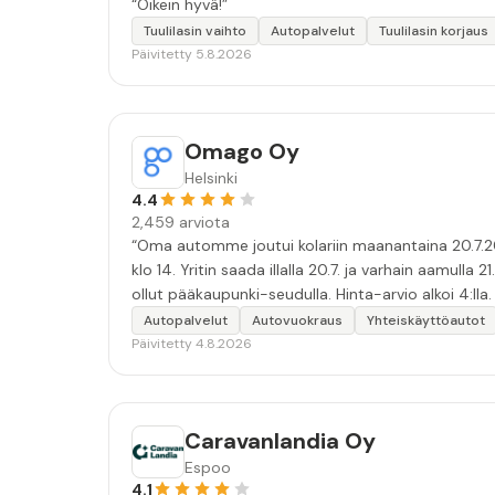
“Oikein hyvä!”
Tuulilasin vaihto
Autopalvelut
Tuulilasin korjaus
Päivitetty 5.8.2026
Omago Oy
Helsinki
4.4
2,459 arviota
“Oma automme joutui kolariin maanantaina 20.7.20
klo 14. Yritin saada illalla 20.7. ja varhain aamulla 21.7. vuokra-autoa. Otin yhteyttä Herziin, Europcariin, Avisiin ja Sixtiin. Kaikki myiväi ei-oota. Yhtäkään vapaata autoa ei
ollut pääkaupunki-seudulla. Hinta-arvio alkoi 4:l
Omagota tarvittaessa. Tulos: tiistai-aamuna, kun 
Autopalvelut
Autovuokraus
Yhteiskäyttöautot
taksin ja hain Omagon auton Meilahdesta ja ehdimme teatteriin 10 minuuttia ennen näytö
Päivitetty 4.8.2026
toinen, matkamme hinta alkoi 2:lla, ei 4:lla. Autot ovat kelvoillisia, vanhimmat hiukan kulahtaneita ja kaikki rapaisia sisältä. Bensiinimoottori, varsinkin yhdistettynä itse
latavaan sähkömoottoriiin ja akkuun, tekee pitkistä
autossa olevalla luottokortilla oli poikkeava posit
Caravanlandia Oy
väärinkäytösriski.) Omago hyödyntäää digitaalisuut
Espoo
4.1