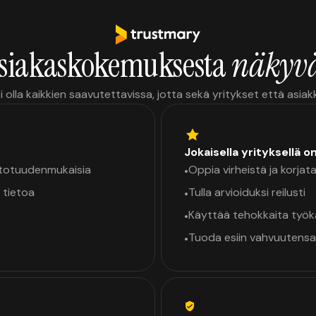
siakaskokemuksesta
näkyvä
i olla kaikkien saavutettavissa, jotta sekä yritykset että asia
Jokaisella yrityksellä o
a totuudenmukaisia
Oppia virheistä ja korjata
•
 tietoa
Tulla arvioiduksi reilusti
•
Käyttää tehokkaita työ
•
Tuoda esiin vahvuutensa
•