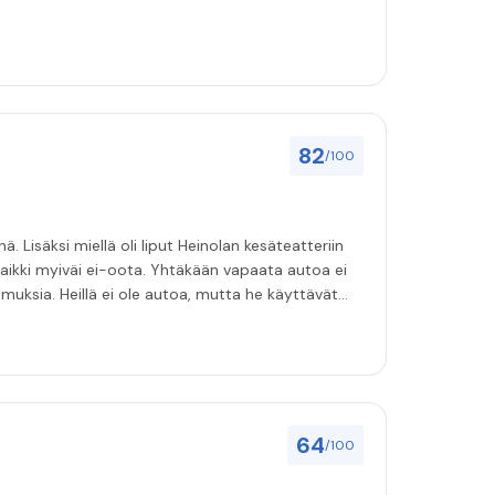
82
/100
isäksi miellä oli liput Heinolan kesäteatteriin
muksia. Heillä ei ole autoa, mutta he käyttävät
 ajo-oikeuden parissa minuutissa Omagosta, otin
iksesta tuli suosikkimme. Bensan osto
ois jätettäessä. (Askarruttaa vain
64
/100