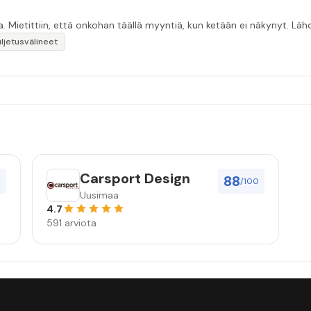
a. Mietittiin, että onkohan täällä myyntiä, kun ketään ei näkynyt. Lä
uljetusvälineet
Carsport Design
88
0
/100
Uusimaa
4.7
591 arviota