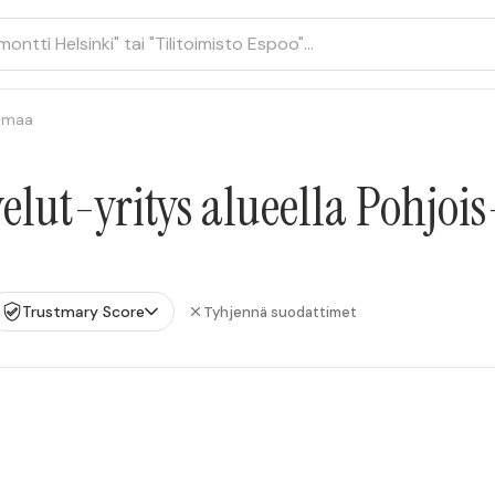
nmaa
elut-yritys alueella Pohjo
Trustmary Score
Tyhjennä suodattimet