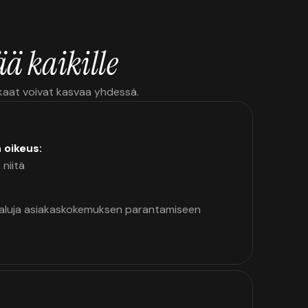
ä kaikille
kkaat voivat kasvaa yhdessä.
n oikeus:
 niitä
kaluja asiakaskokemuksen parantamiseen