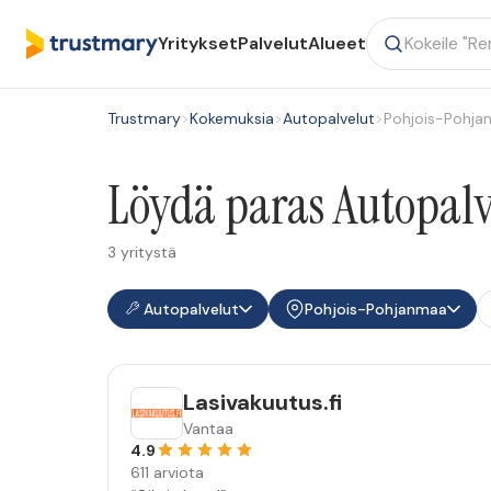
Yritykset
Palvelut
Alueet
Trustmary
>
Kokemuksia
>
Autopalvelut
>
Pohjois-Pohja
Löydä paras Autopalv
3 yritystä
Autopalvelut
Pohjois-Pohjanmaa
Lasivakuutus.fi
Vantaa
4.9
611 arviota