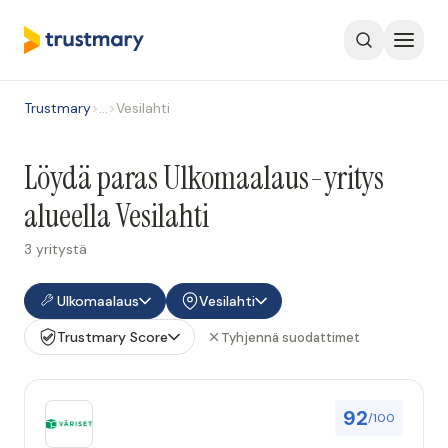
Trustmary
>
…
>
Vesilahti
Löydä paras Ulkomaalaus-yritys
alueella Vesilahti
3 yritystä
Ulkomaalaus
Vesilahti
Trustmary Score
Tyhjennä suodattimet
92
/100