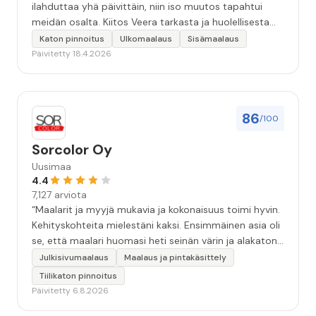
ilahduttaa yhä päivittäin, niin iso muutos tapahtui
meidän osalta. Kiitos Veera tarkasta ja huolellisesta
työstä, sekä ystävällisestä palvelusta!”
Katon pinnoitus
Ulkomaalaus
Sisämaalaus
Päivitetty 18.4.2026
86
/100
Sorcolor Oy
Uusimaa
4.4
7,127 arviota
“Maalarit ja myyjä mukavia ja kokonaisuus toimi hyvin.
Kehityskohteita mielestäni kaksi. Ensimmäinen asia oli
se, että maalari huomasi heti seinän värin ja alakaton
värin erot mitä en huomannut. Hyvä toki että siinä
Julkisivumaalaus
Maalaus ja pintakäsittely
kohtaa huomattu mutta toki optimaalisessa
Tiilikaton pinnoitus
tilanteessa myyjä olisi jo kiinnittänyt tähän huomiota.
Päivitetty 6.8.2026
Toinen kehityskohde on myyjän ja maalajien välinen