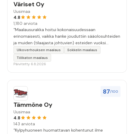
Väriset Oy
Uusimaa
4.8
1,180 arviota
“Maalausurakka hoitui kokonaisuudessaan
erinomaisesti, vaikka hanke jouduttiin sääolosuhteiden
ja muiden (tilaajasta johtuvien) esteiden vuoksi
keskeyttämään n. 3 viikoksi. Maalaistulos on oikein
Ulkoverhouksen maalaus
Sokkelin maalaus
hyvä, yhteydenpito erinomaista, jälkityöt tehtiin
Tiilikaton maalaus
huolellisesti. Suosittelen. Erityiskiitos itse maalareille:
Päivitetty 6.8.2026
Miljalle ja Valmalle!”
87
/100
Tämmöne Oy
Uusimaa
4.8
143 arviota
“Kylpyhuoneen huomattavan kohentunut ilme