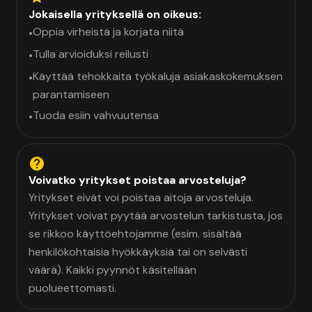
Jokaisella yrityksellä on oikeus:
Oppia virheistä ja korjata niitä
•
Tulla arvioiduksi reilusti
•
Käyttää tehokkaita työkaluja asiakaskokemuksen
•
parantamiseen
Tuoda esiin vahvuutensa
•
Voivatko yritykset poistaa arvosteluja?
Yritykset eivät voi poistaa aitoja arvosteluja.
Yritykset voivat pyytää arvostelun tarkistusta, jos
se rikkoo käyttöehtojamme (esim. sisältää
henkilökohtaisia hyökkäyksiä tai on selvästi
väärä). Kaikki pyynnöt käsitellään
puolueettomasti.