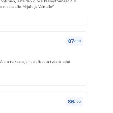
 johtuvien) esteiden vuoksi keskeyttämään n. 3
 maalareille: Miljalle ja Valmalle!”
87
/100
eera tarkasta ja huolellisesta työstä, sekä
86
/100