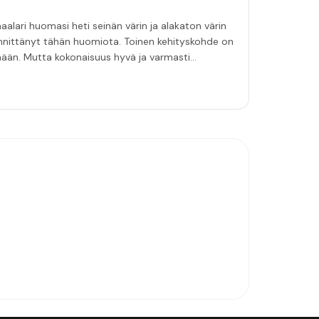
aalari huomasi heti seinän värin ja alakaton värin
innittänyt tähän huomiota. Toinen kehityskohde on
emään. Mutta kokonaisuus hyvä ja varmasti