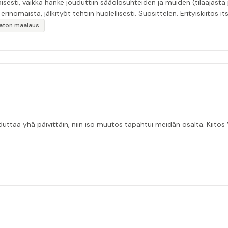
esti, vaikka hanke jouduttiin sääolosuhteiden ja muiden (tilaajasta
inomaista, jälkityöt tehtiin huolellisesti. Suosittelen. Erityiskiitos itse
ikaton maalaus
taa yhä päivittäin, niin iso muutos tapahtui meidän osalta. Kiitos V