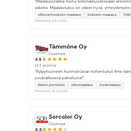
“Maalausurakka hoitui kokonaisuudessaan erinomais
viikoksi. Maalaistulos on oikein hyvä, yhteydenpito er
Ulkoverhouksen maalaus
Sokkelin maalaus
Tiil
Päivitetty 6.8.2026
Tämmöne Oy
Uusimaa
4.8
143 arviota
“Kylpyhuoneen huomattavan kohentunut ilme ilahdut
ystävällisestä palvelusta!”
Katon pinnoitus
Ulkomaalaus
Sisämaalaus
Päivitetty 18.4.2026
Sorcolor Oy
Uusimaa
4.4