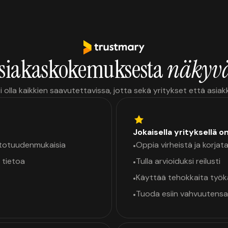
siakaskokemuksesta
näkyvä
i olla kaikkien saavutettavissa, jotta sekä yritykset että asia
Jokaisella yrityksellä o
a totuudenmukaisia
Oppia virheistä ja korjata
•
 tietoa
Tulla arvioiduksi reilusti
•
Käyttää tehokkaita työ
•
Tuoda esiin vahvuutensa
•