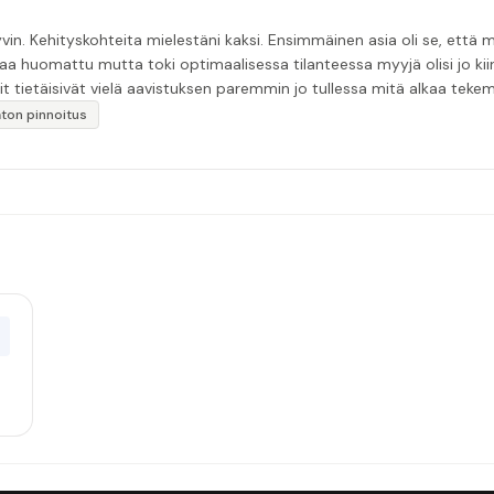
in. Kehityskohteita mielestäni kaksi. Ensimmäinen asia oli se, että m
aa huomattu mutta toki optimaalisessa tilanteessa myyjä olisi jo ki
it tietäisivät vielä aavistuksen paremmin jo tullessa mitä alkaa tek
äytän”
katon pinnoitus
0