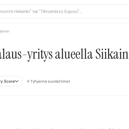
kainen
aus-yritys alueella Siikai
ry Score
Tyhjennä suodattimet