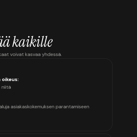
ä kaikille
kkaat voivat kasvaa yhdessä.
n oikeus:
 niitä
kaluja asiakaskokemuksen parantamiseen