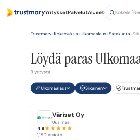
Yritykset
Palvelut
Alueet
Trustmary
>
Kokemuksia
>
Ulkomaalaus
>
Satakunta
>
Sii
Löydä paras Ulkomaal
3 yritystä
Ulkomaalaus
Siikainen
Trustma
Väriset Oy
Uusimaa
4.8
1,180 arviota