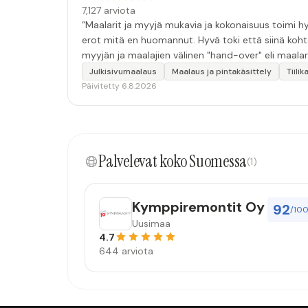
7,127 arviota
“Maalarit ja myyjä mukavia ja kokonaisuus toimi hyv
erot mitä en huomannut. Hyvä toki että siinä koht
myyjän ja maalajien välinen "hand-over" eli maalar
tulevaisuudessakin mahdollisuus että palveluita k
Julkisivumaalaus
Maalaus ja pintakäsittely
Tiili
Päivitetty 6.8.2026
Palvelevat koko Suomessa
(1)
Kymppiremontit Oy
92
/10
Uusimaa
4.7
644 arviota