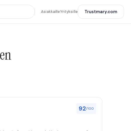
Trustmary.com
Asiakkaille
Yrityksille
nen
92
/100