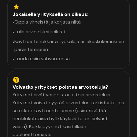
Jokaisella yrityksellä on oikeus:
Oppia virheistä ja korjata niitä
•
Tulla arvioiduksi reilusti
•
Käyttää tehokkaita työkaluja asiakaskokemuksen
•
parantamiseen
Tuoda esiin vahvuutensa
•
Voivatko yritykset poistaa arvosteluja?
Yritykset eivät voi poistaa aitoja arvosteluja.
Yritykset voivat pyytää arvostelun tarkistusta, jos
se rikkoo käyttöehtojamme (esim. sisältää
henkilökohtaisia hyökkäyksiä tai on selvästi
väärä). Kaikki pyynnöt käsitellään
puolueettomasti.