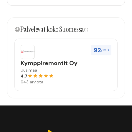
Palvelevat koko Suomessa
(1)
92
/100
Kymppiremontit Oy
Uusimaa
4.7
643 arviota