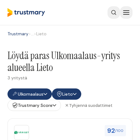
Trustmary
>
…
>
Lieto
Löydä paras Ulkomaalaus-yritys
alueella Lieto
3 yritystä
Ulkomaalaus
Lieto
Trustmary Score
Tyhjennä suodattimet
92
/100