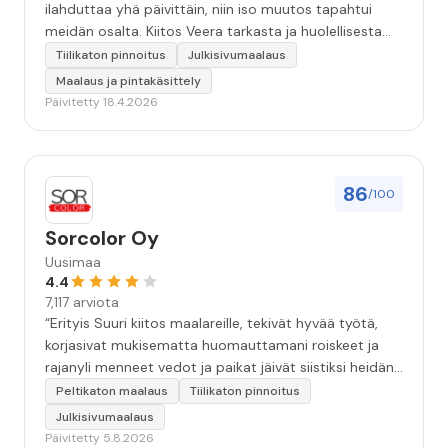
ilahduttaa yhä päivittäin, niin iso muutos tapahtui
meidän osalta. Kiitos Veera tarkasta ja huolellisesta
työstä, sekä ystävällisestä palvelusta!”
Tiilikaton pinnoitus
Julkisivumaalaus
Maalaus ja pintakäsittely
Päivitetty 18.4.2026
86
/100
Sorcolor Oy
Uusimaa
4.4
7,117 arviota
“Erityis Suuri kiitos maalareille, tekivät hyvää työtä,
korjasivat mukisematta huomauttamani roiskeet ja
rajanyli menneet vedot ja paikat jäivät siistiksi heidän
lähtönsä jälkeen.”
Peltikaton maalaus
Tiilikaton pinnoitus
Julkisivumaalaus
Päivitetty 5.8.2026