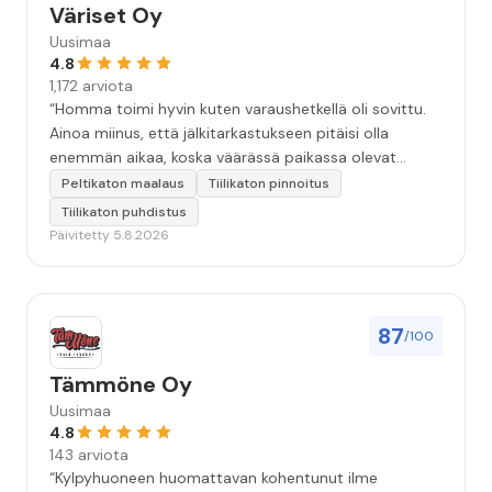
Väriset Oy
Uusimaa
4.8
1,172 arviota
“Homma toimi hyvin kuten varaushetkellä oli sovittu.
Ainoa miinus, että jälkitarkastukseen pitäisi olla
enemmän aikaa, koska väärässä paikassa olevat
maalitipat löytyy myöhemmin ”
Peltikaton maalaus
Tiilikaton pinnoitus
Tiilikaton puhdistus
Päivitetty 5.8.2026
87
/100
Tämmöne Oy
Uusimaa
4.8
143 arviota
“Kylpyhuoneen huomattavan kohentunut ilme