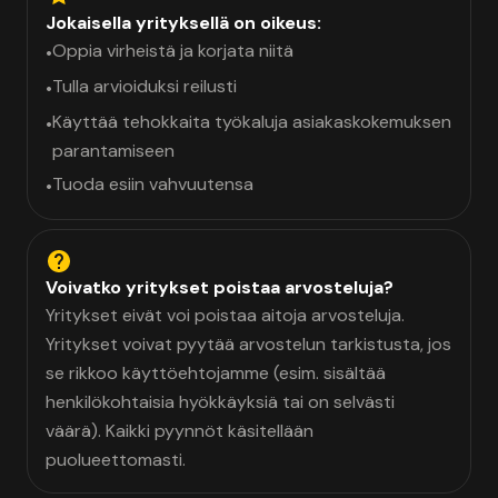
Jokaisella yrityksellä on oikeus:
Oppia virheistä ja korjata niitä
•
Tulla arvioiduksi reilusti
•
Käyttää tehokkaita työkaluja asiakaskokemuksen
•
parantamiseen
Tuoda esiin vahvuutensa
•
Voivatko yritykset poistaa arvosteluja?
Yritykset eivät voi poistaa aitoja arvosteluja.
Yritykset voivat pyytää arvostelun tarkistusta, jos
se rikkoo käyttöehtojamme (esim. sisältää
henkilökohtaisia hyökkäyksiä tai on selvästi
väärä). Kaikki pyynnöt käsitellään
puolueettomasti.