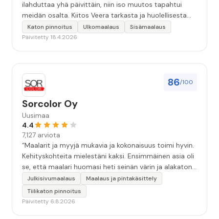
ilahduttaa yhä päivittäin, niin iso muutos tapahtui
meidän osalta. Kiitos Veera tarkasta ja huolellisesta
työstä, sekä ystävällisestä palvelusta!”
Katon pinnoitus
Ulkomaalaus
Sisämaalaus
Päivitetty 18.4.2026
86
/100
Sorcolor Oy
Uusimaa
4.4
7,127 arviota
“Maalarit ja myyjä mukavia ja kokonaisuus toimi hyvin.
Kehityskohteita mielestäni kaksi. Ensimmäinen asia oli
se, että maalari huomasi heti seinän värin ja alakaton
värin erot mitä en huomannut. Hyvä toki että siinä
Julkisivumaalaus
Maalaus ja pintakäsittely
kohtaa huomattu mutta toki optimaalisessa
Tiilikaton pinnoitus
tilanteessa myyjä olisi jo kiinnittänyt tähän huomiota.
Päivitetty 6.8.2026
Toinen kehityskohde on myyjän ja maalajien välinen