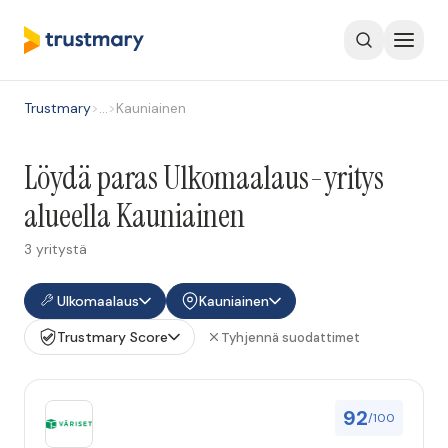
Trustmary
>
…
>
Kauniainen
Löydä paras Ulkomaalaus-yritys
alueella Kauniainen
3 yritystä
Ulkomaalaus
Kauniainen
Trustmary Score
Tyhjennä suodattimet
92
/100