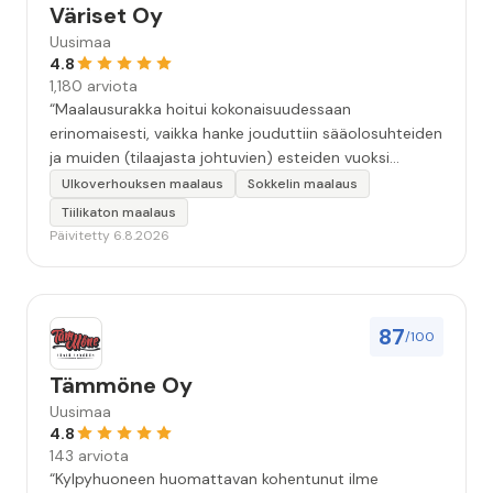
Väriset Oy
Uusimaa
4.8
1,180 arviota
“Maalausurakka hoitui kokonaisuudessaan
erinomaisesti, vaikka hanke jouduttiin sääolosuhteiden
ja muiden (tilaajasta johtuvien) esteiden vuoksi
keskeyttämään n. 3 viikoksi. Maalaistulos on oikein
Ulkoverhouksen maalaus
Sokkelin maalaus
hyvä, yhteydenpito erinomaista, jälkityöt tehtiin
Tiilikaton maalaus
huolellisesti. Suosittelen. Erityiskiitos itse maalareille:
Päivitetty 6.8.2026
Miljalle ja Valmalle!”
87
/100
Tämmöne Oy
Uusimaa
4.8
143 arviota
“Kylpyhuoneen huomattavan kohentunut ilme