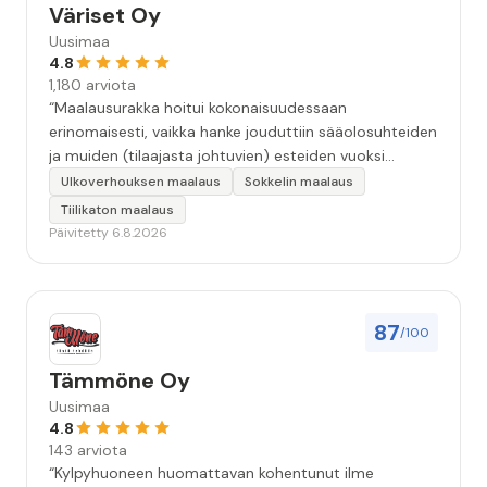
Väriset Oy
Uusimaa
4.8
1,180 arviota
“Maalausurakka hoitui kokonaisuudessaan
erinomaisesti, vaikka hanke jouduttiin sääolosuhteiden
ja muiden (tilaajasta johtuvien) esteiden vuoksi
keskeyttämään n. 3 viikoksi. Maalaistulos on oikein
Ulkoverhouksen maalaus
Sokkelin maalaus
hyvä, yhteydenpito erinomaista, jälkityöt tehtiin
Tiilikaton maalaus
huolellisesti. Suosittelen. Erityiskiitos itse maalareille:
Päivitetty 6.8.2026
Miljalle ja Valmalle!”
87
/100
Tämmöne Oy
Uusimaa
4.8
143 arviota
“Kylpyhuoneen huomattavan kohentunut ilme