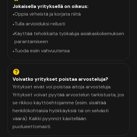
Jokaisella yrityksellä on oikeus:
Oppia virheistä ja korjata niitä
•
Tulla arvioiduksi reilusti
•
Käyttää tehokkaita työkaluja asiakaskokemuksen
•
parantamiseen
Tuoda esiin vahvuutensa
•
Voivatko yritykset poistaa arvosteluja?
Yritykset eivät voi poistaa aitoja arvosteluja.
Yritykset voivat pyytää arvostelun tarkistusta, jos
se rikkoo käyttöehtojamme (esim. sisältää
henkilökohtaisia hyökkäyksiä tai on selvästi
väärä). Kaikki pyynnöt käsitellään
puolueettomasti.