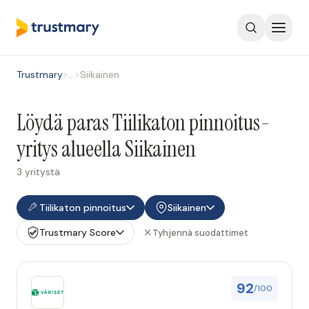
Trustmary
>
…
>
Siikainen
Löydä paras Tiilikaton pinnoitus-
yritys alueella Siikainen
3 yritystä
Tiilikaton pinnoitus
Siikainen
Trustmary Score
Tyhjennä suodattimet
92
/100