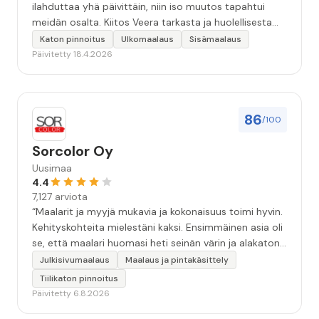
ilahduttaa yhä päivittäin, niin iso muutos tapahtui
meidän osalta. Kiitos Veera tarkasta ja huolellisesta
työstä, sekä ystävällisestä palvelusta!”
Katon pinnoitus
Ulkomaalaus
Sisämaalaus
Päivitetty 18.4.2026
86
/100
Sorcolor Oy
Uusimaa
4.4
7,127 arviota
“Maalarit ja myyjä mukavia ja kokonaisuus toimi hyvin.
Kehityskohteita mielestäni kaksi. Ensimmäinen asia oli
se, että maalari huomasi heti seinän värin ja alakaton
värin erot mitä en huomannut. Hyvä toki että siinä
Julkisivumaalaus
Maalaus ja pintakäsittely
kohtaa huomattu mutta toki optimaalisessa
Tiilikaton pinnoitus
tilanteessa myyjä olisi jo kiinnittänyt tähän huomiota.
Päivitetty 6.8.2026
Toinen kehityskohde on myyjän ja maalajien välinen