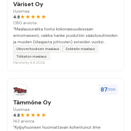
Väriset Oy
Uusimaa
4.8
1,180 arviota
“Maalausurakka hoitui kokonaisuudessaan
erinomaisesti, vaikka hanke jouduttiin sääolosuhteiden
ja muiden (tilaajasta johtuvien) esteiden vuoksi
keskeyttämään n. 3 viikoksi. Maalaistulos on oikein
Ulkoverhouksen maalaus
Sokkelin maalaus
hyvä, yhteydenpito erinomaista, jälkityöt tehtiin
Tiilikaton maalaus
huolellisesti. Suosittelen. Erityiskiitos itse maalareille:
Päivitetty 6.8.2026
Miljalle ja Valmalle!”
87
/100
Tämmöne Oy
Uusimaa
4.8
143 arviota
“Kylpyhuoneen huomattavan kohentunut ilme