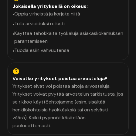
Jokaisella yrityksellä on oikeus:
Oppia virheistä ja korjata niitä
•
Tulla arvioiduksi reilusti
•
Käyttää tehokkaita työkaluja asiakaskokemuksen
•
parantamiseen
Tuoda esiin vahvuutensa
•
Voivatko yritykset poistaa arvosteluja?
Yritykset eivät voi poistaa aitoja arvosteluja.
Yritykset voivat pyytää arvostelun tarkistusta, jos
se rikkoo käyttöehtojamme (esim. sisältää
henkilökohtaisia hyökkäyksiä tai on selvästi
väärä). Kaikki pyynnöt käsitellään
puolueettomasti.