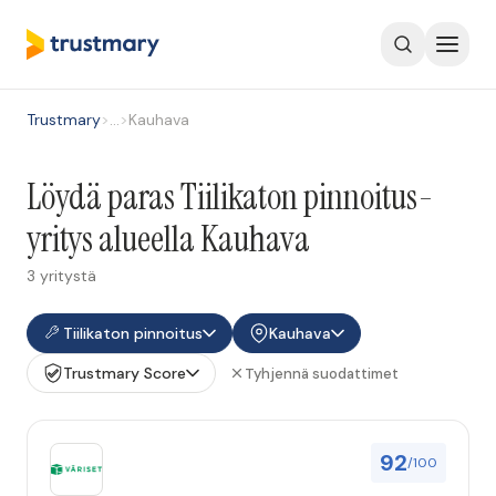
Trustmary
>
…
>
Kauhava
Löydä paras Tiilikaton pinnoitus-
yritys alueella Kauhava
3 yritystä
Tiilikaton pinnoitus
Kauhava
Trustmary Score
Tyhjennä suodattimet
92
/100