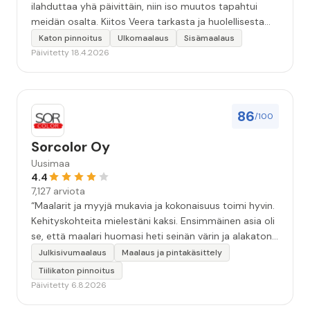
ilahduttaa yhä päivittäin, niin iso muutos tapahtui
meidän osalta. Kiitos Veera tarkasta ja huolellisesta
työstä, sekä ystävällisestä palvelusta!”
Katon pinnoitus
Ulkomaalaus
Sisämaalaus
Päivitetty 18.4.2026
86
/100
Sorcolor Oy
Uusimaa
4.4
7,127 arviota
“Maalarit ja myyjä mukavia ja kokonaisuus toimi hyvin.
Kehityskohteita mielestäni kaksi. Ensimmäinen asia oli
se, että maalari huomasi heti seinän värin ja alakaton
värin erot mitä en huomannut. Hyvä toki että siinä
Julkisivumaalaus
Maalaus ja pintakäsittely
kohtaa huomattu mutta toki optimaalisessa
Tiilikaton pinnoitus
tilanteessa myyjä olisi jo kiinnittänyt tähän huomiota.
Päivitetty 6.8.2026
Toinen kehityskohde on myyjän ja maalajien välinen