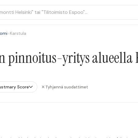
uomi
>
Karstula
n pinnoitus-yritys alueella
ustmary Score
Tyhjennä suodattimet