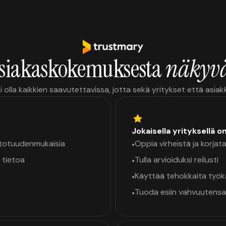
siakaskokemuksesta
näkyvä
i olla kaikkien saavutettavissa, jotta sekä yritykset että asia
Jokaisella yrityksellä o
a totuudenmukaisia
Oppia virheistä ja korjata
•
 tietoa
Tulla arvioiduksi reilusti
•
Käyttää tehokkaita työ
•
Tuoda esiin vahvuutensa
•