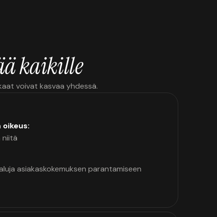
ä kaikille
kkaat voivat kasvaa yhdessä.
n oikeus:
 niitä
kaluja asiakaskokemuksen parantamiseen