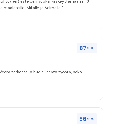
 johtuvien) esteiden vuoksi keskeyttämään n. 3
 maalareille: Miljalle ja Valmalle!”
87
/100
eera tarkasta ja huolellisesta työstä, sekä
86
/100