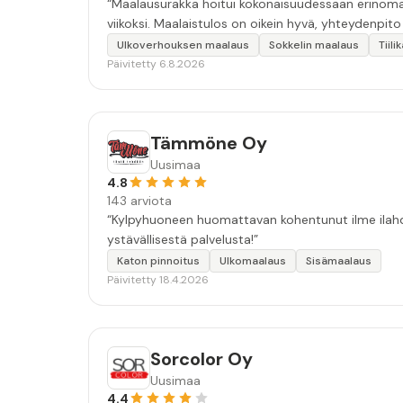
“Maalausurakka hoitui kokonaisuudessaan erinomais
viikoksi. Maalaistulos on oikein hyvä, yhteydenpito er
Ulkoverhouksen maalaus
Sokkelin maalaus
Tiil
Päivitetty 6.8.2026
Tämmöne Oy
Uusimaa
4.8
143 arviota
“Kylpyhuoneen huomattavan kohentunut ilme ilahdut
ystävällisestä palvelusta!”
Katon pinnoitus
Ulkomaalaus
Sisämaalaus
Päivitetty 18.4.2026
Sorcolor Oy
Uusimaa
4.4