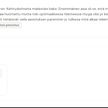
in. Kehityskohteita mielestäni kaksi. Ensimmäinen asia oli se, että m
aa huomattu mutta toki optimaalisessa tilanteessa myyjä olisi jo ki
it tietäisivät vielä aavistuksen paremmin jo tullessa mitä alkaa tek
äytän”
katon pinnoitus
0