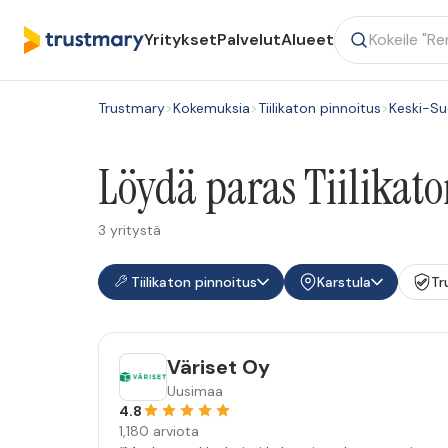
Yritykset
Palvelut
Alueet
Trustmary
>
Kokemuksia
>
Tiilikaton pinnoitus
>
Keski-S
Löydä paras Tiilikato
3 yritystä
Tiilikaton pinnoitus
Karstula
Tr
Väriset Oy
Uusimaa
4.8
1,180 arviota