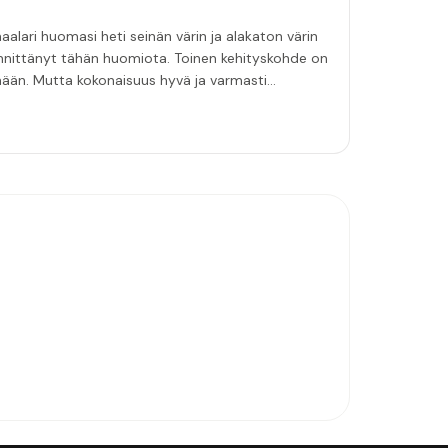
aalari huomasi heti seinän värin ja alakaton värin
innittänyt tähän huomiota. Toinen kehityskohde on
emään. Mutta kokonaisuus hyvä ja varmasti