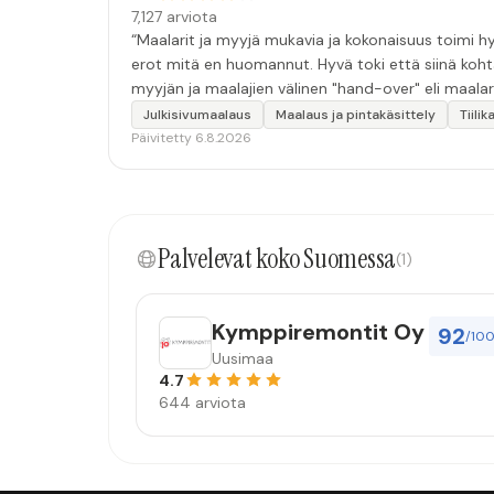
7,127 arviota
“Maalarit ja myyjä mukavia ja kokonaisuus toimi hyv
erot mitä en huomannut. Hyvä toki että siinä koht
myyjän ja maalajien välinen "hand-over" eli maalar
tulevaisuudessakin mahdollisuus että palveluita k
Julkisivumaalaus
Maalaus ja pintakäsittely
Tiili
Päivitetty 6.8.2026
Palvelevat koko Suomessa
(1)
Kymppiremontit Oy
92
/10
Uusimaa
4.7
644 arviota