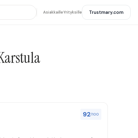
Trustmary.com
Asiakkaille
Yrityksille
 Karstula
92
/100