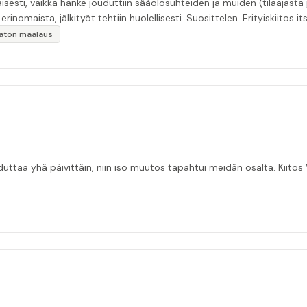
esti, vaikka hanke jouduttiin sääolosuhteiden ja muiden (tilaajasta
inomaista, jälkityöt tehtiin huolellisesti. Suosittelen. Erityiskiitos itse
ikaton maalaus
taa yhä päivittäin, niin iso muutos tapahtui meidän osalta. Kiitos V