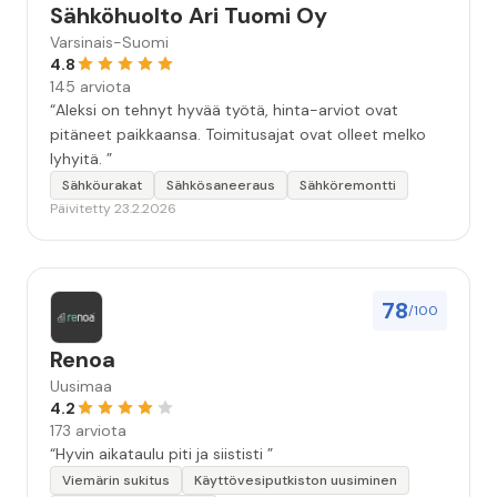
Sähköhuolto Ari Tuomi Oy
Varsinais-Suomi
4.8
145 arviota
“Aleksi on tehnyt hyvää työtä, hinta-arviot ovat
pitäneet paikkaansa. Toimitusajat ovat olleet melko
lyhyitä. ”
Sähköurakat
Sähkösaneeraus
Sähköremontti
Päivitetty 23.2.2026
78
/100
Renoa
Uusimaa
4.2
173 arviota
“Hyvin aikataulu piti ja siististi ”
Viemärin sukitus
Käyttövesiputkiston uusiminen