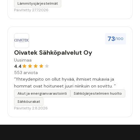
Lämmitysjärjestelmät
Päivitetty 27.7.2026
73
/100
Oivatek Sähköpalvelut Oy
Uusimaa
4.4
553 arviota
“Yhteydenpito on ollut hyvää, ihmiset mukavia ja
hommat ovat hoituneet juuri niinkuin on sovittu. ”
Akut ja energianvarastointi
Sähköjärjestelmien huolto
Sähköurakat
Päivitetty 2.8.2026