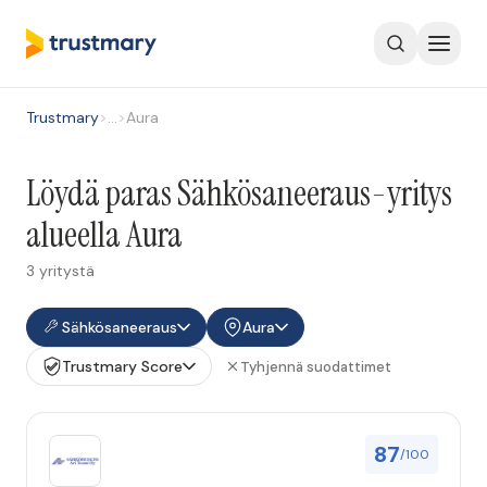
Trustmary
>
…
>
Aura
Löydä paras Sähkösaneeraus-yritys
alueella Aura
3 yritystä
Sähkösaneeraus
Aura
Trustmary Score
Tyhjennä suodattimet
87
/100