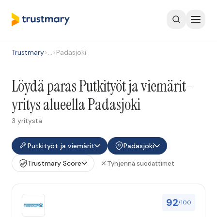
Trustmary
>
…
>
Padasjoki
Löydä paras Putkityöt ja viemärit-
yritys alueella Padasjoki
3 yritystä
Putkityöt ja viemärit
Padasjoki
Trustmary Score
Tyhjennä suodattimet
92
/100