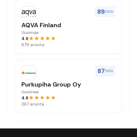
89
/100
AQVA Finland
Uusimaa
4.6
679 arviota
87
/100
Purkupiha Group Oy
Uusimaa
4.6
367 arviota