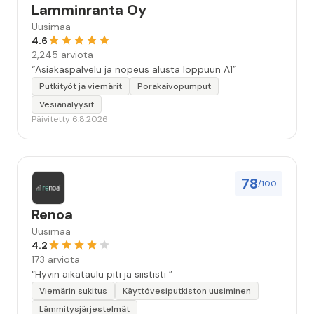
Lamminranta Oy
Uusimaa
4.6
2,245 arviota
“Asiakaspalvelu ja nopeus alusta loppuun A1”
Putkityöt ja viemärit
Porakaivopumput
Vesianalyysit
Päivitetty 6.8.2026
78
/100
Renoa
Uusimaa
4.2
173 arviota
“Hyvin aikataulu piti ja siististi ”
Viemärin sukitus
Käyttövesiputkiston uusiminen
Lämmitysjärjestelmät