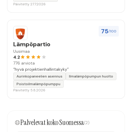
Päivitetty 27.7.2026
75
/100
Lämpöpartio
Uusimaa
4.2
776 arviota
“hyvä projektienhallintakyky”
Aurinkopaneelien asennus
Ilmalämpöpumpun huolto
Poistoilmalämpöpumppu
Päivitetty 5.8.2026
Palvelevat koko Suomessa
(2)