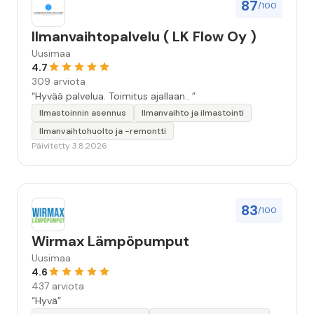
87
/100
Ilmanvaihtopalvelu ( LK Flow Oy )
Uusimaa
4.7
309 arviota
“Hyvää palvelua. Toimitus ajallaan.. ”
Ilmastoinnin asennus
Ilmanvaihto ja ilmastointi
Ilmanvaihtohuolto ja -remontti
Päivitetty 3.8.2026
83
/100
Wirmax Lämpöpumput
Uusimaa
4.6
437 arviota
“Hyvä”