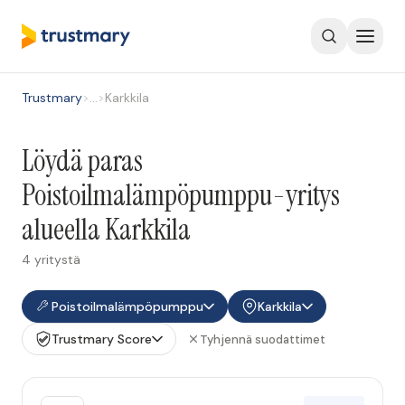
Trustmary
>
…
>
Karkkila
Löydä paras
Poistoilmalämpöpumppu-yritys
alueella Karkkila
4 yritystä
Poistoilmalämpöpumppu
Karkkila
Trustmary Score
Tyhjennä suodattimet