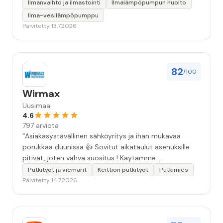
Ilmanvaihto ja ilmastointi
Ilmalämpöpumpun huolto
Ilma-vesilämpöpumppu
Päivitetty 13.7.2026
82
/100
Wirmax
Uusimaa
4.6
797 arviota
“Asiakasystävällinen sähköyritys ja ihan mukavaa
porukkaa duunissa 👍 Sovitut aikataulut asenuksille
pitivät, joten vahva suositus ! Käytämme
seuraavallakin kerralla!”
Putkityöt ja viemärit
Keittiön putkityöt
Putkimies
Päivitetty 14.7.2026