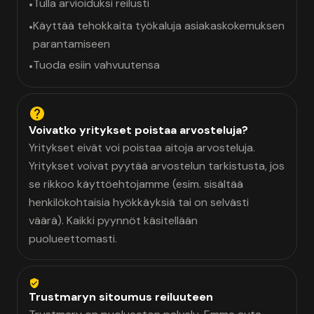
Tulla arvioiduksi reilusti
•
Käyttää tehokkaita työkaluja asiakaskokemuksen
•
parantamiseen
Tuoda esiin vahvuutensa
•
Voivatko yritykset poistaa arvosteluja?
Yritykset eivät voi poistaa aitoja arvosteluja.
Yritykset voivat pyytää arvostelun tarkistusta, jos
se rikkoo käyttöehtojamme (esim. sisältää
henkilökohtaisia hyökkäyksiä tai on selvästi
väärä). Kaikki pyynnöt käsitellään
puolueettomasti.
Trustmaryn sitoumus reiluuteen