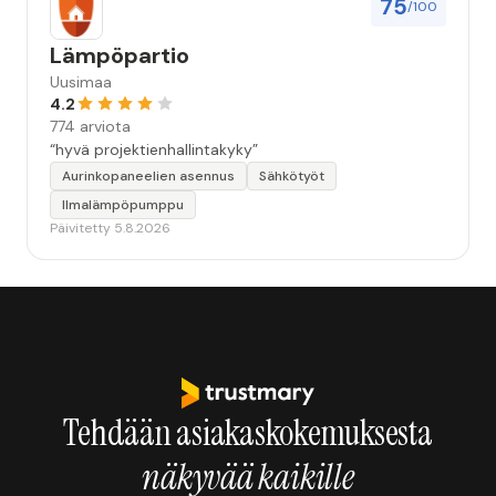
75
/100
Lämpöpartio
Uusimaa
4.2
774 arviota
“hyvä projektienhallintakyky”
Aurinkopaneelien asennus
Sähkötyöt
Ilmalämpöpumppu
Päivitetty 5.8.2026
Tehdään asiakaskokemuksesta
näkyvää kaikille