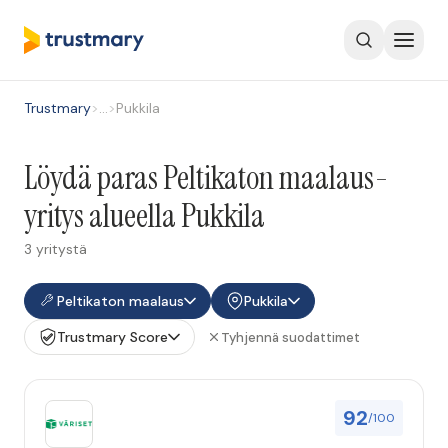
Trustmary
>
…
>
Pukkila
Löydä paras Peltikaton maalaus-
yritys alueella Pukkila
3 yritystä
Peltikaton maalaus
Pukkila
Trustmary Score
Tyhjennä suodattimet
92
/100