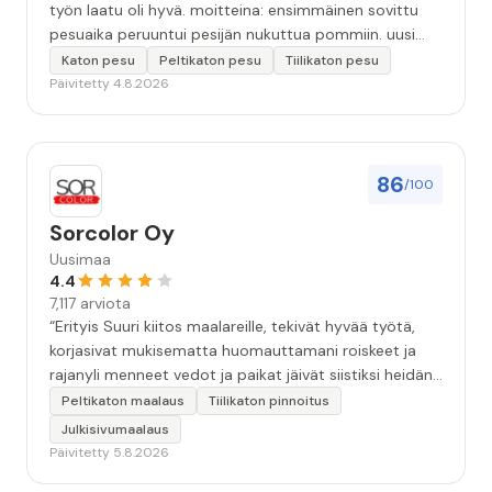
työn laatu oli hyvä. moitteina: ensimmäinen sovittu
pesuaika peruuntui pesijän nukuttua pommiin. uusi
aika piti ja työn jälki oikein hyvää ja osaavaa. toinen
Katon pesu
Peltikaton pesu
Tiilikaton pesu
murhe tuli koska olimme matkoilla ja jossain
Päivitetty 4.8.2026
pesun/pinnoituksen vaiheessa oli pihalla ollut vesihana
jäänyt auki ja jossain vaiheessa töiden jo loputtua oli
letku irronnut ulkohanasta ja syöksi vettä kolme
vuorokautta pihalle...kunnes naapuri uskaltautui
86
/100
pihallemme ja sulki hanan. Hieman siis tarkkuutta
hommiin ja hyvä tulee. ”
Sorcolor Oy
Uusimaa
4.4
7,117 arviota
“Erityis Suuri kiitos maalareille, tekivät hyvää työtä,
korjasivat mukisematta huomauttamani roiskeet ja
rajanyli menneet vedot ja paikat jäivät siistiksi heidän
lähtönsä jälkeen.”
Peltikaton maalaus
Tiilikaton pinnoitus
Julkisivumaalaus
Päivitetty 5.8.2026