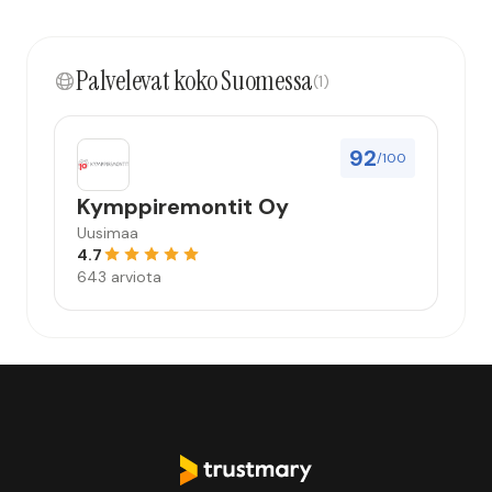
Palvelevat koko Suomessa
(1)
92
/100
Kymppiremontit Oy
Uusimaa
4.7
643 arviota