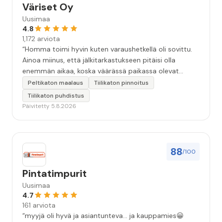
Väriset Oy
Uusimaa
4.8
1,172 arviota
“Homma toimi hyvin kuten varaushetkellä oli sovittu.
Ainoa miinus, että jälkitarkastukseen pitäisi olla
enemmän aikaa, koska väärässä paikassa olevat
maalitipat löytyy myöhemmin ”
Peltikaton maalaus
Tiilikaton pinnoitus
Tiilikaton puhdistus
Päivitetty 5.8.2026
88
/100
Pintatimpurit
Uusimaa
4.7
161 arviota
“myyjä oli hyvä ja asiantunteva... ja kauppamies😀