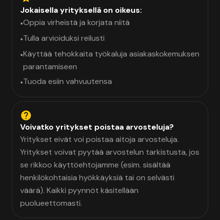
Jokaisella yrityksellä on oikeus:
Oppia virheistä ja korjata niitä
•
Tulla arvioiduksi reilusti
•
Käyttää tehokkaita työkaluja asiakaskokemuksen
•
parantamiseen
Tuoda esiin vahvuutensa
•
Voivatko yritykset poistaa arvosteluja?
Yritykset eivät voi poistaa aitoja arvosteluja.
Yritykset voivat pyytää arvostelun tarkistusta, jos
se rikkoo käyttöehtojamme (esim. sisältää
henkilökohtaisia hyökkäyksiä tai on selvästi
väärä). Kaikki pyynnöt käsitellään
puolueettomasti.