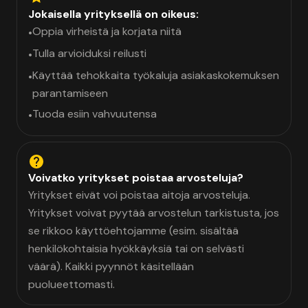
Jokaisella yrityksellä on oikeus:
Oppia virheistä ja korjata niitä
•
Tulla arvioiduksi reilusti
•
Käyttää tehokkaita työkaluja asiakaskokemuksen
•
parantamiseen
Tuoda esiin vahvuutensa
•
Voivatko yritykset poistaa arvosteluja?
Yritykset eivät voi poistaa aitoja arvosteluja.
Yritykset voivat pyytää arvostelun tarkistusta, jos
se rikkoo käyttöehtojamme (esim. sisältää
henkilökohtaisia hyökkäyksiä tai on selvästi
väärä). Kaikki pyynnöt käsitellään
puolueettomasti.