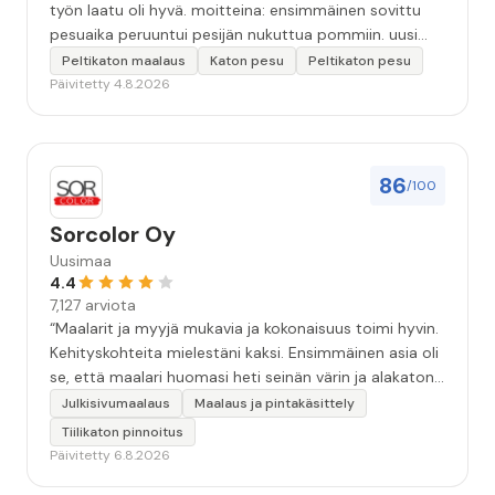
työn laatu oli hyvä. moitteina: ensimmäinen sovittu
pesuaika peruuntui pesijän nukuttua pommiin. uusi
aika piti ja työn jälki oikein hyvää ja osaavaa. toinen
Peltikaton maalaus
Katon pesu
Peltikaton pesu
murhe tuli koska olimme matkoilla ja jossain
Päivitetty 4.8.2026
pesun/pinnoituksen vaiheessa oli pihalla ollut vesihana
jäänyt auki ja jossain vaiheessa töiden jo loputtua oli
letku irronnut ulkohanasta ja syöksi vettä kolme
vuorokautta pihalle...kunnes naapuri uskaltautui
86
/100
pihallemme ja sulki hanan. Hieman siis tarkkuutta
hommiin ja hyvä tulee. ”
Sorcolor Oy
Uusimaa
4.4
7,127 arviota
“Maalarit ja myyjä mukavia ja kokonaisuus toimi hyvin.
Kehityskohteita mielestäni kaksi. Ensimmäinen asia oli
se, että maalari huomasi heti seinän värin ja alakaton
värin erot mitä en huomannut. Hyvä toki että siinä
Julkisivumaalaus
Maalaus ja pintakäsittely
kohtaa huomattu mutta toki optimaalisessa
Tiilikaton pinnoitus
tilanteessa myyjä olisi jo kiinnittänyt tähän huomiota.
Päivitetty 6.8.2026
Toinen kehityskohde on myyjän ja maalajien välinen