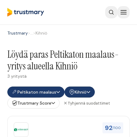
Trustmary
>
…
>
Kihniö
Löydä paras Peltikaton maalaus-
yritys alueella Kihniö
3 yritystä
Peltikaton maalaus
Kihniö
Trustmary Score
Tyhjennä suodattimet
92
/100