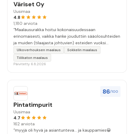
Väriset Oy
Uusimaa
4.8
1,180 arviota
“Maalausurakka hoitui kokonaisuudessaan
erinomaisesti, vaikka hanke jouduttiin sääolosuhteiden
ja muiden (tilaajasta johtuvien) esteiden vuoksi
keskeyttämään n. 3 viikoksi. Maalaistulos on oikein
Ulkoverhouksen maalaus
Sokkelin maalaus
hyvä, yhteydenpito erinomaista, jälkityöt tehtiin
Tiilikaton maalaus
huolellisesti. Suosittelen. Erityiskiitos itse maalareille:
Päivitetty 6.8.2026
Miljalle ja Valmalle!”
86
/100
Pintatimpurit
Uusimaa
4.7
162 arviota
“myyjä oli hyvä ja asiantunteva... ja kauppamies😀