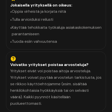
Jokaisella yrityksellä on oikeus:
Oppia virheistä ja korjata niitä
•
Tulla arvioiduksi reilusti
•
Käyttää tehokkaita työkaluja asiakaskokemuksen
•
parantamiseen
Tuoda esiin vahvuutensa
•
Voivatko yritykset poistaa arvosteluja?
Yritykset eivät voi poistaa aitoja arvosteluja.
Yritykset voivat pyytää arvostelun tarkistusta, jos
se rikkoo käyttöehtojamme (esim. sisältää
henkilökohtaisia hyökkäyksiä tai on selvästi
väärä). Kaikki pyynnöt käsitellään
puolueettomasti.