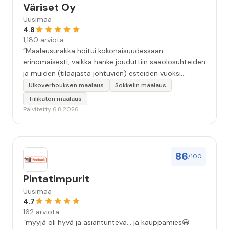
Väriset Oy
Uusimaa
4.8
1,180 arviota
“Maalausurakka hoitui kokonaisuudessaan
erinomaisesti, vaikka hanke jouduttiin sääolosuhteiden
ja muiden (tilaajasta johtuvien) esteiden vuoksi
keskeyttämään n. 3 viikoksi. Maalaistulos on oikein
Ulkoverhouksen maalaus
Sokkelin maalaus
hyvä, yhteydenpito erinomaista, jälkityöt tehtiin
Tiilikaton maalaus
huolellisesti. Suosittelen. Erityiskiitos itse maalareille:
Päivitetty 6.8.2026
Miljalle ja Valmalle!”
86
/100
Pintatimpurit
Uusimaa
4.7
162 arviota
“myyjä oli hyvä ja asiantunteva... ja kauppamies😀