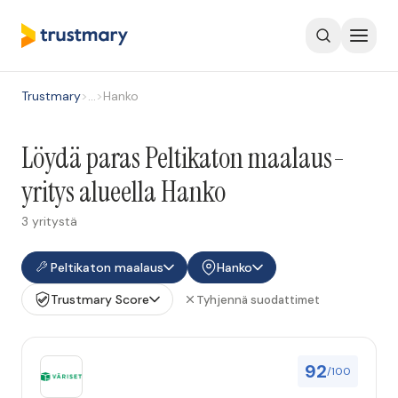
Trustmary
>
…
>
Hanko
Löydä paras Peltikaton maalaus-
yritys alueella Hanko
3 yritystä
Peltikaton maalaus
Hanko
Trustmary Score
Tyhjennä suodattimet
92
/100