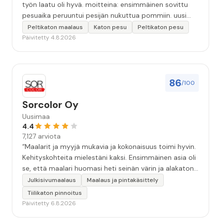
työn laatu oli hyvä. moitteina: ensimmäinen sovittu
pesuaika peruuntui pesijän nukuttua pommiin. uusi
aika piti ja työn jälki oikein hyvää ja osaavaa. toinen
Peltikaton maalaus
Katon pesu
Peltikaton pesu
murhe tuli koska olimme matkoilla ja jossain
Päivitetty 4.8.2026
pesun/pinnoituksen vaiheessa oli pihalla ollut vesihana
jäänyt auki ja jossain vaiheessa töiden jo loputtua oli
letku irronnut ulkohanasta ja syöksi vettä kolme
vuorokautta pihalle...kunnes naapuri uskaltautui
86
/100
pihallemme ja sulki hanan. Hieman siis tarkkuutta
hommiin ja hyvä tulee. ”
Sorcolor Oy
Uusimaa
4.4
7,127 arviota
“Maalarit ja myyjä mukavia ja kokonaisuus toimi hyvin.
Kehityskohteita mielestäni kaksi. Ensimmäinen asia oli
se, että maalari huomasi heti seinän värin ja alakaton
värin erot mitä en huomannut. Hyvä toki että siinä
Julkisivumaalaus
Maalaus ja pintakäsittely
kohtaa huomattu mutta toki optimaalisessa
Tiilikaton pinnoitus
tilanteessa myyjä olisi jo kiinnittänyt tähän huomiota.
Päivitetty 6.8.2026
Toinen kehityskohde on myyjän ja maalajien välinen