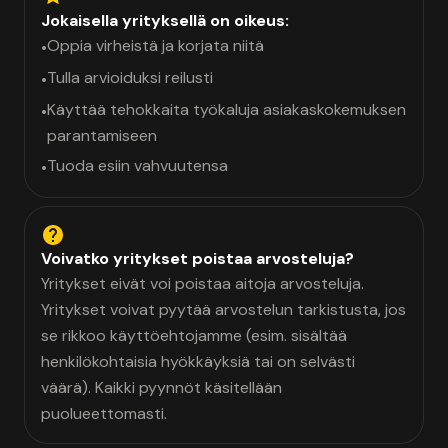
Jokaisella yrityksellä on oikeus:
Oppia virheistä ja korjata niitä
•
Tulla arvioiduksi reilusti
•
Käyttää tehokkaita työkaluja asiakaskokemuksen
•
parantamiseen
Tuoda esiin vahvuutensa
•
Voivatko yritykset poistaa arvosteluja?
Yritykset eivät voi poistaa aitoja arvosteluja.
Yritykset voivat pyytää arvostelun tarkistusta, jos
se rikkoo käyttöehtojamme (esim. sisältää
henkilökohtaisia hyökkäyksiä tai on selvästi
väärä). Kaikki pyynnöt käsitellään
puolueettomasti.