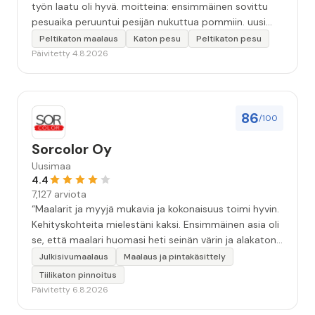
työn laatu oli hyvä. moitteina: ensimmäinen sovittu
pesuaika peruuntui pesijän nukuttua pommiin. uusi
aika piti ja työn jälki oikein hyvää ja osaavaa. toinen
Peltikaton maalaus
Katon pesu
Peltikaton pesu
murhe tuli koska olimme matkoilla ja jossain
Päivitetty 4.8.2026
pesun/pinnoituksen vaiheessa oli pihalla ollut vesihana
jäänyt auki ja jossain vaiheessa töiden jo loputtua oli
letku irronnut ulkohanasta ja syöksi vettä kolme
vuorokautta pihalle...kunnes naapuri uskaltautui
86
/100
pihallemme ja sulki hanan. Hieman siis tarkkuutta
hommiin ja hyvä tulee. ”
Sorcolor Oy
Uusimaa
4.4
7,127 arviota
“Maalarit ja myyjä mukavia ja kokonaisuus toimi hyvin.
Kehityskohteita mielestäni kaksi. Ensimmäinen asia oli
se, että maalari huomasi heti seinän värin ja alakaton
värin erot mitä en huomannut. Hyvä toki että siinä
Julkisivumaalaus
Maalaus ja pintakäsittely
kohtaa huomattu mutta toki optimaalisessa
Tiilikaton pinnoitus
tilanteessa myyjä olisi jo kiinnittänyt tähän huomiota.
Päivitetty 6.8.2026
Toinen kehityskohde on myyjän ja maalajien välinen