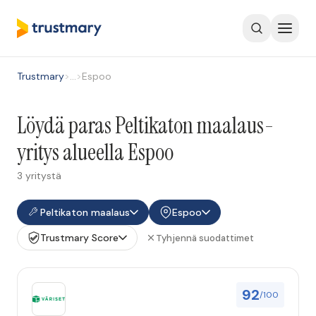
Trustmary
>
…
>
Espoo
Löydä paras Peltikaton maalaus-
yritys alueella Espoo
3 yritystä
Peltikaton maalaus
Espoo
Trustmary Score
Tyhjennä suodattimet
92
/100