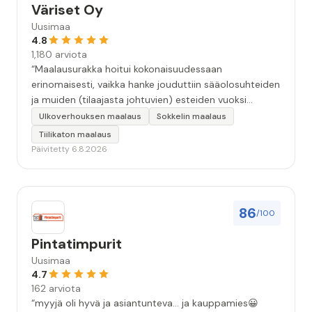
Väriset Oy
Uusimaa
4.8
1,180 arviota
“Maalausurakka hoitui kokonaisuudessaan
erinomaisesti, vaikka hanke jouduttiin sääolosuhteiden
ja muiden (tilaajasta johtuvien) esteiden vuoksi
keskeyttämään n. 3 viikoksi. Maalaistulos on oikein
Ulkoverhouksen maalaus
Sokkelin maalaus
hyvä, yhteydenpito erinomaista, jälkityöt tehtiin
Tiilikaton maalaus
huolellisesti. Suosittelen. Erityiskiitos itse maalareille:
Päivitetty 6.8.2026
Miljalle ja Valmalle!”
86
/100
Pintatimpurit
Uusimaa
4.7
162 arviota
“myyjä oli hyvä ja asiantunteva... ja kauppamies😀