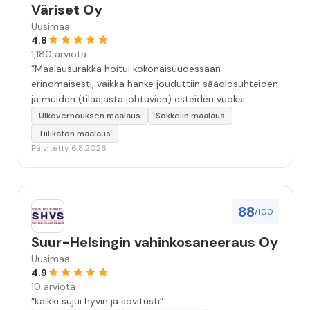
Väriset Oy
Uusimaa
4.8
1,180 arviota
“Maalausurakka hoitui kokonaisuudessaan
erinomaisesti, vaikka hanke jouduttiin sääolosuhteiden
ja muiden (tilaajasta johtuvien) esteiden vuoksi
keskeyttämään n. 3 viikoksi. Maalaistulos on oikein
Ulkoverhouksen maalaus
Sokkelin maalaus
hyvä, yhteydenpito erinomaista, jälkityöt tehtiin
Tiilikaton maalaus
huolellisesti. Suosittelen. Erityiskiitos itse maalareille:
Päivitetty 6.8.2026
Miljalle ja Valmalle!”
88
/100
Suur-Helsingin vahinkosaneeraus Oy
Uusimaa
4.9
10 arviota
“kaikki sujui hyvin ja sovitusti”