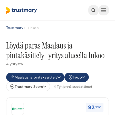
Trustmary
>
…
>
Inkoo
Löydä paras Maalaus ja
pintakäsittely-yritys alueella Inkoo
4 yritystä
Maalaus ja pintakäsittely
Inkoo
Trustmary Score
Tyhjennä suodattimet
92
/100