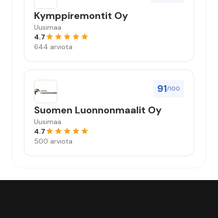
Kymppiremontit Oy
Uusimaa
4.7
644 arviota
91
/100
Suomen Luonnonmaalit Oy
Uusimaa
4.7
500 arviota