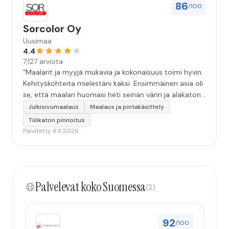
86
/100
Sorcolor Oy
Uusimaa
4.4
7,127 arviota
“Maalarit ja myyjä mukavia ja kokonaisuus toimi hyvin.
Kehityskohteita mielestäni kaksi. Ensimmäinen asia oli
se, että maalari huomasi heti seinän värin ja alakaton
värin erot mitä en huomannut. Hyvä toki että siinä
Julkisivumaalaus
Maalaus ja pintakäsittely
kohtaa huomattu mutta toki optimaalisessa
Tiilikaton pinnoitus
tilanteessa myyjä olisi jo kiinnittänyt tähän huomiota.
Päivitetty 6.8.2026
Toinen kehityskohde on myyjän ja maalajien välinen
"hand-over" eli maalarit tietäisivät vielä aavistuksen
paremmin jo tullessa mitä alkaa tekemään. Mutta
kokonaisuus hyvä ja varmasti tulevaisuudessakin
Palvelevat koko Suomessa
mahdollisuus että palveluita käytän”
(2)
92
/100