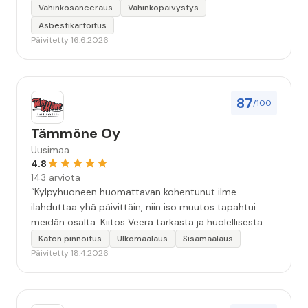
Vahinkosaneeraus
Vahinkopäivystys
Asbestikartoitus
Päivitetty 16.6.2026
87
/100
Tämmöne Oy
Uusimaa
4.8
143 arviota
“Kylpyhuoneen huomattavan kohentunut ilme
ilahduttaa yhä päivittäin, niin iso muutos tapahtui
meidän osalta. Kiitos Veera tarkasta ja huolellisesta
työstä, sekä ystävällisestä palvelusta!”
Katon pinnoitus
Ulkomaalaus
Sisämaalaus
Päivitetty 18.4.2026