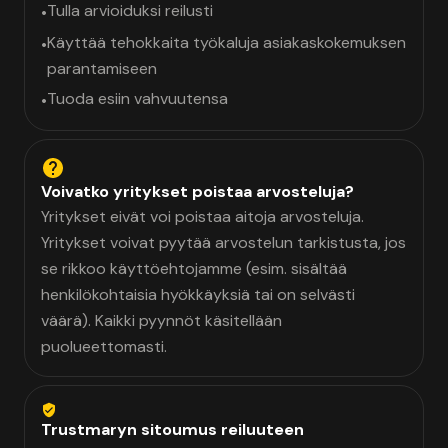
Tulla arvioiduksi reilusti
•
Käyttää tehokkaita työkaluja asiakaskokemuksen
•
parantamiseen
Tuoda esiin vahvuutensa
•
Voivatko yritykset poistaa arvosteluja?
Yritykset eivät voi poistaa aitoja arvosteluja.
Yritykset voivat pyytää arvostelun tarkistusta, jos
se rikkoo käyttöehtojamme (esim. sisältää
henkilökohtaisia hyökkäyksiä tai on selvästi
väärä). Kaikki pyynnöt käsitellään
puolueettomasti.
Trustmaryn sitoumus reiluuteen