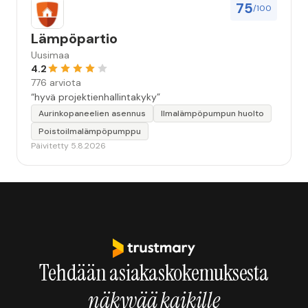
75
/100
Lämpöpartio
Uusimaa
4.2
776 arviota
“hyvä projektienhallintakyky”
Aurinkopaneelien asennus
Ilmalämpöpumpun huolto
Poistoilmalämpöpumppu
Päivitetty 5.8.2026
Tehdään asiakaskokemuksesta
näkyvää kaikille