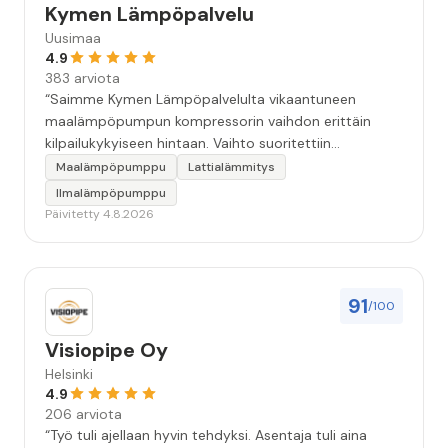
Kymen Lämpöpalvelu
Uusimaa
4.9
383 arviota
“Saimme Kymen Lämpöpalvelulta vikaantuneen
maalämpöpumpun kompressorin vaihdon erittäin
kilpailukykyiseen hintaan. Vaihto suoritettiin
ammattitaidolla ja ystävällisellä palveluasenteella.
Maalämpöpumppu
Lattialämmitys
Samalla käynnillä huomattu pikkuvika korjattiin myös.
Ilmalämpöpumppu
Jäi tunne että oltiin aidosti kiinnostuneita siitä, että
Päivitetty 4.8.2026
asiakkaan järjestelmä saadaan kuntoon. Suosittelen!”
91
/100
Visiopipe Oy
Helsinki
4.9
206 arviota
“Työ tuli ajellaan hyvin tehdyksi. Asentaja tuli aina