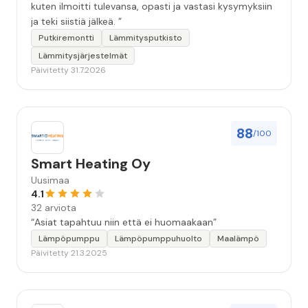
kuten ilmoitti tulevansa, opasti ja vastasi kysymyksiin
ja teki siistiä jälkeä. ”
Putkiremontti
Lämmitysputkisto
Lämmitysjärjestelmät
Päivitetty 31.7.2026
88
/100
Smart Heating Oy
Uusimaa
4.1
32 arviota
“Asiat tapahtuu niin että ei huomaakaan”
Lämpöpumppu
Lämpöpumppuhuolto
Maalämpö
Päivitetty 21.3.2025