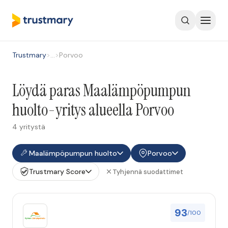
Trustmary
>
…
>
Porvoo
Löydä paras Maalämpöpumpun
huolto-yritys alueella Porvoo
4 yritystä
Maalämpöpumpun huolto
Porvoo
Trustmary Score
Tyhjennä suodattimet
93
/100