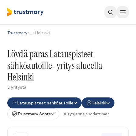
Trustmary
>
…
>
Helsinki
Löydä paras Latauspisteet
sähköautoille-yritys alueella
Helsinki
3 yritystä
Latauspisteet sähköautoille
Helsinki
Trustmary Score
Tyhjennä suodattimet