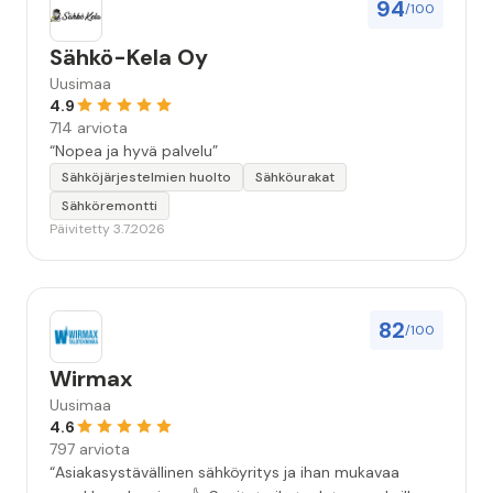
94
/100
Sähkö-Kela Oy
Uusimaa
4.9
714 arviota
“Nopea ja hyvä palvelu”
Sähköjärjestelmien huolto
Sähköurakat
Sähköremontti
Päivitetty 3.7.2026
82
/100
Wirmax
Uusimaa
4.6
797 arviota
“Asiakasystävällinen sähköyritys ja ihan mukavaa