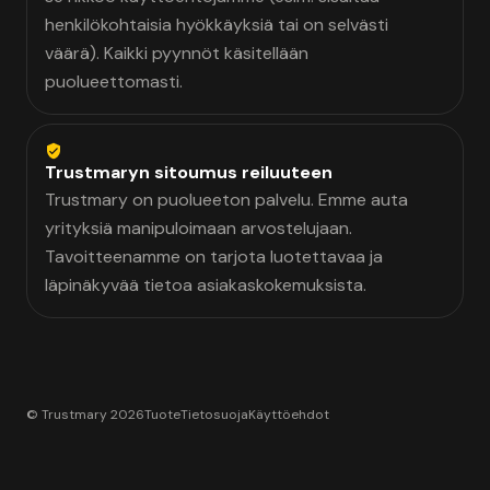
henkilökohtaisia hyökkäyksiä tai on selvästi
väärä). Kaikki pyynnöt käsitellään
puolueettomasti.
Trustmaryn sitoumus reiluuteen
Trustmary on puolueeton palvelu. Emme auta
yrityksiä manipuloimaan arvostelujaan.
Tavoitteenamme on tarjota luotettavaa ja
läpinäkyvää tietoa asiakaskokemuksista.
© Trustmary 2026
Tuote
Tietosuoja
Käyttöehdot