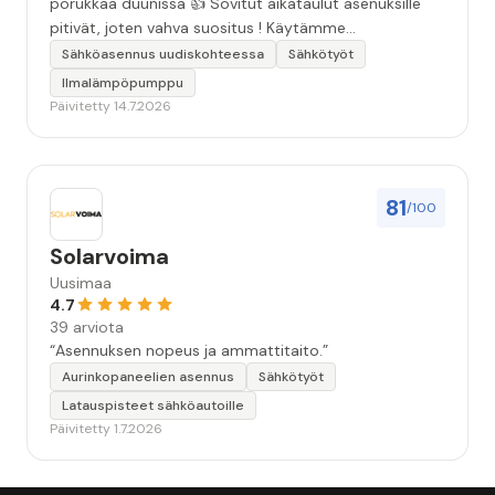
porukkaa duunissa 👍 Sovitut aikataulut asenuksille
pitivät, joten vahva suositus ! Käytämme
seuraavallakin kerralla!”
Sähköasennus uudiskohteessa
Sähkötyöt
Ilmalämpöpumppu
Päivitetty 14.7.2026
81
/100
Solarvoima
Uusimaa
4.7
39 arviota
“Asennuksen nopeus ja ammattitaito.”
Aurinkopaneelien asennus
Sähkötyöt
Latauspisteet sähköautoille
Päivitetty 1.7.2026