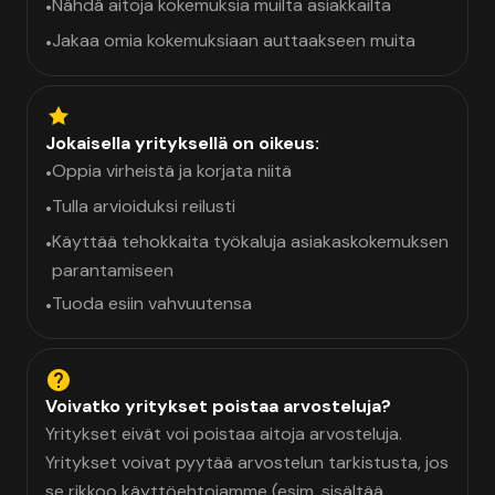
Nähdä aitoja kokemuksia muilta asiakkailta
•
Jakaa omia kokemuksiaan auttaakseen muita
•
Jokaisella yrityksellä on oikeus:
Oppia virheistä ja korjata niitä
•
Tulla arvioiduksi reilusti
•
Käyttää tehokkaita työkaluja asiakaskokemuksen
•
parantamiseen
Tuoda esiin vahvuutensa
•
Voivatko yritykset poistaa arvosteluja?
Yritykset eivät voi poistaa aitoja arvosteluja.
Yritykset voivat pyytää arvostelun tarkistusta, jos
se rikkoo käyttöehtojamme (esim. sisältää