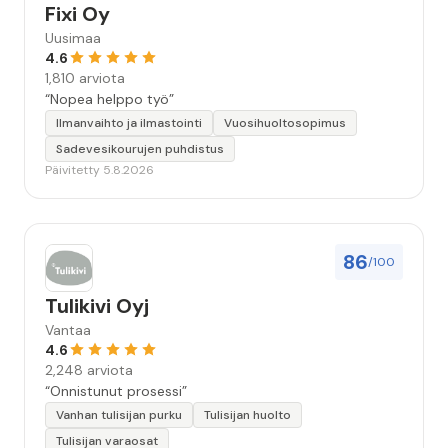
Fixi Oy
Uusimaa
4.6
1,810 arviota
“Nopea helppo työ”
Ilmanvaihto ja ilmastointi
Vuosihuoltosopimus
Sadevesikourujen puhdistus
Päivitetty 5.8.2026
86
/100
Tulikivi Oyj
Vantaa
4.6
2,248 arviota
“Onnistunut prosessi”
Vanhan tulisijan purku
Tulisijan huolto
Tulisijan varaosat