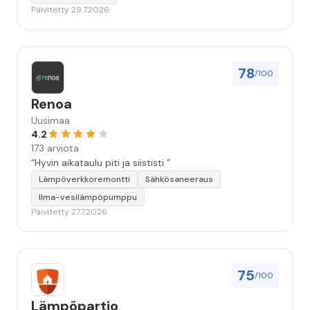
Päivitetty 29.7.2026
78
/100
Renoa
Uusimaa
4.2
173 arviota
“Hyvin aikataulu piti ja siististi ”
Lämpöverkkoremontti
Sähkösaneeraus
Ilma-vesilämpöpumppu
Päivitetty 27.7.2026
75
/100
Lämpöpartio