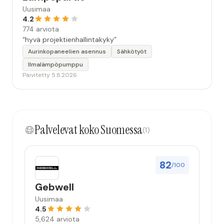
Uusimaa
4.2
774 arviota
“hyvä projektienhallintakyky”
Aurinkopaneelien asennus
Sähkötyöt
Ilmalämpöpumppu
Päivitetty 5.8.2026
Palvelevat koko Suomessa
(1)
82
/100
Gebwell
Uusimaa
4.5
5,624 arviota