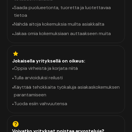
Saada puolueetonta, tuoretta ja luotettavaa
•
tietoa
Nähdä aitoja kokemuksia muilta asiakkailta
•
Jakaa omia kokemuksiaan auttaakseen muita
•
Jokaisella yrityksellä on oikeus:
Oppia virheistä ja korjata niitä
•
Tulla arvioiduksi reilusti
•
Käyttää tehokkaita työkaluja asiakaskokemuksen
•
parantamiseen
Tuoda esiin vahvuutensa
•
Voivatko yritykset poistaa arvosteluja?