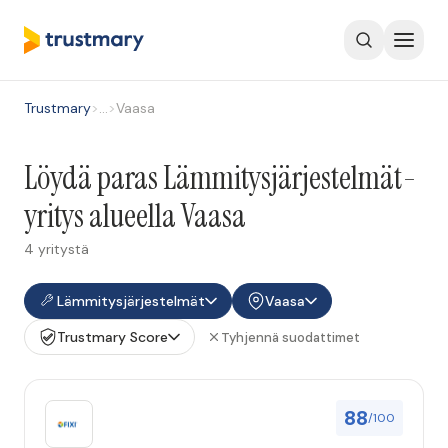
Trustmary
>
…
>
Vaasa
Löydä paras Lämmitysjärjestelmät-
yritys alueella Vaasa
4 yritystä
Lämmitysjärjestelmät
Vaasa
Trustmary Score
Tyhjennä suodattimet
88
/100