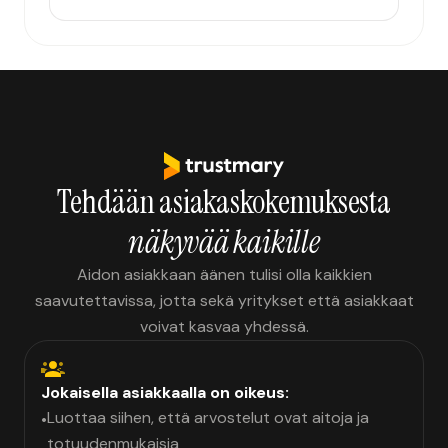
Tehdään asiakaskokemuksesta
näkyvää kaikille
Aidon asiakkaan äänen tulisi olla kaikkien
saavutettavissa, jotta sekä yritykset että asiakkaat
voivat kasvaa yhdessä.
Jokaisella asiakkaalla on oikeus:
Luottaa siihen, että arvostelut ovat aitoja ja
•
totuudenmukaisia