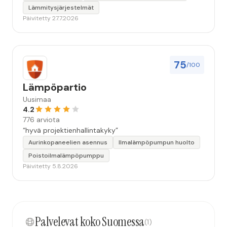
Lämmitysjärjestelmät
Päivitetty 27.7.2026
75
/100
Lämpöpartio
Uusimaa
4.2
776 arviota
“hyvä projektienhallintakyky”
Aurinkopaneelien asennus
Ilmalämpöpumpun huolto
Poistoilmalämpöpumppu
Päivitetty 5.8.2026
Palvelevat koko Suomessa
(1)