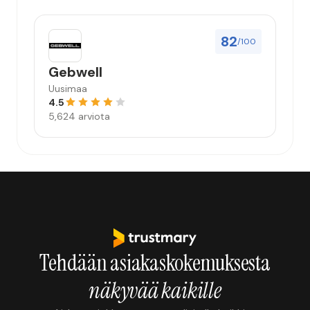
82
/100
Gebwell
Uusimaa
4.5
5,624 arviota
Tehdään asiakaskokemuksesta
näkyvää kaikille