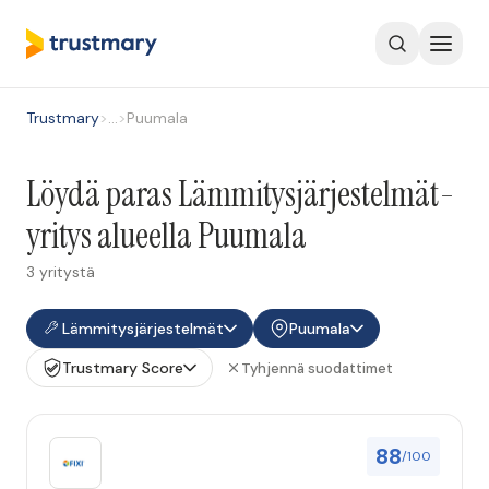
Trustmary
>
…
>
Puumala
Löydä paras Lämmitysjärjestelmät-
yritys alueella Puumala
3 yritystä
Lämmitysjärjestelmät
Puumala
Trustmary Score
Tyhjennä suodattimet
88
/100