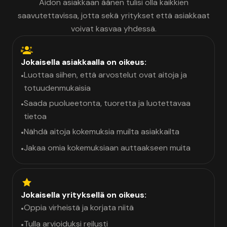
Aidon asiakkaan äänen tulisi olla kaikkien
saavutettavissa, jotta sekä yritykset että asiakkaat
voivat kasvaa yhdessä.
Jokaisella asiakkaalla on oikeus:
Luottaa siihen, että arvostelut ovat aitoja ja
•
totuudenmukaisia
Saada puolueetonta, tuoretta ja luotettavaa
•
tietoa
Nähdä aitoja kokemuksia muilta asiakkailta
•
Jakaa omia kokemuksiaan auttaakseen muita
•
Jokaisella yrityksellä on oikeus:
Oppia virheistä ja korjata niitä
•
Tulla arvioiduksi reilusti
•