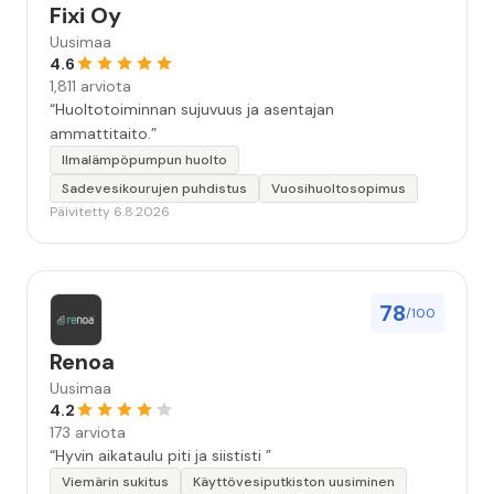
Fixi Oy
Uusimaa
4.6
1,811 arviota
“Huoltotoiminnan sujuvuus ja asentajan
ammattitaito.”
Ilmalämpöpumpun huolto
Sadevesikourujen puhdistus
Vuosihuoltosopimus
Päivitetty 6.8.2026
78
/100
Renoa
Uusimaa
4.2
173 arviota
“Hyvin aikataulu piti ja siististi ”
Viemärin sukitus
Käyttövesiputkiston uusiminen