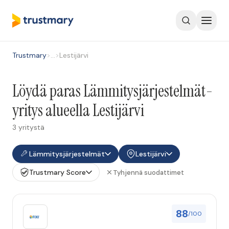
Trustmary
>
…
>
Lestijärvi
Löydä paras Lämmitysjärjestelmät-
yritys alueella Lestijärvi
3 yritystä
Lämmitysjärjestelmät
Lestijärvi
Trustmary Score
Tyhjennä suodattimet
88
/100