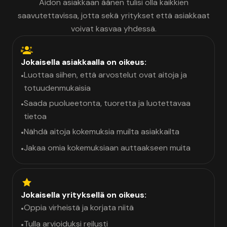
Aidon asiakkaan äänen tulisi olla kaikkien
saavutettavissa, jotta sekä yritykset että asiakkaat
voivat kasvaa yhdessä.
Jokaisella asiakkaalla on oikeus:
Luottaa siihen, että arvostelut ovat aitoja ja
•
totuudenmukaisia
Saada puolueetonta, tuoretta ja luotettavaa
•
tietoa
Nähdä aitoja kokemuksia muilta asiakkailta
•
Jakaa omia kokemuksiaan auttaakseen muita
•
Jokaisella yrityksellä on oikeus:
Oppia virheistä ja korjata niitä
•
Tulla arvioiduksi reilusti
•