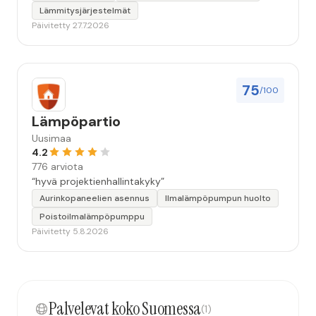
Lämmitysjärjestelmät
Päivitetty 27.7.2026
75
/100
Lämpöpartio
Uusimaa
4.2
776 arviota
“hyvä projektienhallintakyky”
Aurinkopaneelien asennus
Ilmalämpöpumpun huolto
Poistoilmalämpöpumppu
Päivitetty 5.8.2026
Palvelevat koko Suomessa
(1)