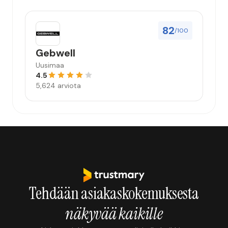
82
/100
Gebwell
Uusimaa
4.5
5,624 arviota
Tehdään asiakaskokemuksesta
näkyvää kaikille