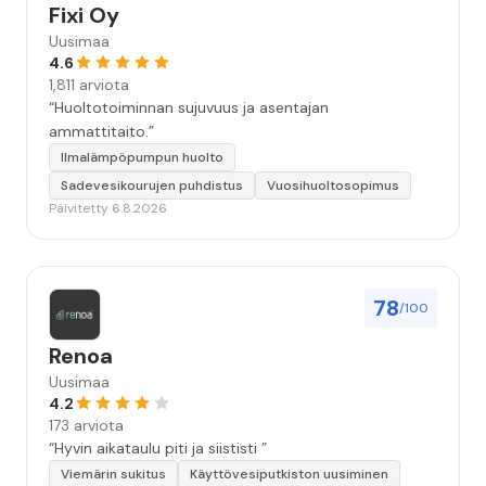
Fixi Oy
Uusimaa
4.6
1,811 arviota
“Huoltotoiminnan sujuvuus ja asentajan
ammattitaito.”
Ilmalämpöpumpun huolto
Sadevesikourujen puhdistus
Vuosihuoltosopimus
Päivitetty 6.8.2026
78
/100
Renoa
Uusimaa
4.2
173 arviota
“Hyvin aikataulu piti ja siististi ”
Viemärin sukitus
Käyttövesiputkiston uusiminen