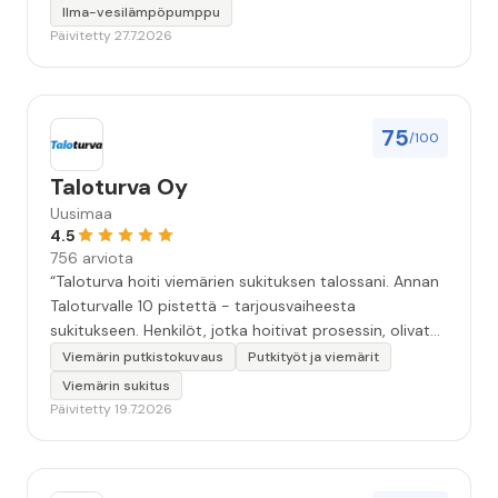
Ilma-vesilämpöpumppu
Päivitetty 27.7.2026
75
/100
Taloturva Oy
Uusimaa
4.5
756 arviota
“Taloturva hoiti viemärien sukituksen talossani. Annan
Taloturvalle 10 pistettä - tarjousvaiheesta
sukitukseen. Henkilöt, jotka hoitivat prosessin, olivat
ammattitaitoisia ja miellyttäviä. Remontin jälkeen
Viemärin putkistokuvaus
Putkityöt ja viemärit
saamani materiaali tehtävän suorittamisesta oli
Viemärin sukitus
kiitettävän arvoista. Voin suositella.”
Päivitetty 19.7.2026