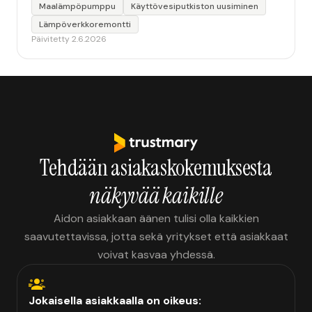
Maalämpöpumppu
Käyttövesiputkiston uusiminen
Lämpöverkkoremontti
Päivitetty 2.6.2026
Tehdään asiakaskokemuksesta
näkyvää kaikille
Aidon asiakkaan äänen tulisi olla kaikkien
saavutettavissa, jotta sekä yritykset että asiakkaat
voivat kasvaa yhdessä.
Jokaisella asiakkaalla on oikeus: