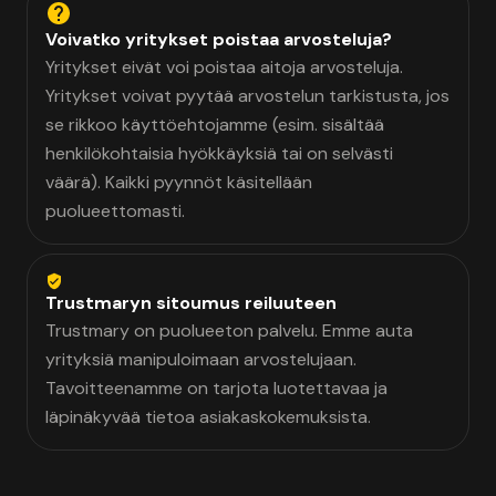
Voivatko yritykset poistaa arvosteluja?
Yritykset eivät voi poistaa aitoja arvosteluja.
Yritykset voivat pyytää arvostelun tarkistusta, jos
se rikkoo käyttöehtojamme (esim. sisältää
henkilökohtaisia hyökkäyksiä tai on selvästi
väärä). Kaikki pyynnöt käsitellään
puolueettomasti.
Trustmaryn sitoumus reiluuteen
Trustmary on puolueeton palvelu. Emme auta
yrityksiä manipuloimaan arvostelujaan.
Tavoitteenamme on tarjota luotettavaa ja
läpinäkyvää tietoa asiakaskokemuksista.