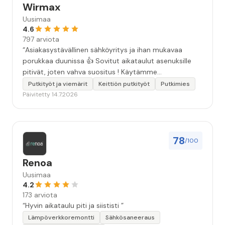
Wirmax
Uusimaa
4.6
797 arviota
“Asiakasystävällinen sähköyritys ja ihan mukavaa
porukkaa duunissa 👍 Sovitut aikataulut asenuksille
pitivät, joten vahva suositus ! Käytämme
seuraavallakin kerralla!”
Putkityöt ja viemärit
Keittiön putkityöt
Putkimies
Päivitetty 14.7.2026
78
/100
Renoa
Uusimaa
4.2
173 arviota
“Hyvin aikataulu piti ja siististi ”
Lämpöverkkoremontti
Sähkösaneeraus