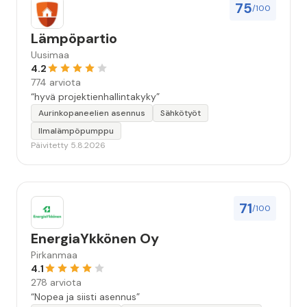
75
/100
Lämpöpartio
Uusimaa
4.2
774 arviota
“hyvä projektienhallintakyky”
Aurinkopaneelien asennus
Sähkötyöt
Ilmalämpöpumppu
Päivitetty 5.8.2026
71
/100
EnergiaYkkönen Oy
Pirkanmaa
4.1
278 arviota
“Nopea ja siisti asennus”