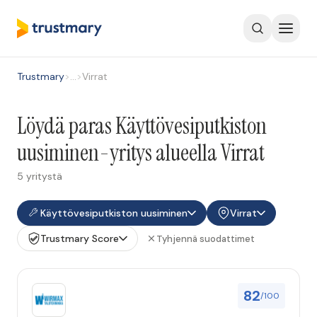
Trustmary
>
…
>
Virrat
Löydä paras Käyttövesiputkiston
uusiminen-yritys alueella Virrat
5 yritystä
Käyttövesiputkiston uusiminen
Virrat
Trustmary Score
Tyhjennä suodattimet
82
/100