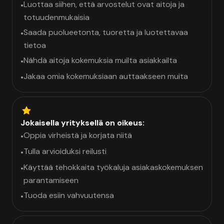
Luottaa siihen, että arvostelut ovat aitoja ja
•
totuudenmukaisia
Saada puolueetonta, tuoretta ja luotettavaa
•
tietoa
Nähdä aitoja kokemuksia muilta asiakkailta
•
Jakaa omia kokemuksiaan auttaakseen muita
•
Jokaisella yrityksellä on oikeus:
Oppia virheistä ja korjata niitä
•
Tulla arvioiduksi reilusti
•
Käyttää tehokkaita työkaluja asiakaskokemuksen
•
parantamiseen
Tuoda esiin vahvuutensa
•