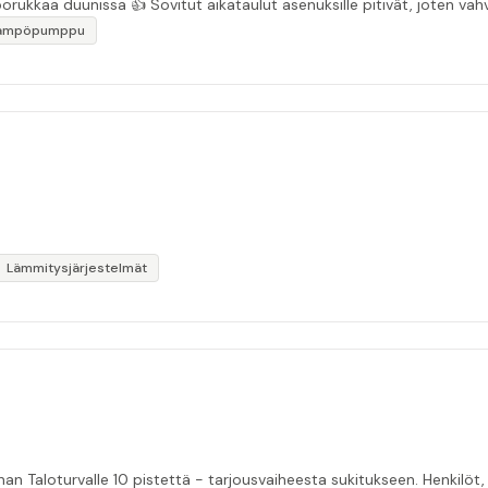
“Asiakasystävällinen sähköyritys ja ihan mukavaa porukkaa duunissa 👍 Sovitut aikata
lämpöpumppu
Lämmitysjärjestelmät
nan Taloturvalle 10 pistettä - tarjousvaiheesta sukitukseen. Henkilöt, 