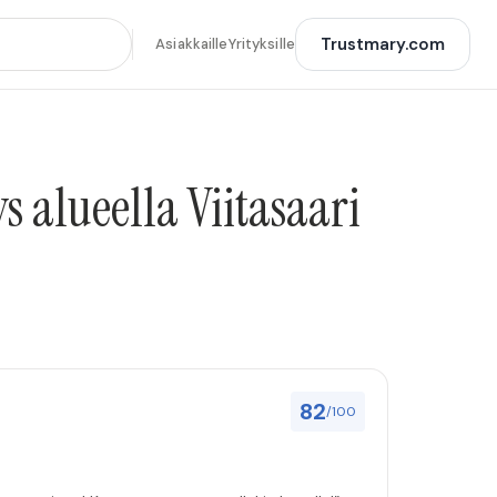
Trustmary.com
Asiakkaille
Yrityksille
 alueella Viitasaari
82
/100