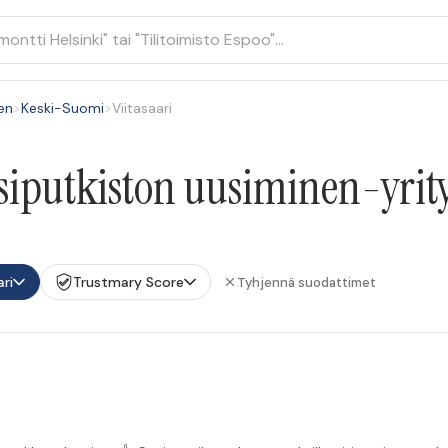
en
>
Keski-Suomi
>
Viitasaari
iputkiston uusiminen-yritys
ari
Trustmary Score
Tyhjennä suodattimet