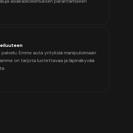
kaluja asiakaskokemuksen parantamiseen
eiluuteen
palvelu. Emme auta yrityksiä manipuloimaan
namme on tarjota luotettavaa ja läpinäkyvää
ta.