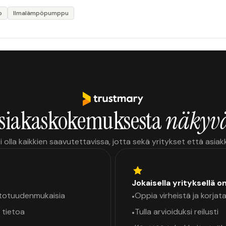
o
Ilmalämpöpumppu
siakaskokemuksesta
näkyvä
i olla kaikkien saavutettavissa, jotta sekä yritykset että asia
Jokaisella yrityksellä o
a totuudenmukaisia
Oppia virheistä ja korjata
•
 tietoa
Tulla arvioiduksi reilusti
•