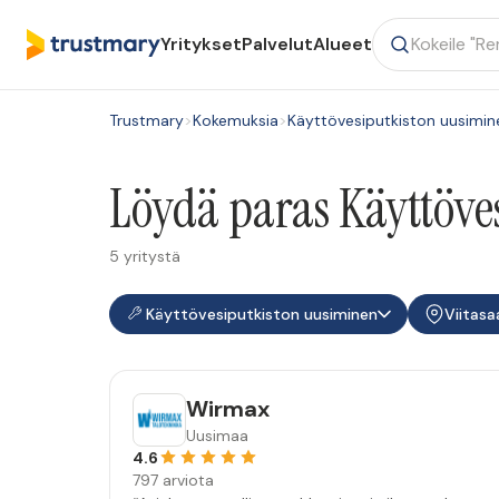
Yritykset
Palvelut
Alueet
Trustmary
>
Kokemuksia
>
Käyttövesiputkiston uusimin
Löydä paras Käyttöves
5 yritystä
Käyttövesiputkiston uusiminen
Viitasa
Wirmax
Uusimaa
4.6
797 arviota