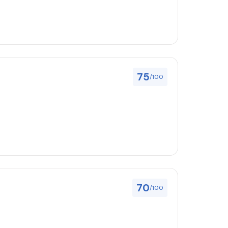
75
/100
70
/100