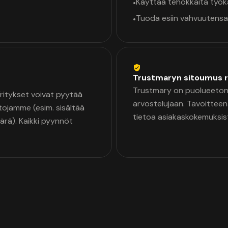
Käyttää tehokkaita työ
•
Tuoda esiin vahvuutensa
•
Trustmaryn sitoumus r
Trustmary on puolueeton 
 Yritykset voivat pyytää
arvostelujaan. Tavoittee
tojamme (esim. sisältää
tietoa asiakaskokemuksis
äärä). Kaikki pyynnöt