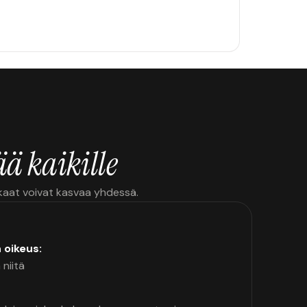
ä kaikille
kkaat voivat kasvaa yhdessä.
n oikeus:
 niitä