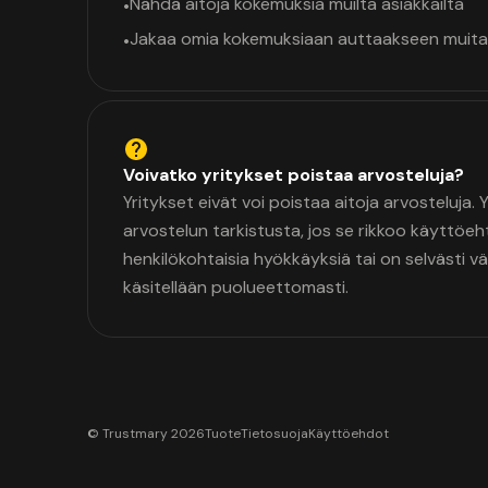
Nähdä aitoja kokemuksia muilta asiakkailta
•
Jakaa omia kokemuksiaan auttaakseen muita
•
Voivatko yritykset poistaa arvosteluja?
Yritykset eivät voi poistaa aitoja arvosteluja.
arvostelun tarkistusta, jos se rikkoo käyttöeh
henkilökohtaisia hyökkäyksiä tai on selvästi v
käsitellään puolueettomasti.
© Trustmary 2026
Tuote
Tietosuoja
Käyttöehdot