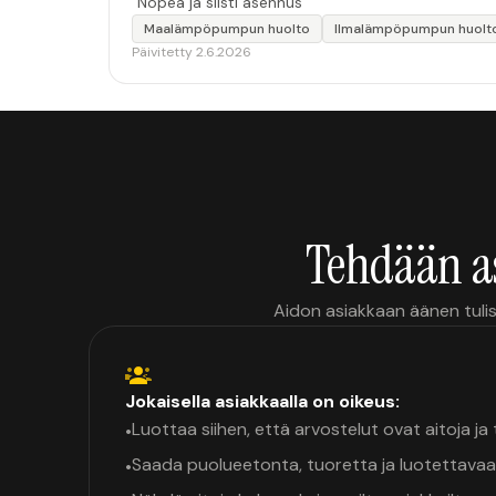
“Nopea ja siisti asennus”
Maalämpöpumpun huolto
Ilmalämpöpumpun huolt
Päivitetty 2.6.2026
Tehdään a
Aidon asiakkaan äänen tulis
Jokaisella asiakkaalla on oikeus:
Luottaa siihen, että arvostelut ovat aitoja j
•
Saada puolueetonta, tuoretta ja luotettavaa
•