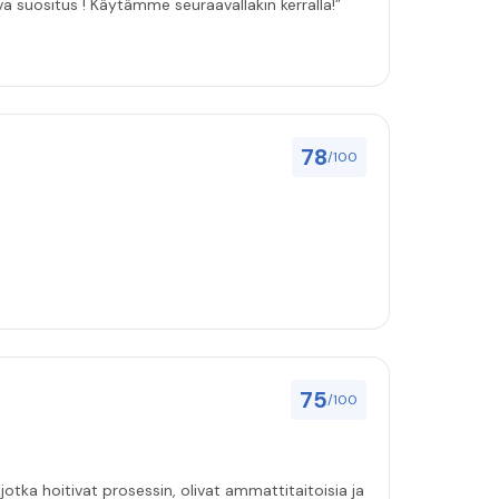
ulut asenuksille pitivät, joten vahva suositus ! Käytämme seuraavallakin kerralla!”
78
/100
75
/100
jotka hoitivat prosessin, olivat ammattitaitoisia ja