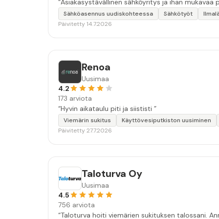
Sähköasennus uudiskohteessa
Sähkötyöt
Ilma
Päivitetty 14.7.2026
Renoa
Uusimaa
4.2
173 arviota
“Hyvin aikataulu piti ja siististi ”
Viemärin sukitus
Käyttövesiputkiston uusiminen
Päivitetty 27.7.2026
Taloturva Oy
Uusimaa
4.5
756 arviota
“Taloturva hoiti viemärien sukituksen talossani. An