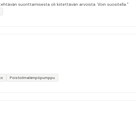
ehtävän suorittamisesta oli kiitettävän arvoista. Voin suositella.”
to
Poistoilmalämpöpumppu