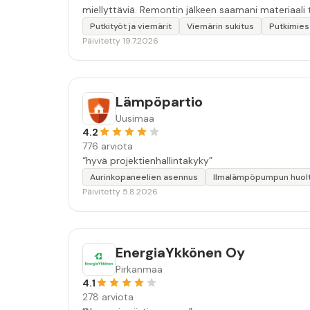
miellyttäviä. Remontin jälkeen saamani materiaali t
Putkityöt ja viemärit
Viemärin sukitus
Putkimies
Päivitetty 19.7.2026
Lämpöpartio
Uusimaa
4.2
776 arviota
“hyvä projektienhallintakyky”
Aurinkopaneelien asennus
Ilmalämpöpumpun huol
Päivitetty 5.8.2026
EnergiaYkkönen Oy
Pirkanmaa
4.1
278 arviota