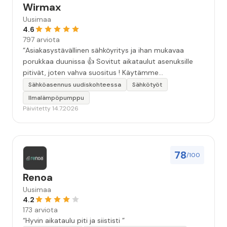
Wirmax
Uusimaa
4.6
797 arviota
“Asiakasystävällinen sähköyritys ja ihan mukavaa
porukkaa duunissa 👍 Sovitut aikataulut asenuksille
pitivät, joten vahva suositus ! Käytämme
seuraavallakin kerralla!”
Sähköasennus uudiskohteessa
Sähkötyöt
Ilmalämpöpumppu
Päivitetty 14.7.2026
78
/100
Renoa
Uusimaa
4.2
173 arviota
“Hyvin aikataulu piti ja siististi ”