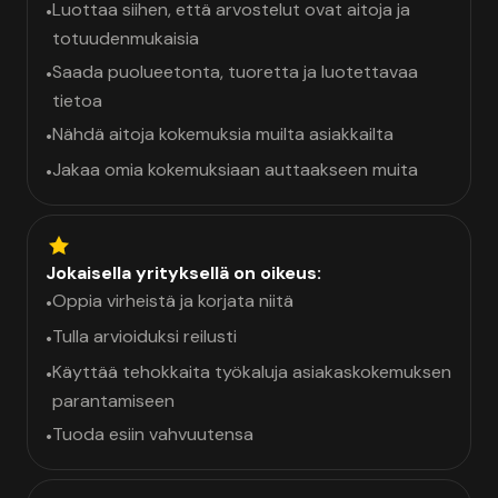
Luottaa siihen, että arvostelut ovat aitoja ja
•
totuudenmukaisia
Saada puolueetonta, tuoretta ja luotettavaa
•
tietoa
Nähdä aitoja kokemuksia muilta asiakkailta
•
Jakaa omia kokemuksiaan auttaakseen muita
•
Jokaisella yrityksellä on oikeus:
Oppia virheistä ja korjata niitä
•
Tulla arvioiduksi reilusti
•
Käyttää tehokkaita työkaluja asiakaskokemuksen
•
parantamiseen
Tuoda esiin vahvuutensa
•