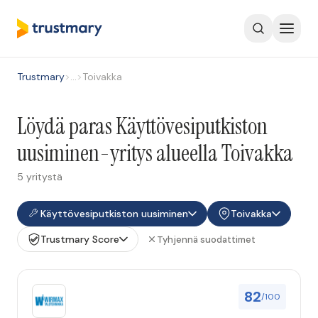
Trustmary
>
…
>
Toivakka
Löydä paras Käyttövesiputkiston
uusiminen-yritys alueella Toivakka
5 yritystä
Käyttövesiputkiston uusiminen
Toivakka
Trustmary Score
Tyhjennä suodattimet
82
/100