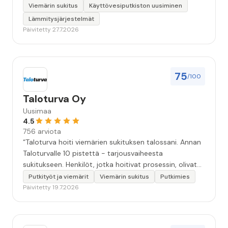
Viemärin sukitus
Käyttövesiputkiston uusiminen
Lämmitysjärjestelmät
Päivitetty 27.7.2026
75
/100
Taloturva Oy
Uusimaa
4.5
756 arviota
“Taloturva hoiti viemärien sukituksen talossani. Annan
Taloturvalle 10 pistettä - tarjousvaiheesta
sukitukseen. Henkilöt, jotka hoitivat prosessin, olivat
ammattitaitoisia ja miellyttäviä. Remontin jälkeen
Putkityöt ja viemärit
Viemärin sukitus
Putkimies
saamani materiaali tehtävän suorittamisesta oli
Päivitetty 19.7.2026
kiitettävän arvoista. Voin suositella.”