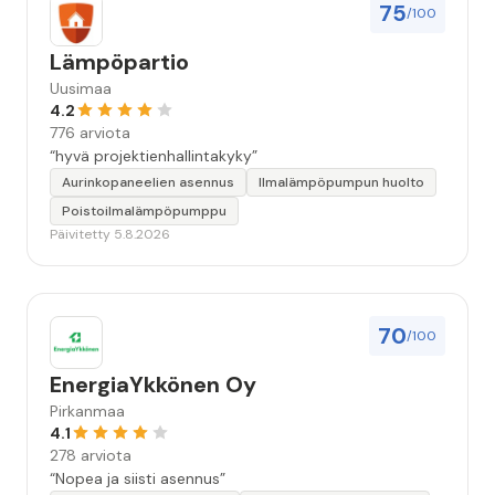
75
/100
Lämpöpartio
Uusimaa
4.2
776 arviota
“hyvä projektienhallintakyky”
Aurinkopaneelien asennus
Ilmalämpöpumpun huolto
Poistoilmalämpöpumppu
Päivitetty 5.8.2026
70
/100
EnergiaYkkönen Oy
Pirkanmaa
4.1
278 arviota
“Nopea ja siisti asennus”