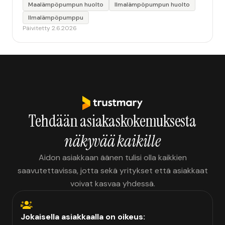
Maalämpöpumpun huolto
Ilmalämpöpumpun huolto
Ilmalämpöpumppu
Päivitetty 2.6.2026
Tehdään asiakaskokemuksesta
näkyvää kaikille
Aidon asiakkaan äänen tulisi olla kaikkien
saavutettavissa, jotta sekä yritykset että asiakkaat
voivat kasvaa yhdessä.
Jokaisella asiakkaalla on oikeus: