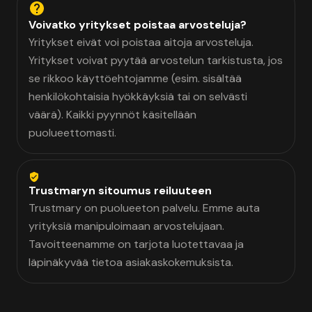
Voivatko yritykset poistaa arvosteluja?
Yritykset eivät voi poistaa aitoja arvosteluja.
Yritykset voivat pyytää arvostelun tarkistusta, jos
se rikkoo käyttöehtojamme (esim. sisältää
henkilökohtaisia hyökkäyksiä tai on selvästi
väärä). Kaikki pyynnöt käsitellään
puolueettomasti.
Trustmaryn sitoumus reiluuteen
Trustmary on puolueeton palvelu. Emme auta
yrityksiä manipuloimaan arvostelujaan.
Tavoitteenamme on tarjota luotettavaa ja
läpinäkyvää tietoa asiakaskokemuksista.