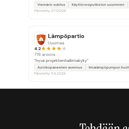
Viemärin sukitus
Käyttövesiputkiston uusiminen
Päivitetty 27.7.2026
Lämpöpartio
Uusimaa
4.2
776 arviota
“hyvä projektienhallintakyky”
Aurinkopaneelien asennus
Ilmalämpöpumpun huol
Päivitetty 5.8.2026
Tehdään a