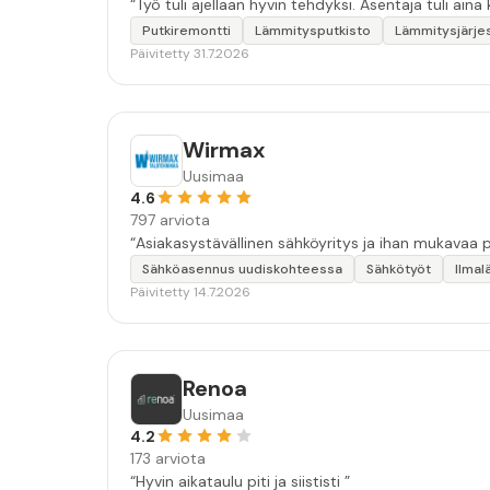
“Työ tuli ajellaan hyvin tehdyksi. Asentaja tuli aina 
Putkiremontti
Lämmitysputkisto
Lämmitysjärje
Päivitetty 31.7.2026
Wirmax
Uusimaa
4.6
797 arviota
Sähköasennus uudiskohteessa
Sähkötyöt
Ilma
Päivitetty 14.7.2026
Renoa
Uusimaa
4.2
173 arviota
“Hyvin aikataulu piti ja siististi ”