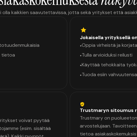
i olla kaikkien saavutettavissa, jotta sekä yritykset että asia
Jokaisella yrityksellä o
a totuudenmukaisia
Oppia virheistä ja korjata
•
 tietoa
Tulla arvioiduksi reilusti
•
Käyttää tehokkaita työ
•
Tuoda esiin vahvuutensa
•
Trustmaryn sitoumus r
Trustmary on puolueeton 
 Yritykset voivat pyytää
arvostelujaan. Tavoittee
tojamme (esim. sisältää
tietoa asiakaskokemuksis
äärä). Kaikki pyynnöt