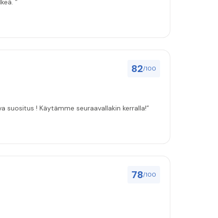
keä. ”
82
/100
ulut asenuksille pitivät, joten vahva suositus ! Käytämme seuraavallakin kerralla!”
78
/100