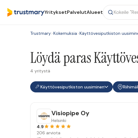
Yritykset
Palvelut
Alueet
Trustmary
>
Kokemuksia
>
Käyttövesiputkiston uusimin
Löydä paras Käyttöve
4 yritystä
Käyttövesiputkiston uusiminen
Riihimä
Visiopipe Oy
Helsinki
4.9
206 arviota