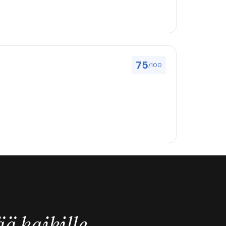
75
/100
ä kaikille