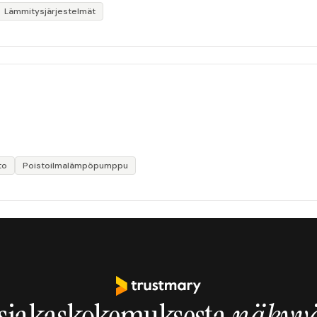
Lämmitysjärjestelmät
to
Poistoilmalämpöpumppu
siakaskokemuksesta
näkyvä