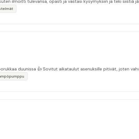
kuten ilmoitti tulevansa, opasti ja vastasi kysymyksiin ja teki siistiä jäl
stelmät
“Asiakasystävällinen sähköyritys ja ihan mukavaa porukkaa duunissa 👍 Sovitut aikata
lämpöpumppu