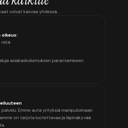
kkaat voivat kasvaa yhdessä.
n oikeus:
 niitä
kaluja asiakaskokemuksen parantamiseen
eiluuteen
palvelu. Emme auta yrityksiä manipuloimaan
namme on tarjota luotettavaa ja läpinäkyvää
ta.