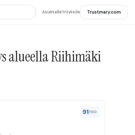
Trustmary.com
Asiakkaille
Yrityksille
s alueella Riihimäki
91
/100