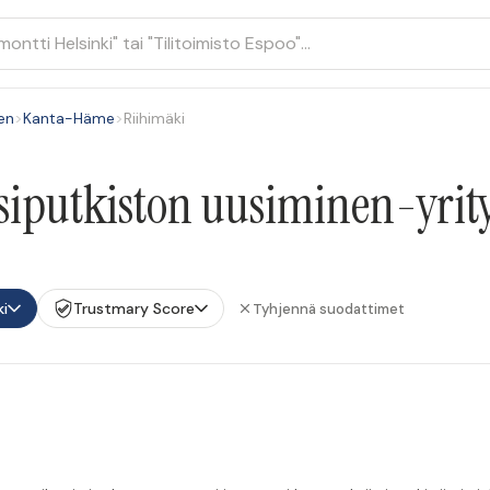
en
>
Kanta-Häme
>
Riihimäki
siputkiston uusiminen-yrity
ki
Trustmary Score
Tyhjennä suodattimet