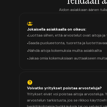
Aidon asiakkaan äänen tulis
Jokaisella asiakkaalla on oikeus:
Luottaa siihen, että arvostelut ovat aitoja j
•
Saada puolueetonta, tuoretta ja luotettavaa
•
Nähdä aitoja kokemuksia muilta asiakkailta
•
Jakaa omia kokemuksiaan auttaakseen muita
•
Voivatko yritykset poistaa arvosteluja?
Yritykset eivät voi poistaa aitoja arvosteluja.
arvostelun tarkistusta, jos se rikkoo käyttöeh
henkilökohtaisia hyökkäyksiä tai on selvästi v