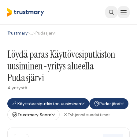
Trustmary
>
…
>
Pudasjärvi
Löydä paras Käyttövesiputkiston
uusiminen-yritys alueella
Pudasjärvi
4 yritystä
Käyttövesiputkiston uusiminen
Pudasjärvi
Trustmary Score
Tyhjennä suodattimet