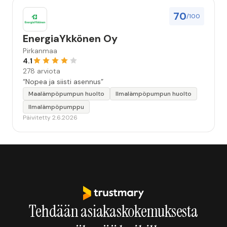
70
/100
EnergiaYkkönen Oy
Pirkanmaa
4.1
278 arviota
“Nopea ja siisti asennus”
Maalämpöpumpun huolto
Ilmalämpöpumpun huolto
Ilmalämpöpumppu
Päivitetty 2.6.2026
Tehdään asiakaskokemuksesta