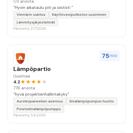
173 arviota
“Hyvin aikataulu piti ja siististi ”
Viemärin sukitus
Käyttövesiputkiston uusiminen
Lämmitysjärjestelmät
Päivitetty 27.7.2026
75
/100
Lämpöpartio
Uusimaa
4.2
776 arviota
“hyvä projektienhallintakyky”
Aurinkopaneelien asennus
Ilmalämpöpumpun huolto
Poistoilmalämpöpumppu
Päivitetty 5.8.2026