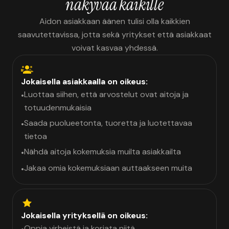
näkyvää kaikille
Aidon asiakkaan äänen tulisi olla kaikkien
saavutettavissa, jotta sekä yritykset että asiakkaat
voivat kasvaa yhdessä.
Jokaisella asiakkaalla on oikeus:
Luottaa siihen, että arvostelut ovat aitoja ja
•
totuudenmukaisia
Saada puolueetonta, tuoretta ja luotettavaa
•
tietoa
Nähdä aitoja kokemuksia muilta asiakkailta
•
Jakaa omia kokemuksiaan auttaakseen muita
•
Jokaisella yrityksellä on oikeus:
Oppia virheistä ja korjata niitä