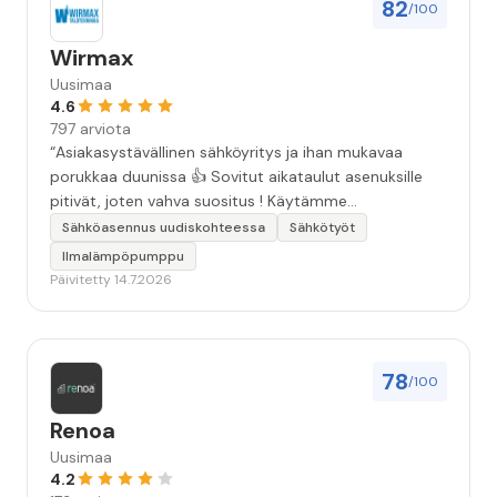
82
/100
Wirmax
Uusimaa
4.6
797 arviota
“Asiakasystävällinen sähköyritys ja ihan mukavaa
porukkaa duunissa 👍 Sovitut aikataulut asenuksille
pitivät, joten vahva suositus ! Käytämme
seuraavallakin kerralla!”
Sähköasennus uudiskohteessa
Sähkötyöt
Ilmalämpöpumppu
Päivitetty 14.7.2026
78
/100
Renoa
Uusimaa
4.2