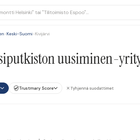
en
>
Keski-Suomi
>
Kivijärvi
iputkiston uusiminen-yritys
i
Trustmary Score
Tyhjennä suodattimet