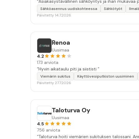
Sähköasennus uudiskohteessa
Sähkötyöt
Ilma
Päivitetty 14.7.2026
Renoa
Uusimaa
4.2
173 arviota
“Hyvin aikataulu piti ja siististi ”
Viemärin sukitus
Käyttövesiputkiston uusiminen
Päivitetty 27.7.2026
Taloturva Oy
Uusimaa
4.5
756 arviota
“Taloturva hoiti viemärien sukituksen talossani. An