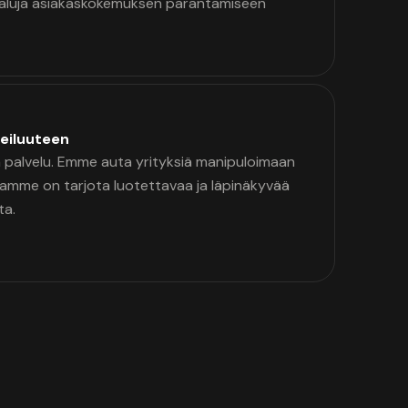
kaluja asiakaskokemuksen parantamiseen
eiluuteen
palvelu. Emme auta yrityksiä manipuloimaan
namme on tarjota luotettavaa ja läpinäkyvää
ta.