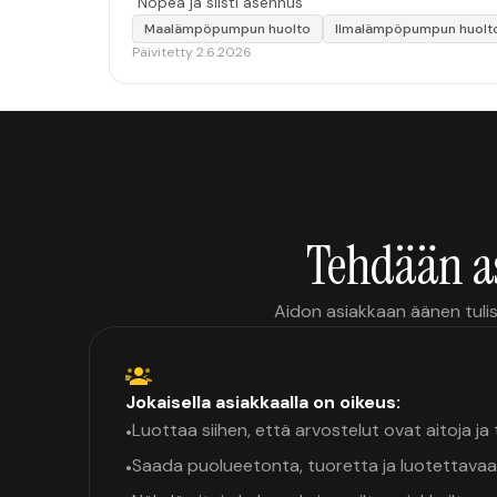
“Nopea ja siisti asennus”
Maalämpöpumpun huolto
Ilmalämpöpumpun huolt
Päivitetty 2.6.2026
Tehdään a
Aidon asiakkaan äänen tulis
Jokaisella asiakkaalla on oikeus:
Luottaa siihen, että arvostelut ovat aitoja j
•
Saada puolueetonta, tuoretta ja luotettavaa
•