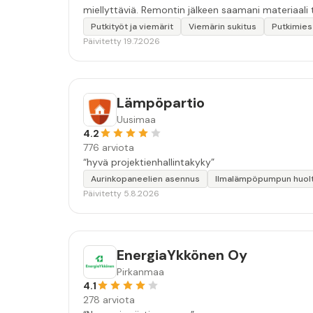
miellyttäviä. Remontin jälkeen saamani materiaali t
Putkityöt ja viemärit
Viemärin sukitus
Putkimies
Päivitetty 19.7.2026
Lämpöpartio
Uusimaa
4.2
776 arviota
“hyvä projektienhallintakyky”
Aurinkopaneelien asennus
Ilmalämpöpumpun huol
Päivitetty 5.8.2026
EnergiaYkkönen Oy
Pirkanmaa
4.1
278 arviota