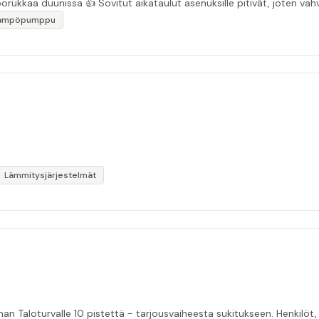
“Asiakasystävällinen sähköyritys ja ihan mukavaa porukkaa duunissa 👍 Sovitut aikata
lämpöpumppu
Lämmitysjärjestelmät
nan Taloturvalle 10 pistettä - tarjousvaiheesta sukitukseen. Henkilöt, 