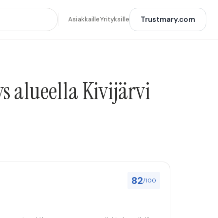
Trustmary.com
Asiakkaille
Yrityksille
 alueella Kivijärvi
82
/100