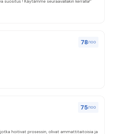
ulut asenuksille pitivät, joten vahva suositus ! Käytämme seuraavallakin kerralla!”
78
/100
75
/100
jotka hoitivat prosessin, olivat ammattitaitoisia ja