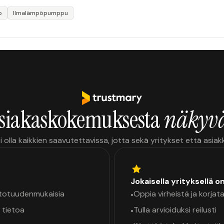
o
Ilmalämpöpumppu
siakaskokemuksesta
näkyvä
i olla kaikkien saavutettavissa, jotta sekä yritykset että asia
Jokaisella yrityksellä o
a totuudenmukaisia
Oppia virheistä ja korjata
•
 tietoa
Tulla arvioiduksi reilusti
•