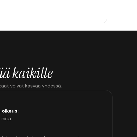
ä kaikille
kkaat voivat kasvaa yhdessä.
n oikeus:
 niitä