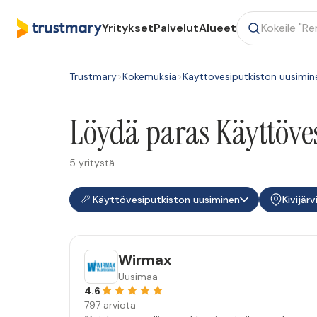
Yritykset
Palvelut
Alueet
Trustmary
>
Kokemuksia
>
Käyttövesiputkiston uusimin
Löydä paras Käyttöves
5 yritystä
Käyttövesiputkiston uusiminen
Kivijärv
Wirmax
Uusimaa
4.6
797 arviota