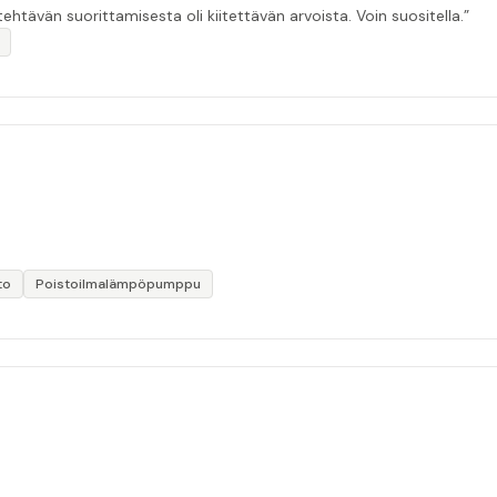
ehtävän suorittamisesta oli kiitettävän arvoista. Voin suositella.”
to
Poistoilmalämpöpumppu