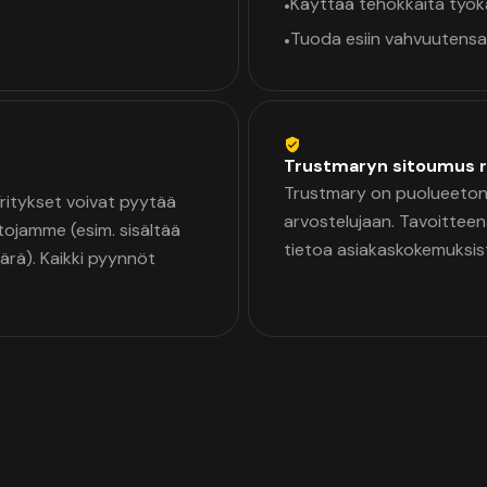
Käyttää tehokkaita työ
•
Tuoda esiin vahvuutensa
•
Trustmaryn sitoumus r
Trustmary on puolueeton 
 Yritykset voivat pyytää
arvostelujaan. Tavoittee
tojamme (esim. sisältää
tietoa asiakaskokemuksis
äärä). Kaikki pyynnöt