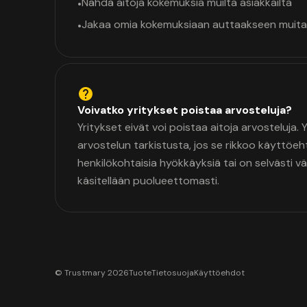
Nähdä aitoja kokemuksia muilta asiakkailta
•
Jakaa omia kokemuksiaan auttaakseen muita
•
Voivatko yritykset poistaa arvosteluja?
Yritykset eivät voi poistaa aitoja arvosteluja.
arvostelun tarkistusta, jos se rikkoo käyttöeh
henkilökohtaisia hyökkäyksiä tai on selvästi v
käsitellään puolueettomasti.
© Trustmary 2026
Tuote
Tietosuoja
Käyttöehdot