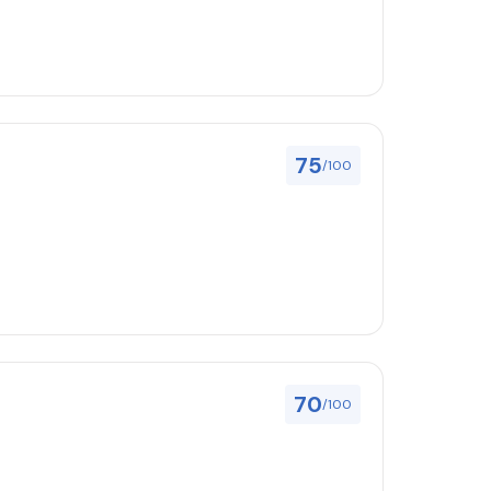
75
/100
70
/100