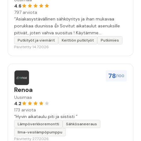
4.6
797 arviota
“Asiakasystävällinen sähköyritys ja ihan mukavaa
porukkaa duunissa 👍 Sovitut aikataulut asenuksille
pitivät, joten vahva suositus ! Käytämme
seuraavallakin kerralla!”
Putkityöt ja viemärit
Keittiön putkityöt
Putkimies
Päivitetty 14.7.2026
78
/100
Renoa
Uusimaa
4.2
173 arviota
“Hyvin aikataulu piti ja siististi ”
Lämpöverkkoremontti
Sähkösaneeraus
Ilma-vesilämpöpumppu
Päivitetty 27.7.2026