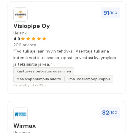
91
/100
Visiopipe Oy
Helsinki
4.9
206 arviota
“Työ tuli ajellaan hyvin tehdyksi. Asentaja tuli aina
kuten ilmoitti tulevansa, opasti ja vastasi kysymyksiin
ja teki siistiä jälkeä. ”
Käyttövesiputkiston uusiminen
Maalämpöpumpun huolto
Ilma-vesilämpöpumppu
Päivitetty 31.7.2026
82
/100
Wirmax
Uusimaa