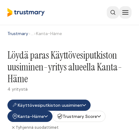
Trustmary
>
…
>
Kanta-Häme
Löydä paras Käyttövesiputkiston
uusiminen-yritys alueella Kanta-
Häme
4 yritystä
Käyttövesiputkiston uusiminen
Kanta-Häme
Trustmary Score
Tyhjennä suodattimet