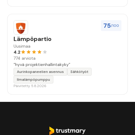
75
/100
Lämpöpartio
Uusimaa
4.2
774 arviota
“hyvä projektienhallintakyky”
Aurinkopaneelien asennus
Sähkötyöt
Ilmalämpöpumppu
Päivitetty 5.8.2026