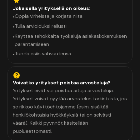
Jokaisella yrityksellä on oikeus:
Oppia virheistä ja korjata niitä
•
Tulla arvioiduksi reilusti
•
Käyttää tehokkaita työkaluja asiakaskokemuksen
•
parantamiseen
Tuoda esiin vahvuutensa
•
Voivatko yritykset poistaa arvosteluja?
Yritykset eivät voi poistaa aitoja arvosteluja.
Yritykset voivat pyytää arvostelun tarkistusta, jos
se rikkoo käyttöehtojamme (esim. sisältää
henkilökohtaisia hyökkäyksiä tai on selvästi
väärä). Kaikki pyynnöt käsitellään
puolueettomasti.